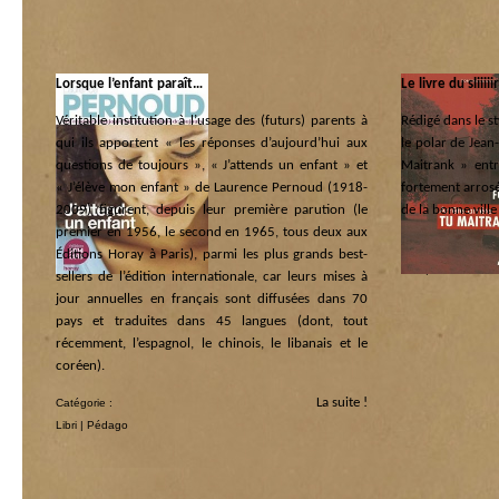
Lorsque l’enfant paraît…
Le livre du sliii
Véritable institution à l’usage des (futurs) parents à
Rédigé dans le s
qui ils apportent « les réponses d’aujourd’hui aux
le polar de Jean
questions de toujours », « J’attends un enfant » et
Maitrank » entr
« J’élève mon enfant » de Laurence Pernoud (1918-
fortement arrosée
2009) figurent, depuis leur première parution (le
de la bonne ville
premier en 1956, le second en 1965, tous deux aux
Catégorie :
Éditions Horay à Paris), parmi les plus grands best-
Libri
|
Scénarios
sellers de l’édition internationale, car leurs mises à
jour annuelles en français sont diffusées dans 70
pays et traduites dans 45 langues (dont, tout
récemment, l’espagnol, le chinois, le libanais et le
coréen).
La suite !
Catégorie :
Libri
|
Pédago