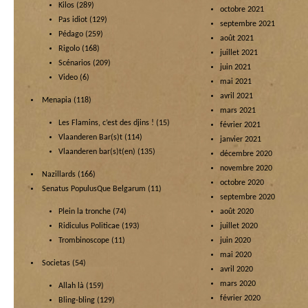
Kilos
(289)
octobre 2021
Pas idiot
(129)
septembre 2021
Pédago
(259)
août 2021
Rigolo
(168)
juillet 2021
Scénarios
(209)
juin 2021
Video
(6)
mai 2021
avril 2021
Menapia
(118)
mars 2021
Les Flamins, c’est des djins !
(15)
février 2021
Vlaanderen Bar(s)t
(114)
janvier 2021
Vlaanderen bar(s)t(en)
(135)
décembre 2020
novembre 2020
Nazillards
(166)
octobre 2020
Senatus PopulusQue Belgarum
(11)
septembre 2020
Plein la tronche
(74)
août 2020
Ridiculus Politicae
(193)
juillet 2020
Trombinoscope
(11)
juin 2020
mai 2020
Societas
(54)
avril 2020
mars 2020
Allah là
(159)
février 2020
Bling-bling
(129)