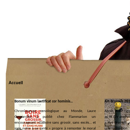
Accueil
Bonum vinum laetificat cor hominis…
Art Brussels 20
Chroniqueuse œnologique au Monde, Laure
Après avoir rig
Gasparotto a publié chez Flammarion un
au fil des années
encourageant «0áBoire sans grossir, sans excès… et
« Art Brussels 
sans nuire à sa santé » propre à remonter le moral
une position