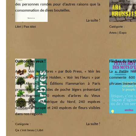
des personnes rondes pour d’autres raisons que la
internationale
consommation de dives bouteilles.
maintenant ses
atmosphère accue
La suite !
Catégorie :
Libri
|
Pas idiot
Catégorie :
Artes
|
Expo
Ouvrons les yeux !
Flèches du Par
Avec « Voir les Arbres » par Bob Press, « Voir les
La « Petite his
Oiseaux » par Peter Holden, « Voir les Fleurs » par
commente 600 c
John Akeroyd, les Éditions Flammarion à Paris
phrases immorte
proposent trois guides de poche légers présentant
Catégorie :
respectivement 170 espèces d’arbres du Vieux
Libri
|
Rigolo
Continent et d’Amérique du Nord, 240 espèces
d’oiseaux d’Europe et 240 espèces de fleurs visibles
dans nos régions.
La suite !
Catégorie :
Ça c’est beau
|
Libri