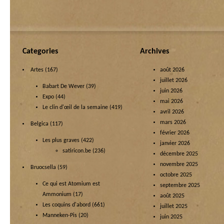
Categories
Archives
Artes
(167)
août 2026
juillet 2026
Babart De Wever
(39)
juin 2026
Expo
(44)
mai 2026
Le clin d'œil de la semaine
(419)
avril 2026
mars 2026
Belgica
(117)
février 2026
Les plus graves
(422)
janvier 2026
satiricon.be
(236)
décembre 2025
novembre 2025
Bruocsella
(59)
octobre 2025
Ce qui est Atomium est
septembre 2025
Ammonium
(17)
août 2025
Les coquins d'abord
(661)
juillet 2025
Manneken-Pis
(20)
juin 2025