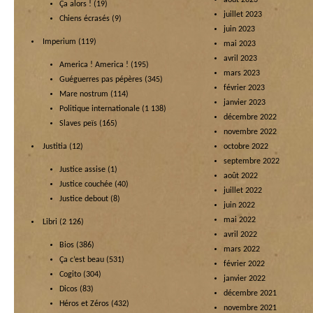
août 2023
Ça alors !
(19)
juillet 2023
Chiens écrasés
(9)
juin 2023
Imperium
(119)
mai 2023
avril 2023
America ! America !
(195)
mars 2023
Guéguerres pas pépères
(345)
février 2023
Mare nostrum
(114)
janvier 2023
Politique internationale
(1 138)
décembre 2022
Slaves peïs
(165)
novembre 2022
Justitia
(12)
octobre 2022
septembre 2022
Justice assise
(1)
août 2022
Justice couchée
(40)
juillet 2022
Justice debout
(8)
juin 2022
mai 2022
Libri
(2 126)
avril 2022
Bios
(386)
mars 2022
Ça c’est beau
(531)
février 2022
Cogito
(304)
janvier 2022
Dicos
(83)
décembre 2021
Héros et Zéros
(432)
novembre 2021