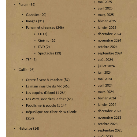
mai 2025
Forum
(69)
avril 2025
Gazettes
(20)
mars 2025
Images
(31)
février 2025
Panem et circenses
(246)
janvier 2025
CD
(7)
décembre 2024
Cinéma
(16)
novembre 2024
DVD
(2)
octobre 2024
Spectacles
(23)
septembre 2024
TSF
(3)
août 2024
juillet 2024
Gallia
(95)
juin 2024
mai 2024
Centre à vent humaniste
(87)
avril 2024
La main invisible du MR
(465)
mars 2024
Les coquins d’abord
(1 264)
février 2024
Les Verts sont dans le fruit
(61)
janvier 2024
Populisme & populo
(1 144)
décembre 2023
République socialiste de Wallonie
novembre 2023
(514)
octobre 2023
Historiae
(14)
septembre 2023