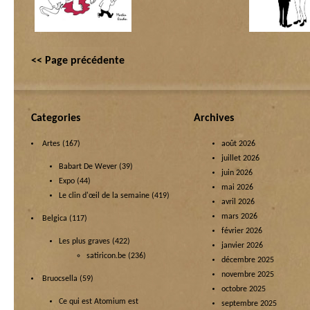
<< Page précédente
Categories
Archives
Artes
(167)
août 2026
juillet 2026
Babart De Wever
(39)
juin 2026
Expo
(44)
mai 2026
Le clin d'œil de la semaine
(419)
avril 2026
mars 2026
Belgica
(117)
février 2026
Les plus graves
(422)
janvier 2026
satiricon.be
(236)
décembre 2025
novembre 2025
Bruocsella
(59)
octobre 2025
Ce qui est Atomium est
septembre 2025