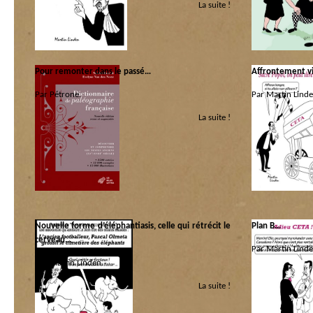
La suite !
Pour remonter dans le passé…
Affrontement vi
Par Pétrone.
Par Martin Linde
La suite !
Catégorie :
Catégorie :
Cogito
|
Dicos
|
Libri
Les coquins d’ab
socialiste de Wallo
Nouvelle forme d’éléphantiasis, celle qui rétrécit le
Plan B…
cerveau…
Par Martin Linde
Par Martin Linden.
Catégorie :
La suite !
Catégorie :
Les coquins d’ab
Les coquins d'abord
socialiste de Wallo