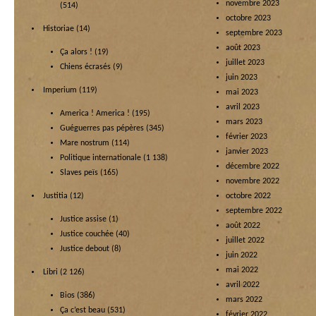
novembre 2023
(514)
octobre 2023
Historiae
(14)
septembre 2023
août 2023
Ça alors !
(19)
juillet 2023
Chiens écrasés
(9)
juin 2023
Imperium
(119)
mai 2023
avril 2023
America ! America !
(195)
mars 2023
Guéguerres pas pépères
(345)
février 2023
Mare nostrum
(114)
janvier 2023
Politique internationale
(1 138)
décembre 2022
Slaves peïs
(165)
novembre 2022
Justitia
(12)
octobre 2022
septembre 2022
Justice assise
(1)
août 2022
Justice couchée
(40)
juillet 2022
Justice debout
(8)
juin 2022
mai 2022
Libri
(2 126)
avril 2022
Bios
(386)
mars 2022
Ça c’est beau
(531)
février 2022