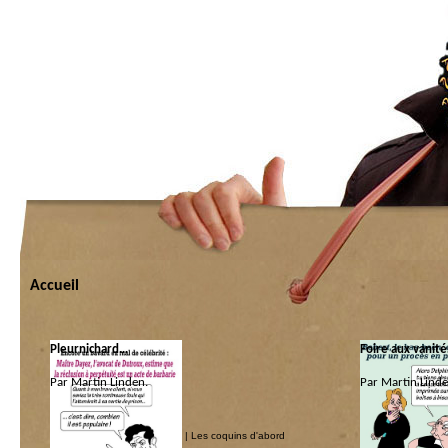
Accueil
Pleurnichard…
Foire aux vanit
Par Martin Linden.
Par Martin Linde
Catégorie :
Catégorie :
Bling-bling
|
Justice couchée
|
Les coquins d'abord
Allah là
|
Les coqui