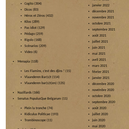
Cogito
(304)
janvier 2022
Dicos
(83)
décembre 2021
Héros et Zéros
(432)
novembre 2021
Kilos
(289)
octobre 2021
Pas idiot
(129)
septembre 2021
Pédago
(259)
août 2021
Rigolo
(168)
juillet 2021
Scénarios
(209)
juin 2021
Video
(6)
mai 2021
avril 2021
Menapia
(118)
mars 2021
Les Flamins, c’est des djins !
(15)
février 2021
Vlaanderen Bar(s)t
(114)
janvier 2021
Vlaanderen bar(s)t(en)
(135)
décembre 2020
novembre 2020
Nazillards
(166)
octobre 2020
Senatus PopulusQue Belgarum
(11)
septembre 2020
Plein la tronche
(74)
août 2020
Ridiculus Politicae
(193)
juillet 2020
Trombinoscope
(11)
juin 2020
mai 2020