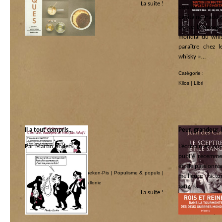
La suite !
Catégorie :
boisson préfé
Kilos
|
Libri
capitaine Haddo
de ce breuvage 
mondial du whis
paraître chez
whisky »…
Catégorie :
Kilos
|
Libri
Il a tout compris…
Peur, grandeur,
Par Martin Linden.
L’écrivain et jo
publié récemmen
Catégorie :
étude passionnan
Les coquins d'abord
|
Manneken-Pis
|
Populisme & populo
|
meilleure factu
République socialiste de Wallonie
sang »…
La suite !
Catégorie :
Héros et Zéros
|
Li