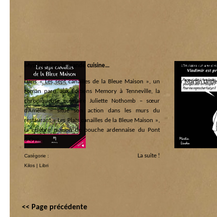
Mystère dans la grande cuisine…
Pas de mea cul
Dans « Les sept canailles de la Bleue Maison », un
Par Martin Linde
roman paru aux Éditions Memory à Tenneville, la
Catégorie :
chroniqueuse culinaire Juliette Nothomb – sœur
Les coquins d’abo
d’Amélie – situe son action dans les murs du
restaurant « Les Plats canailles de la Bleue Maison »,
la célèbre maison de bouche ardennaise du Pont
d’Oye…
La suite !
Catégorie :
Kilos
|
Libri
<< Page précédente