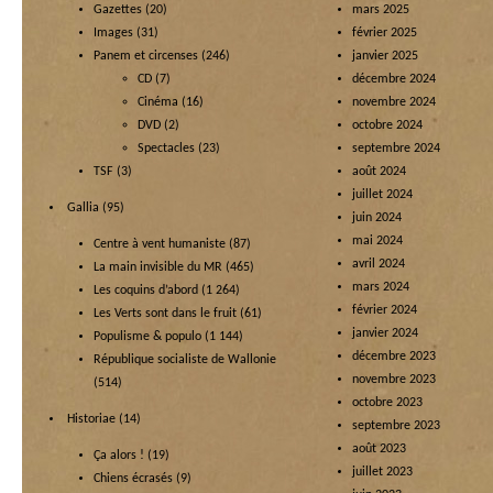
Gazettes
(20)
mars 2025
Images
(31)
février 2025
Panem et circenses
(246)
janvier 2025
CD
(7)
décembre 2024
Cinéma
(16)
novembre 2024
DVD
(2)
octobre 2024
Spectacles
(23)
septembre 2024
TSF
(3)
août 2024
juillet 2024
Gallia
(95)
juin 2024
mai 2024
Centre à vent humaniste
(87)
avril 2024
La main invisible du MR
(465)
mars 2024
Les coquins d’abord
(1 264)
février 2024
Les Verts sont dans le fruit
(61)
janvier 2024
Populisme & populo
(1 144)
décembre 2023
République socialiste de Wallonie
novembre 2023
(514)
octobre 2023
Historiae
(14)
septembre 2023
août 2023
Ça alors !
(19)
juillet 2023
Chiens écrasés
(9)