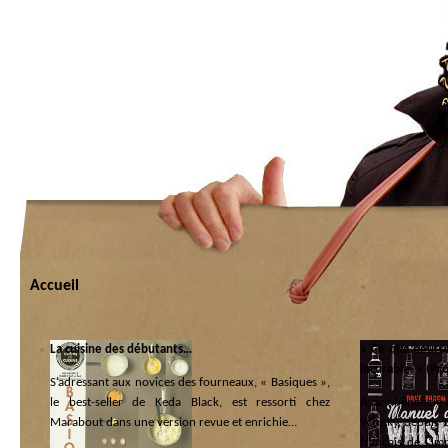
Accueil
La cuisine des débutants…
« Ce que beurre
incurable. » (Pr
S’adressant aux novices des fourneaux, « Basiques »,
le best-seller de Keda Black, est ressorti chez
Ayant bénéficié 
Marabout dans une version revue et enrichie…
Whisky, depuis 1
français de l’im