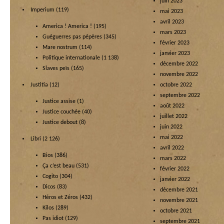
juin 2023
Imperium
(119)
mai 2023
avril 2023
America ! America !
(195)
mars 2023
Guéguerres pas pépères
(345)
février 2023
Mare nostrum
(114)
janvier 2023
Politique internationale
(1 138)
décembre 2022
Slaves peïs
(165)
novembre 2022
Justitia
(12)
octobre 2022
septembre 2022
Justice assise
(1)
août 2022
Justice couchée
(40)
juillet 2022
Justice debout
(8)
juin 2022
mai 2022
Libri
(2 126)
avril 2022
Bios
(386)
mars 2022
Ça c’est beau
(531)
février 2022
Cogito
(304)
janvier 2022
Dicos
(83)
décembre 2021
Héros et Zéros
(432)
novembre 2021
Kilos
(289)
octobre 2021
Pas idiot
(129)
septembre 2021