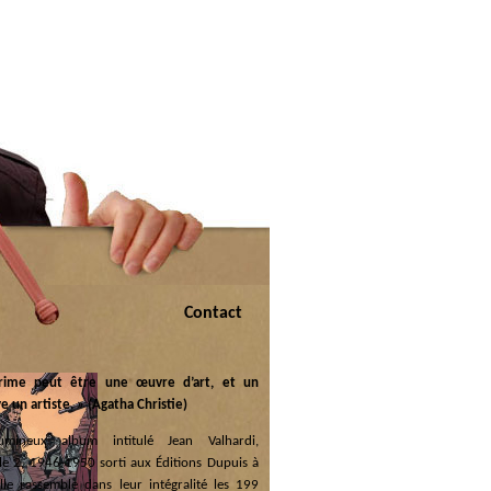
Contact
rime peut être une œuvre d’art, et un
e un artiste. » (Agatha Christie)
umineux album intitulé Jean Valhardi,
ale 2, 1946-1950 sorti aux Éditions Dupuis à
lle rassemble dans leur intégralité les 199