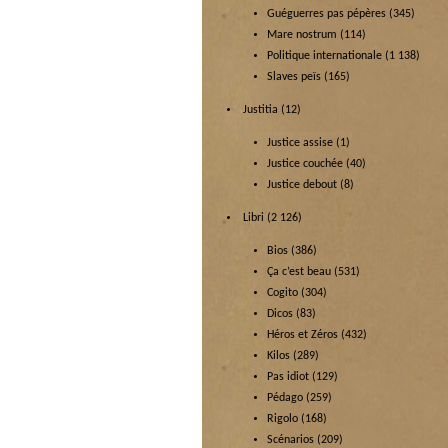
Guéguerres pas pépères
(345)
Mare nostrum
(114)
Politique internationale
(1 138)
Slaves peïs
(165)
Justitia
(12)
Justice assise
(1)
Justice couchée
(40)
Justice debout
(8)
Libri
(2 126)
Bios
(386)
Ça c’est beau
(531)
Cogito
(304)
Dicos
(83)
Héros et Zéros
(432)
Kilos
(289)
Pas idiot
(129)
Pédago
(259)
Rigolo
(168)
Scénarios
(209)