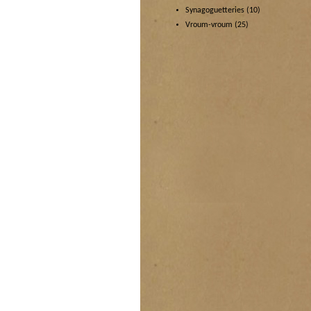
Synagoguetteries
(10)
Vroum-vroum
(25)