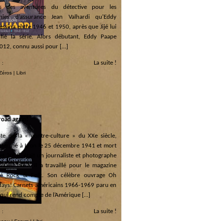
es des aventures du détective pour les
nies d’assurance Jean Valhardi qu’Eddy
ssina entre 1946 et 1950, après que Jijé lui
fié la série. Alors débutant, Eddy Paape
012, connu aussi pour […]
La suite !
 :
Zéros
|
Libri
road again!
ste de la « contre-culture » du XXe siècle,
ster, né à Lyon le 25 décembre 1941 et mort
llet 2008, était un journaliste et photographe
. Dès 1967, il a travaillé pour le magazine
isé Rock & Folk. Son célèbre ouvrage Oh
 days! Carnets américains 1966-1969 paru en
 qui rend compte de l’Amérique […]
La suite !
 :