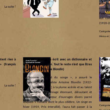
planch
La suite !
compag
Paape de
eut con
(1920-2
Catégorie
Héros et 
tent rien à
« N’oublie pas qu’on écrit avec un dictionnaire et
On the 
» (François
une corbeille à papier. Tout le reste n’est que litres
Spéciali
et ratures. » (Antoine Blondin)
Alain Di
« L’homme descend du songe », a assuré le
le 2 jui
romancier et journaliste Antoine Blondin (1922-
français
La suite !
1991), un Hussard [1] à la plume acérée et au talent
spécial
incontestable. Personnage étonnant, déroutant et
hippie,
fantasque, il est l’auteur d’ouvrages divers parmi
2006 et
lesquels 5 romans dont le plus célèbre, Un singe en
Catégorie
hiver (1959, Prix Interallié), l’aura fait passer à la