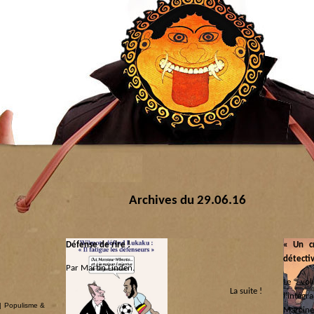
Archives du 29.06.16
Défense de rire !
« Un c
détectiv
Par Martin Linden.
Le vol
La suite !
Catégorie :
l’intégr
|
Populisme &
Panem et circenses
Marcine