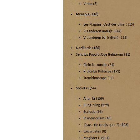
Video
(6)
Menapia
(118)
Les Flamins, c’est des djins !
(15)
Vlaanderen Bar(s)t
(114)
Vlaanderen bar(s)t(en)
(135)
Nazillards
(166)
Senatus PopulusQue Belgarum
(11)
Plein la tronche
(74)
Ridiculus Politicae
(193)
Trombinoscope
(11)
Societas
(54)
Allah là
(159)
Bling-bling
(129)
Ecclesia
(96)
In memoriam
(16)
Jésus crie (mais quoi ?)
(128)
Laïcartistes
(8)
Magister Ludi
(1)