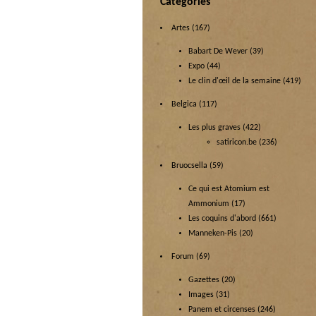
Categories
Artes
(167)
Babart De Wever
(39)
Expo
(44)
Le clin d'œil de la semaine
(419)
Belgica
(117)
Les plus graves
(422)
satiricon.be
(236)
Bruocsella
(59)
Ce qui est Atomium est
Ammonium
(17)
Les coquins d'abord
(661)
Manneken-Pis
(20)
Forum
(69)
Gazettes
(20)
Images
(31)
Panem et circenses
(246)