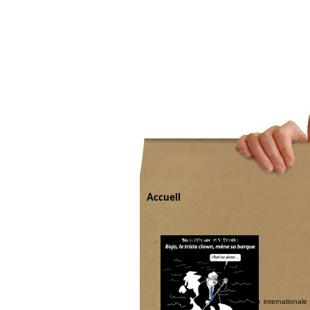
Accueil
Home, fleet, home…
Par Martin Linden.
Catégorie :
Les coquins d’abord
|
Politique internationale