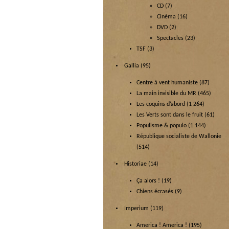
CD
(7)
Cinéma
(16)
DVD
(2)
Spectacles
(23)
TSF
(3)
Gallia
(95)
Centre à vent humaniste
(87)
La main invisible du MR
(465)
Les coquins d’abord
(1 264)
Les Verts sont dans le fruit
(61)
Populisme & populo
(1 144)
République socialiste de Wallonie
(514)
Historiae
(14)
Ça alors !
(19)
Chiens écrasés
(9)
Imperium
(119)
America ! America !
(195)