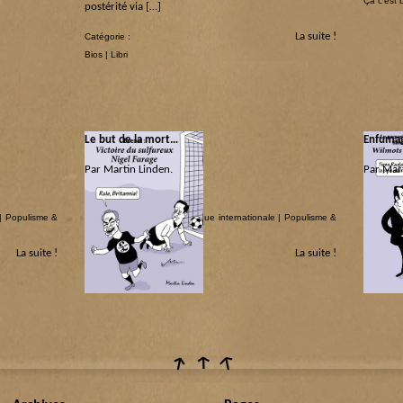
Ça c’est
postérité via […]
La suite !
Catégorie :
Bios
|
Libri
Le but de la mort…
Enfuma
Par Martin Linden.
Par Mart
Catégorie :
Catégorie
|
Populisme &
Les coquins d'abord
|
Politique internationale
|
Populisme &
Panem et
populo
La suite !
La suite !