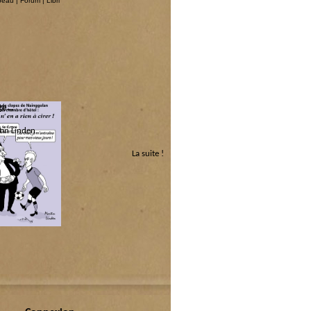
 beau
|
Forum
|
Libri
ge…
in Linden.
La suite !
 :
 circenses