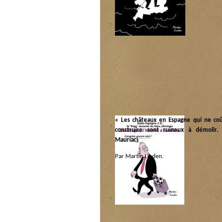
populo
« Les châteaux en Espagne qui ne coû
construire sont ruineux à démolir. 
Mauriac)
Par Martin Linden.
Catégorie :
Panem et circenses