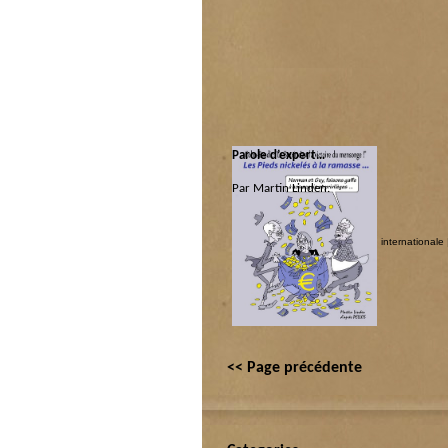
Parole d’expert…
Par Martin Linden.
Catégorie :
Les coquins d'abord
|
Politique internationale
populo
<< Page précédente