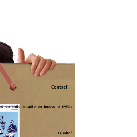
Contact
rd on imite, ensuite on innove. » (Miles
one.
La suite !
 :