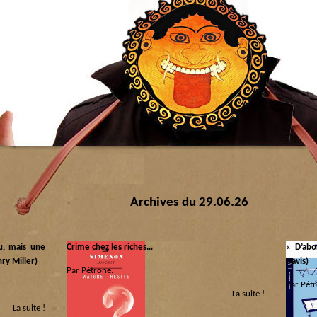
Archives du 29.06.26
u, mais une
Crime chez les riches…
« D’abo
nry Miller)
Davis)
Par Pétrone.
Par Pétr
La suite !
Catégorie :
La suite !
Libri
|
Scénarios
Catégorie