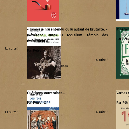
Bios
|
Lib
« Jamais je n’ai entendu ou lu autant de brutalité. »
Itinéra
(Révérend James H. McCallum, témoin des
Par Pétr
événements)
La suite !
Catégorie
Par Pétrone.
Libri
|
Pé
La suite !
Catégorie :
Héros et Zéros
|
Libri
|
Pédago
Guérisons souveraines…
Vaches 
Par Pétrone.
Par Pétr
La suite !
La suite !
Catégorie :
Catégorie
Cogito
|
Libri
|
Pédago
Libri
|
Scé