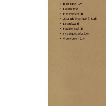
Bling-bling
(129)
Ecclesia
(96)
In memoriam
(16)
Jésus crie (mais quoi ?)
(128)
Laïcartistes
(8)
Magister Ludi
(1)
Synagoguetteries
(10)
Vroum-vroum
(25)