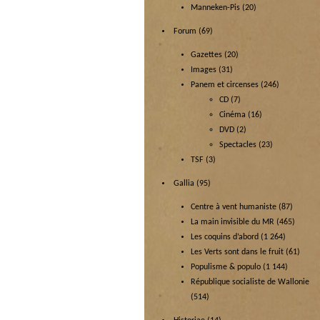
Manneken-Pis
(20)
Forum
(69)
Gazettes
(20)
Images
(31)
Panem et circenses
(246)
CD
(7)
Cinéma
(16)
DVD
(2)
Spectacles
(23)
TSF
(3)
Gallia
(95)
Centre à vent humaniste
(87)
La main invisible du MR
(465)
Les coquins d’abord
(1 264)
Les Verts sont dans le fruit
(61)
Populisme & populo
(1 144)
République socialiste de Wallonie
(514)