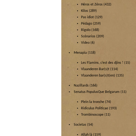
Héros et Zéros
(432)
Kilos
(289)
Pas idiot
(129)
Pédago
(259)
Rigolo
(168)
Scénarios
(209)
Video
(6)
Menapia
(118)
Les Flamins, c’est des djins !
(15)
Vlaanderen Bar(s)t
(114)
Vlaanderen bar(s)t(en)
(135)
Nazillards
(166)
Senatus PopulusQue Belgarum
(11)
Plein la tronche
(74)
Ridiculus Politicae
(193)
Trombinoscope
(11)
Societas
(54)
Allah là
(159)