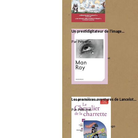
Libri
|
Pas idiot
Un prestidigitateur de l’image…
Par Pétrone.
Catégorie :
Artes
|
Ça c’est beau
|
Libri
Les premières aventures de Lancelot…
Par Pétrone.
Catégorie :
Héros et Zéros
|
Libri
|
Pédago