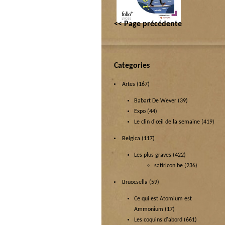
<< Page précédente
Categories
Artes
(167)
Babart De Wever
(39)
Expo
(44)
Le clin d'œil de la semaine
(419)
Belgica
(117)
Les plus graves
(422)
satiricon.be
(236)
Bruocsella
(59)
Ce qui est Atomium est
Ammonium
(17)
Les coquins d'abord
(661)