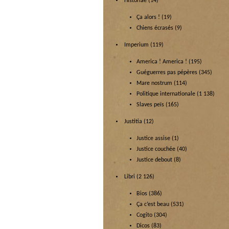
Historiae
(14)
Ça alors !
(19)
Chiens écrasés
(9)
Imperium
(119)
America ! America !
(195)
Guéguerres pas pépères
(345)
Mare nostrum
(114)
Politique internationale
(1 138)
Slaves peïs
(165)
Justitia
(12)
Justice assise
(1)
Justice couchée
(40)
Justice debout
(8)
Libri
(2 126)
Bios
(386)
Ça c’est beau
(531)
Cogito
(304)
Dicos
(83)