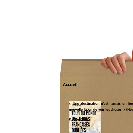
Accueil
« Une destination n’est jamais un lie
nouvelle façon de voir les choses. » (He
Par Pétrone.
Catégorie :