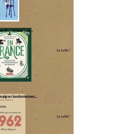
ri
ires d’un Grand Tour…
one.
La suite !
 :
dago
maigres londoniennes…
one.
La suite !
 :
narios