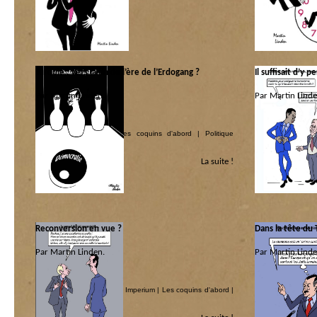
Turquie : vers la fin de l’ère de l’Erdogang ?
Il suffisait d’y 
Par Martin Linden.
Par Martin Linde
Catégorie :
Catégorie :
Allah là
|
Imperium
|
Les coquins d'abord
|
Politique
America ! America !
internationale
La suite !
Reconversion en vue ?
Dans la tête du
Par Martin Linden.
Par Martin Linde
Catégorie :
Catégorie :
Guéguerres pas pépères
|
Imperium
|
Les coquins d'abord
|
Imperium
|
Politiqu
Politique internationale