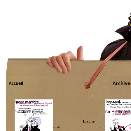
Archive
Accueil
Danse macabre…
Trop tard…
Par Martin Linden.
Par Martin Linde
La suite !
Catégorie :
Catégorie :
Imperium
|
Politique internationale
Imperium
|
Les coq