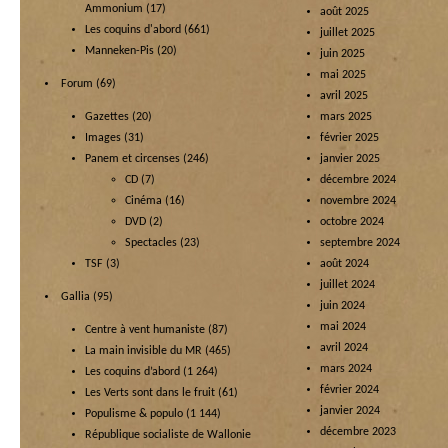
Ammonium
(17)
août 2025
Les coquins d'abord
(661)
juillet 2025
Manneken-Pis
(20)
juin 2025
mai 2025
Forum
(69)
avril 2025
Gazettes
(20)
mars 2025
Images
(31)
février 2025
Panem et circenses
(246)
janvier 2025
CD
(7)
décembre 2024
Cinéma
(16)
novembre 2024
DVD
(2)
octobre 2024
Spectacles
(23)
septembre 2024
TSF
(3)
août 2024
juillet 2024
Gallia
(95)
juin 2024
mai 2024
Centre à vent humaniste
(87)
avril 2024
La main invisible du MR
(465)
mars 2024
Les coquins d’abord
(1 264)
février 2024
Les Verts sont dans le fruit
(61)
janvier 2024
Populisme & populo
(1 144)
décembre 2023
République socialiste de Wallonie