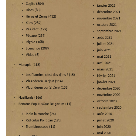
Cogito
(304)
janvier 2022
Dicos
(83)
décembre 2021
Héros et Zéros
(432)
novembre 2021
Kilos
(289)
octobre 2021
Pas idiot
(129)
septembre 2021
Pédago
(259)
août 2021
Rigolo
(168)
juillet 2021
Scénarios
(209)
juin 2021
Video
(6)
mai 2021
avril 2021
Menapia
(118)
mars 2021
Les Flamins, c’est des djins !
(15)
février 2021
Vlaanderen Bar(s)t
(114)
janvier 2021
Vlaanderen bar(s)t(en)
(135)
décembre 2020
novembre 2020
Nazillards
(166)
octobre 2020
Senatus PopulusQue Belgarum
(11)
septembre 2020
Plein la tronche
(74)
août 2020
Ridiculus Politicae
(193)
juillet 2020
Trombinoscope
(11)
juin 2020
mai 2020