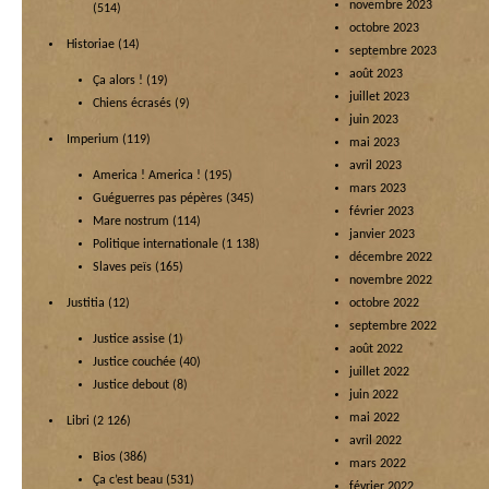
novembre 2023
(514)
octobre 2023
Historiae
(14)
septembre 2023
août 2023
Ça alors !
(19)
juillet 2023
Chiens écrasés
(9)
juin 2023
Imperium
(119)
mai 2023
avril 2023
America ! America !
(195)
mars 2023
Guéguerres pas pépères
(345)
février 2023
Mare nostrum
(114)
janvier 2023
Politique internationale
(1 138)
décembre 2022
Slaves peïs
(165)
novembre 2022
Justitia
(12)
octobre 2022
septembre 2022
Justice assise
(1)
août 2022
Justice couchée
(40)
juillet 2022
Justice debout
(8)
juin 2022
mai 2022
Libri
(2 126)
avril 2022
Bios
(386)
mars 2022
Ça c’est beau
(531)
février 2022