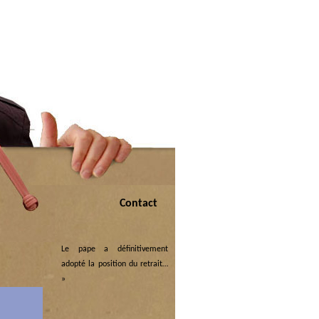
Contact
Le pape a définitivement
adopté la position du retrait…
»