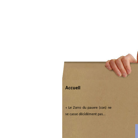
Accueil
«
Le Zorro du pauvre (con) ne
se casse décidément pas…