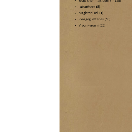
Jésus crie (mais quoi ?)
(128)
Laïcartistes
(8)
Magister Ludi
(1)
Synagoguetteries
(10)
Vroum-vroum
(25)