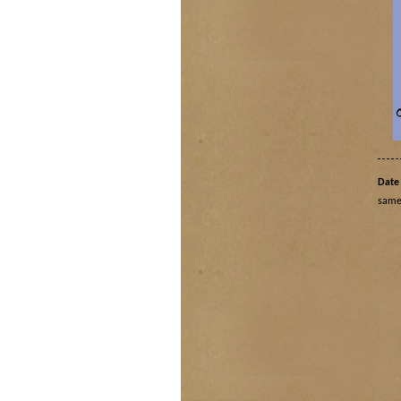
Date 
same