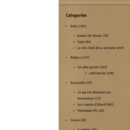
Categories
Artes
(167)
Babart De Wever
(39)
Expo
(44)
Le clin d'œil de la semaine
(419)
Belgica
(117)
Les plus graves
(422)
satiricon.be
(236)
Bruocsella
(59)
Ce qui est Atomium est
Ammonium
(17)
Les coquins d'abord
(661)
Manneken-Pis
(20)
Forum
(69)