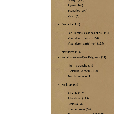
Pédago
(259)
Rigolo
(168)
Scénarios
(209)
Video
(6)
Menapia
(118)
Les Flamins, c’est des djins !
(15)
Vlaanderen Bar(s)t
(114)
Vlaanderen bar(s)t(en)
(135)
Nazillards
(166)
Senatus PopulusQue Belgarum
(11)
Plein la tronche
(74)
Ridiculus Politicae
(193)
Trombinoscope
(11)
Societas
(54)
Allah là
(159)
Bling-bling
(129)
Ecclesia
(96)
In memoriam
(16)