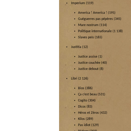
Imperium
(119)
America ! America !
(195)
Guéguerres pas pépères
(345)
Mare nostrum
(114)
Politique internationale
(1 138)
Slaves peïs
(165)
Justitia
(12)
Justice assise
(1)
Justice couchée
(40)
Justice debout
(8)
Libri
(2 126)
Bios
(386)
Ça c’est beau
(531)
Cogito
(304)
Dicos
(83)
Héros et Zéros
(432)
Kilos
(289)
Pas idiot
(129)