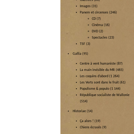
Gazettes
(20)
Images
(31)
Panem et circenses
(246)
CD
(7)
Cinéma
(16)
DVD
(2)
Spectacles
(23)
TSF
(3)
Gallia
(95)
Centre à vent humaniste
(87)
La main invisible du MR
(465)
Les coquins d’abord
(1 264)
Les Verts sont dans le fruit
(61)
Populisme & populo
(1 144)
République socialiste de Wallonie
(514)
Historiae
(14)
Ça alors !
(19)
Chiens écrasés
(9)