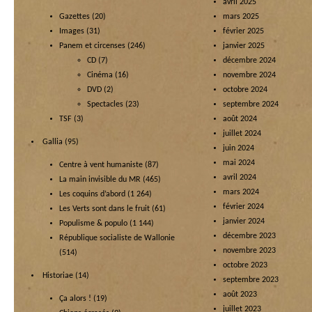
avril 2025
Gazettes
(20)
mars 2025
Images
(31)
février 2025
Panem et circenses
(246)
janvier 2025
CD
(7)
décembre 2024
Cinéma
(16)
novembre 2024
DVD
(2)
octobre 2024
Spectacles
(23)
septembre 2024
TSF
(3)
août 2024
juillet 2024
Gallia
(95)
juin 2024
mai 2024
Centre à vent humaniste
(87)
avril 2024
La main invisible du MR
(465)
mars 2024
Les coquins d’abord
(1 264)
février 2024
Les Verts sont dans le fruit
(61)
janvier 2024
Populisme & populo
(1 144)
décembre 2023
République socialiste de Wallonie
novembre 2023
(514)
octobre 2023
Historiae
(14)
septembre 2023
août 2023
Ça alors !
(19)
juillet 2023