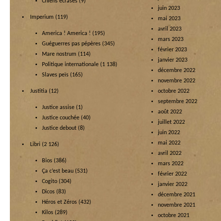
Chiens écrasés
(9)
juin 2023
Imperium
(119)
mai 2023
avril 2023
America ! America !
(195)
mars 2023
Guéguerres pas pépères
(345)
février 2023
Mare nostrum
(114)
janvier 2023
Politique internationale
(1 138)
décembre 2022
Slaves peïs
(165)
novembre 2022
Justitia
(12)
octobre 2022
septembre 2022
Justice assise
(1)
août 2022
Justice couchée
(40)
juillet 2022
Justice debout
(8)
juin 2022
mai 2022
Libri
(2 126)
avril 2022
Bios
(386)
mars 2022
Ça c’est beau
(531)
février 2022
Cogito
(304)
janvier 2022
Dicos
(83)
décembre 2021
Héros et Zéros
(432)
novembre 2021
Kilos
(289)
octobre 2021