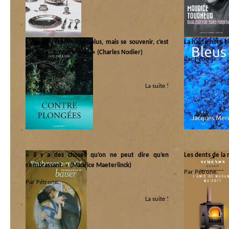
« On ne recommence plus, mais se souvenir, c’est
La haute note 
presque recommencer. » (Charles Nodier)
Par Pétrone.
Par Pétrone.
Catégorie :
La suite !
Catégorie :
Libri
|
Scénarios
Libri
|
Scénarios
« Il y a des choses qu’on ne peut dire qu’en
Les dents de la
s’embrassant. » (Maurice Maeterlinck)
Par Pétrone.
Par Pétrone.
Catégorie :
La suite !
Catégorie :
Libri
|
Scénarios
Ça c’est beau
|
Libri