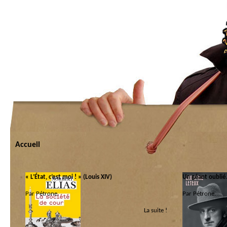
Accueil
« L’État, c’est moi ! » (Louis XIV)
Un géant oubli
Par Pétrone.
Par Pétrone.
La suite !
Catégorie :
Catégorie :
Cogito
|
Libri
Bios
|
Libri