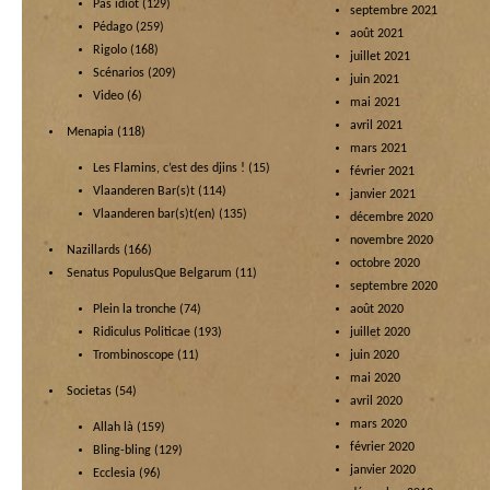
Pas idiot
(129)
septembre 2021
Pédago
(259)
août 2021
Rigolo
(168)
juillet 2021
Scénarios
(209)
juin 2021
Video
(6)
mai 2021
avril 2021
Menapia
(118)
mars 2021
Les Flamins, c’est des djins !
(15)
février 2021
Vlaanderen Bar(s)t
(114)
janvier 2021
Vlaanderen bar(s)t(en)
(135)
décembre 2020
novembre 2020
Nazillards
(166)
octobre 2020
Senatus PopulusQue Belgarum
(11)
septembre 2020
Plein la tronche
(74)
août 2020
Ridiculus Politicae
(193)
juillet 2020
Trombinoscope
(11)
juin 2020
mai 2020
Societas
(54)
avril 2020
mars 2020
Allah là
(159)
février 2020
Bling-bling
(129)
janvier 2020
Ecclesia
(96)