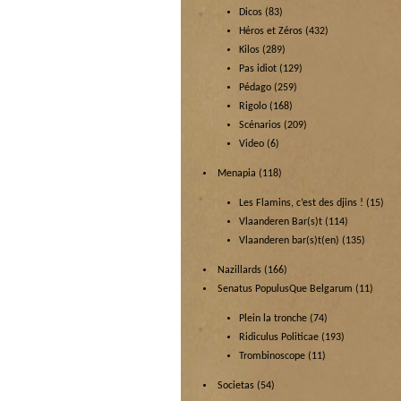
Dicos
(83)
Héros et Zéros
(432)
Kilos
(289)
Pas idiot
(129)
Pédago
(259)
Rigolo
(168)
Scénarios
(209)
Video
(6)
Menapia
(118)
Les Flamins, c’est des djins !
(15)
Vlaanderen Bar(s)t
(114)
Vlaanderen bar(s)t(en)
(135)
Nazillards
(166)
Senatus PopulusQue Belgarum
(11)
Plein la tronche
(74)
Ridiculus Politicae
(193)
Trombinoscope
(11)
Societas
(54)