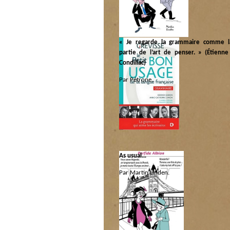
« Je regarde la grammaire comme l
partie de l’art de penser. » (Étienn
Condillac)
Par Pétrone.
Catégorie :
Libri
|
Pédago
As usual…
Par Martin Linden.
Catégorie :
Politique internationale