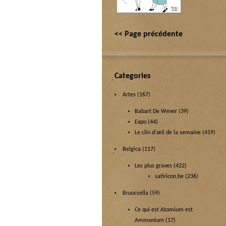
<< Page précédente
Categories
Artes
(167)
Babart De Wever
(39)
Expo
(44)
Le clin d'œil de la semaine
(419)
Belgica
(117)
Les plus graves
(422)
satiricon.be
(236)
Bruocsella
(59)
Ce qui est Atomium est
Ammonium
(17)