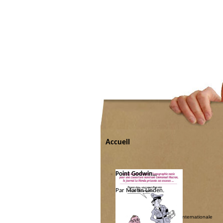
Accueil
Point Godwin…
Par Martin Linden.
Catégorie :
Forum
|
Gazettes
|
Politique internationale