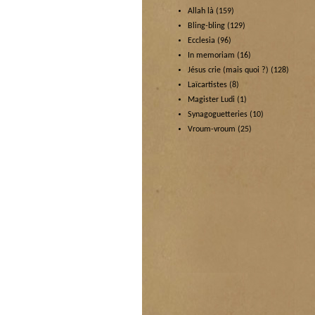
Allah là
(159)
Bling-bling
(129)
Ecclesia
(96)
In memoriam
(16)
Jésus crie (mais quoi ?)
(128)
Laïcartistes
(8)
Magister Ludi
(1)
Synagoguetteries
(10)
Vroum-vroum
(25)