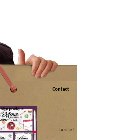
Contact
l bien pratique…
one.
La suite !
 :
ri