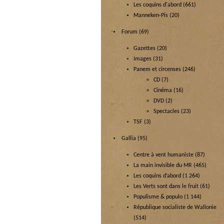
Les coquins d'abord
(661)
Manneken-Pis
(20)
Forum
(69)
Gazettes
(20)
Images
(31)
Panem et circenses
(246)
CD
(7)
Cinéma
(16)
DVD
(2)
Spectacles
(23)
TSF
(3)
Gallia
(95)
Centre à vent humaniste
(87)
La main invisible du MR
(465)
Les coquins d’abord
(1 264)
Les Verts sont dans le fruit
(61)
Populisme & populo
(1 144)
République socialiste de Wallonie
(514)