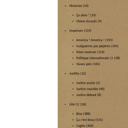
Historiae
(14)
Ça alors !
(19)
Chiens écrasés
(9)
Imperium
(119)
America ! America !
(195)
Guéguerres pas pépères
(345)
Mare nostrum
(114)
Politique internationale
(1 138)
Slaves peïs
(165)
Justitia
(12)
Justice assise
(1)
Justice couchée
(40)
Justice debout
(8)
Libri
(2 126)
Bios
(386)
Ça c’est beau
(531)
Cogito
(304)