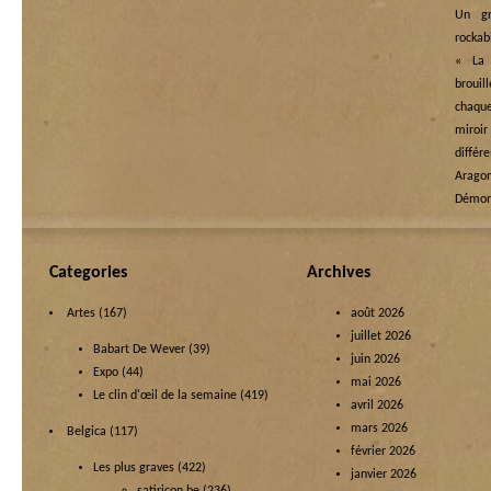
Un g
rockab
« La 
brouil
chaqu
miro
différ
Arago
Démons
Categories
Archives
Artes
(167)
août 2026
juillet 2026
Babart De Wever
(39)
juin 2026
Expo
(44)
mai 2026
Le clin d'œil de la semaine
(419)
avril 2026
mars 2026
Belgica
(117)
février 2026
Les plus graves
(422)
janvier 2026