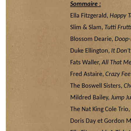
Sommaire :
Ella Fitzgerald,
Happy T
Slim & Slam,
Tutti Frutt
Blossom Dearie,
Doop-
Duke Ellington,
It Don’
Fats Waller,
All That M
Fred Astaire,
Crazy Fee
The Boswell Sisters,
Ch
Mildred Bailey,
Jump J
The Nat King Cole Trio
Doris Day et Gordon 