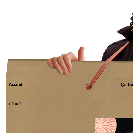
Ça b
Accueil
«
Plouf !