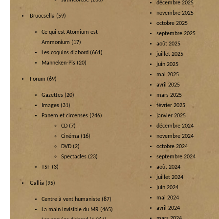
satiricon.be
(236)
décembre 2025
novembre 2025
Bruocsella
(59)
octobre 2025
Ce qui est Atomium est
septembre 2025
Ammonium
(17)
août 2025
Les coquins d'abord
(661)
juillet 2025
Manneken-Pis
(20)
juin 2025
mai 2025
Forum
(69)
avril 2025
Gazettes
(20)
mars 2025
Images
(31)
février 2025
Panem et circenses
(246)
janvier 2025
CD
(7)
décembre 2024
Cinéma
(16)
novembre 2024
DVD
(2)
octobre 2024
Spectacles
(23)
septembre 2024
TSF
(3)
août 2024
juillet 2024
Gallia
(95)
juin 2024
mai 2024
Centre à vent humaniste
(87)
avril 2024
La main invisible du MR
(465)
mars 2024