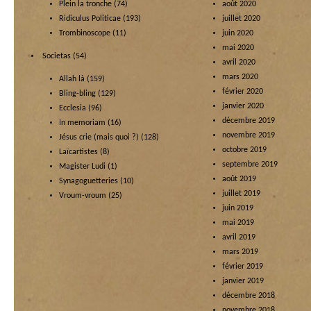
Plein la tronche
(74)
août 2020
Ridiculus Politicae
(193)
juillet 2020
Trombinoscope
(11)
juin 2020
mai 2020
Societas
(54)
avril 2020
mars 2020
Allah là
(159)
février 2020
Bling-bling
(129)
janvier 2020
Ecclesia
(96)
décembre 2019
In memoriam
(16)
novembre 2019
Jésus crie (mais quoi ?)
(128)
octobre 2019
Laïcartistes
(8)
septembre 2019
Magister Ludi
(1)
août 2019
Synagoguetteries
(10)
juillet 2019
Vroum-vroum
(25)
juin 2019
mai 2019
avril 2019
mars 2019
février 2019
janvier 2019
décembre 2018
novembre 2018