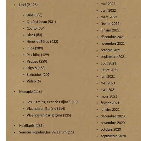
mai 2022
Libri
(2 126)
avril 2022
Bios
(386)
mars 2022
Ça c’est beau
(531)
février 2022
Cogito
(304)
janvier 2022
Dicos
(83)
décembre 2021
Héros et Zéros
(432)
novembre 2021
Kilos
(289)
octobre 2021
Pas idiot
(129)
septembre 2021
Pédago
(259)
août 2021
Rigolo
(168)
juillet 2021
Scénarios
(209)
juin 2021
Video
(6)
mai 2021
avril 2021
Menapia
(118)
mars 2021
Les Flamins, c’est des djins !
(15)
février 2021
Vlaanderen Bar(s)t
(114)
janvier 2021
Vlaanderen bar(s)t(en)
(135)
décembre 2020
novembre 2020
Nazillards
(166)
octobre 2020
Senatus PopulusQue Belgarum
(11)
septembre 2020