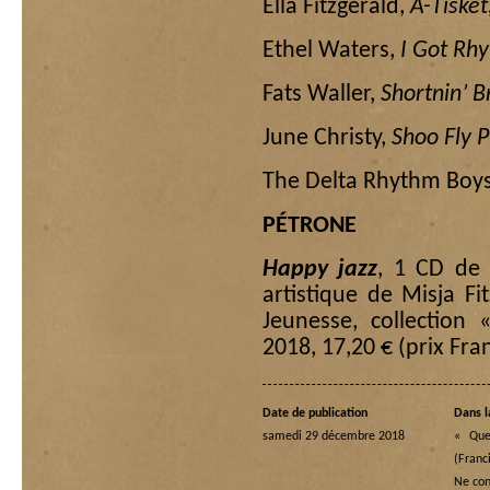
Ella Fitzgerald,
A-Tisket
Ethel Waters,
I Got Rh
Fats Waller,
Shortnin’ 
June Christy,
Shoo Fly 
The Delta Rhythm Boy
PÉTRONE
Happy jazz
, 1 CD de 
artistique de Misja Fit
Jeunesse, collection 
2018, 17,20 € (prix Fra
Date de publication
Dans l
samedi 29 décembre 2018
« Quel
(Franc
Ne co