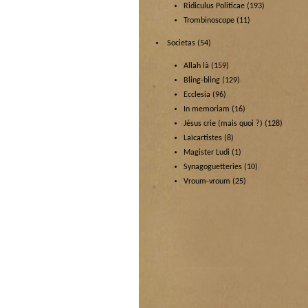
Ridiculus Politicae
(193)
Trombinoscope
(11)
Societas
(54)
Allah là
(159)
Bling-bling
(129)
Ecclesia
(96)
In memoriam
(16)
Jésus crie (mais quoi ?)
(128)
Laïcartistes
(8)
Magister Ludi
(1)
Synagoguetteries
(10)
Vroum-vroum
(25)