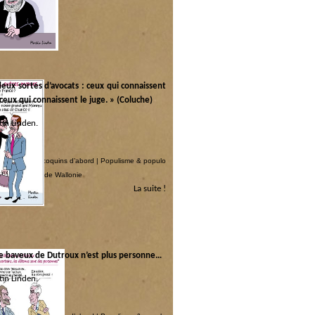
 deux sortes d’avocats : ceux qui connaissent
t ceux qui connaissent le juge. » (Coluche)
in Linden.
 :
couchée
|
Les coquins d’abord
|
Populisme & populo
ue socialiste de Wallonie
La suite !
e baveux de Dutroux n’est plus personne…
in Linden.
 :