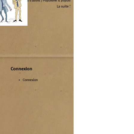
couchée
|
Les coquins d’abord
|
Populisme & populo
La suite !
Connexion
Connexion