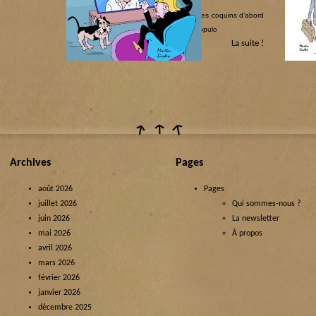
Catégorie :
Justice 
America ! America !
|
Justice couchée
|
Les coquins d’abord
|
Politique internationale
|
Populisme & populo
La suite !
Archives
Pages
août 2026
Pages
juillet 2026
Qui sommes-nous ?
juin 2026
La newsletter
mai 2026
À propos
avril 2026
mars 2026
février 2026
janvier 2026
décembre 2025