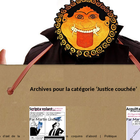
Archives pour la catégorie ‘Justice couchée’
Scripta volant…
Acquitta
Par Martin Linden.
Par Mart
Catégorie :
Catégorie
n d'œil de la
Justice couchée
|
Les coquins d’abord
|
Politique
Justice 