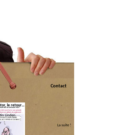
Contact
tor, le retour…
in Linden.
La suite !
 :
couchée
|
Justitia