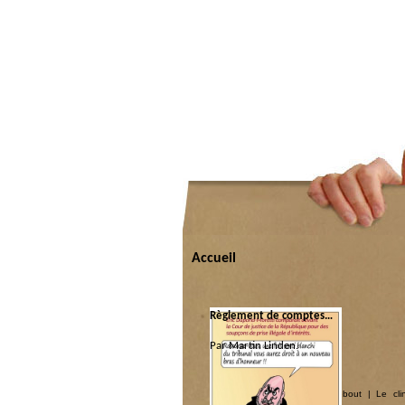
Accueil
Règlement de comptes…
Par Martin Linden.
Catégorie :
Justice couchée
|
Justice debout
|
Le cli