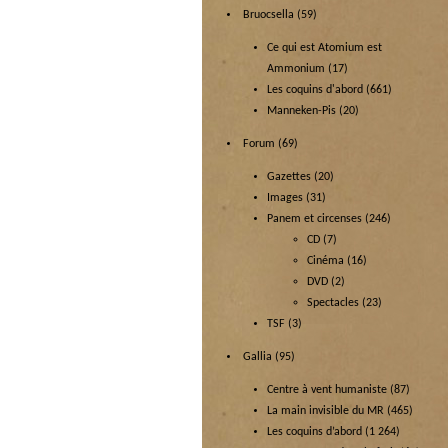
Bruocsella
(59)
Ce qui est Atomium est
Ammonium
(17)
Les coquins d'abord
(661)
Manneken-Pis
(20)
Forum
(69)
Gazettes
(20)
Images
(31)
Panem et circenses
(246)
CD
(7)
Cinéma
(16)
DVD
(2)
Spectacles
(23)
TSF
(3)
Gallia
(95)
Centre à vent humaniste
(87)
La main invisible du MR
(465)
Les coquins d’abord
(1 264)