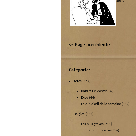
Justice couchée
|
Les coquins d’abord
<< Page précédente
Categories
Artes
(167)
Babart De Wever
(39)
Expo
(44)
Le clin d'œil de la semaine
(419)
Belgica
(117)
Les plus graves
(422)
satiricon.be
(236)