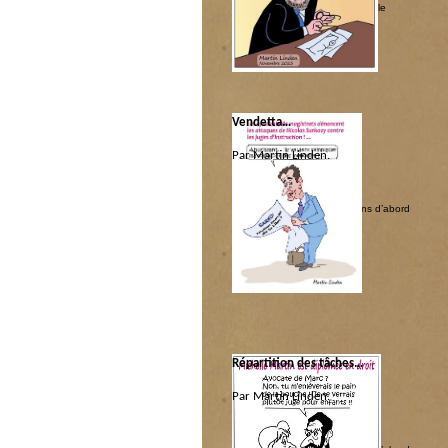
semaine
|
Politique internationale
Vendetta…
Par Martin Linden.
Catégorie :
Justice couchée
|
Les coquins d’abord
Répartition des tâches…
Par Martin Linden.
Catégorie :