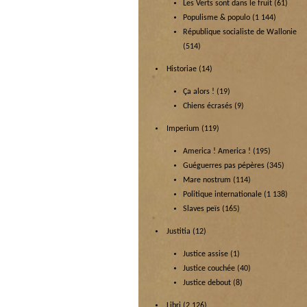
Les Verts sont dans le fruit
(61)
Populisme & populo
(1 144)
République socialiste de Wallonie
(514)
Historiae
(14)
Ça alors !
(19)
Chiens écrasés
(9)
Imperium
(119)
America ! America !
(195)
Guéguerres pas pépères
(345)
Mare nostrum
(114)
Politique internationale
(1 138)
Slaves peïs
(165)
Justitia
(12)
Justice assise
(1)
Justice couchée
(40)
Justice debout
(8)
Libri
(2 126)