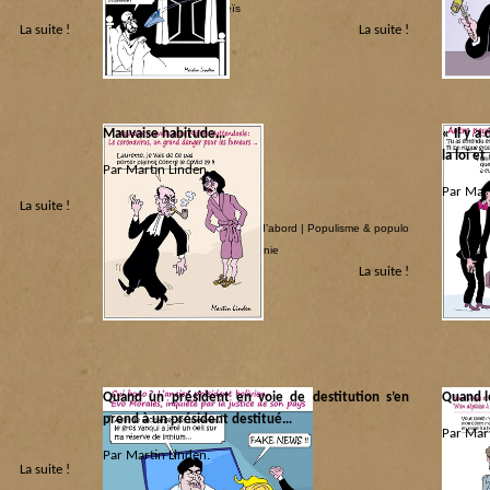
internationale
|
Slaves peïs
La suite !
La suite !
Mauvaise habitude…
« Il y a
la loi e
Par Martin Linden.
Par Mart
La suite !
Catégorie :
Justice couchée
|
Les coquins d’abord
|
Populisme & populo
Catégorie
|
République socialiste de Wallonie
Justice 
La suite !
|
Républiq
Quand un président en voie de destitution s’en
Quand l
prend à un président destitué…
Par Mart
Par Martin Linden.
La suite !
Catégorie