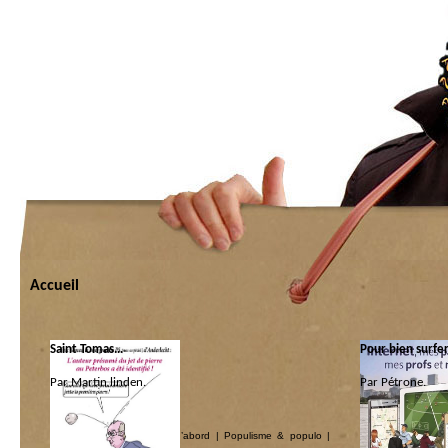
Accueil
Saint Tomas…
Pour bien surfe
Par Martin linden.
Par Pétrone.
Catégorie :
Catégorie :
Bruocsella
|
Les coquins d’abord
|
Populisme & populo
|
Libri
|
Pédago