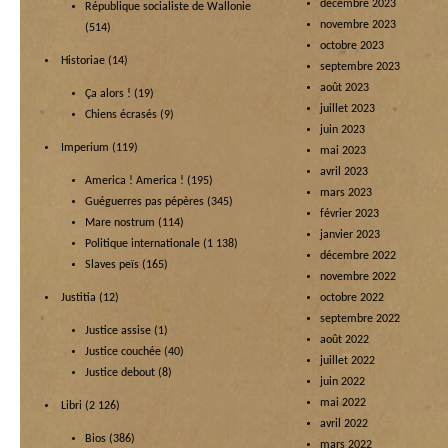
décembre 2023
République socialiste de Wallonie
novembre 2023
(514)
octobre 2023
Historiae
(14)
septembre 2023
août 2023
Ça alors !
(19)
juillet 2023
Chiens écrasés
(9)
juin 2023
Imperium
(119)
mai 2023
avril 2023
America ! America !
(195)
mars 2023
Guéguerres pas pépères
(345)
février 2023
Mare nostrum
(114)
janvier 2023
Politique internationale
(1 138)
décembre 2022
Slaves peïs
(165)
novembre 2022
Justitia
(12)
octobre 2022
septembre 2022
Justice assise
(1)
août 2022
Justice couchée
(40)
juillet 2022
Justice debout
(8)
juin 2022
mai 2022
Libri
(2 126)
avril 2022
Bios
(386)
mars 2022