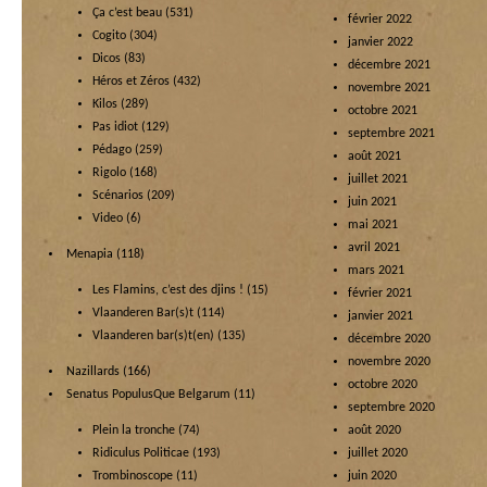
Ça c’est beau
(531)
février 2022
Cogito
(304)
janvier 2022
Dicos
(83)
décembre 2021
Héros et Zéros
(432)
novembre 2021
Kilos
(289)
octobre 2021
Pas idiot
(129)
septembre 2021
Pédago
(259)
août 2021
Rigolo
(168)
juillet 2021
Scénarios
(209)
juin 2021
Video
(6)
mai 2021
avril 2021
Menapia
(118)
mars 2021
Les Flamins, c’est des djins !
(15)
février 2021
Vlaanderen Bar(s)t
(114)
janvier 2021
Vlaanderen bar(s)t(en)
(135)
décembre 2020
novembre 2020
Nazillards
(166)
octobre 2020
Senatus PopulusQue Belgarum
(11)
septembre 2020
Plein la tronche
(74)
août 2020
Ridiculus Politicae
(193)
juillet 2020
Trombinoscope
(11)
juin 2020