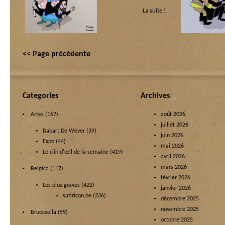
populo
La suite !
<< Page précédente
Categories
Archives
Artes
(167)
août 2026
juillet 2026
Babart De Wever
(39)
juin 2026
Expo
(44)
mai 2026
Le clin d'œil de la semaine
(419)
avril 2026
mars 2026
Belgica
(117)
février 2026
Les plus graves
(422)
janvier 2026
satiricon.be
(236)
décembre 2025
novembre 2025
Bruocsella
(59)
octobre 2025