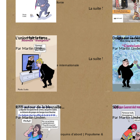
République socialiste de Wallonie
La suite !
L’union fait la farce…
Doigts sur la d
Par Martin Linden.
Par Martin Linde
La suite !
Catégorie :
Catégorie :
America ! America !
|
Politique internationale
Politique internati
Rififi autour de la bleusaille…
SDF…
Par Martin Linden.
Par Martin Linde
Catégorie :
Catégorie :
La main invisible du MR
|
Les coquins d’abord
|
Populisme &
satiricon.be