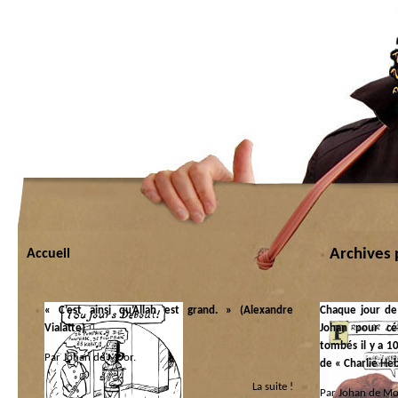
Archives 
Accueil
« C’est ainsi qu’Allah est grand. » (Alexandre
Chaque jour de 
Vialatte)
Johan pour cé
tombés il y a 10
Par Johan de Moor.
de « Charlie He
La suite !
Catégorie :
Par Johan de Mo