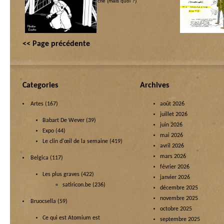
Ecclesia
|
In memoriam
|
Jésus crie (mais quoi ?)
<< Page précédente
Categories
Archives
Artes
(167)
août 2026
juillet 2026
Babart De Wever
(39)
juin 2026
Expo
(44)
mai 2026
Le clin d'œil de la semaine
(419)
avril 2026
mars 2026
Belgica
(117)
février 2026
Les plus graves
(422)
janvier 2026
satiricon.be
(236)
décembre 2025
novembre 2025
Bruocsella
(59)
octobre 2025
Ce qui est Atomium est
septembre 2025