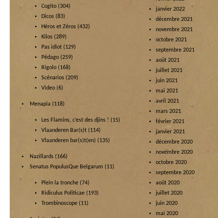
Cogito
(304)
janvier 2022
Dicos
(83)
décembre 2021
Héros et Zéros
(432)
novembre 2021
Kilos
(289)
octobre 2021
Pas idiot
(129)
septembre 2021
Pédago
(259)
août 2021
Rigolo
(168)
juillet 2021
Scénarios
(209)
juin 2021
Video
(6)
mai 2021
avril 2021
Menapia
(118)
mars 2021
Les Flamins, c’est des djins !
(15)
février 2021
Vlaanderen Bar(s)t
(114)
janvier 2021
Vlaanderen bar(s)t(en)
(135)
décembre 2020
novembre 2020
Nazillards
(166)
octobre 2020
Senatus PopulusQue Belgarum
(11)
septembre 2020
Plein la tronche
(74)
août 2020
Ridiculus Politicae
(193)
juillet 2020
Trombinoscope
(11)
juin 2020
mai 2020