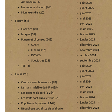
Ammonium
(17)
août 2025
Les coquins d'abord
(661)
juillet 2025
Manneken-Pis
(20)
juin 2025
mai 2025
Forum
(69)
avril 2025
Gazettes
(20)
mars 2025
Images
(31)
février 2025
Panem et circenses
(246)
janvier 2025
CD
(7)
décembre 2024
Cinéma
(16)
novembre 2024
DVD
(2)
octobre 2024
Spectacles
(23)
septembre 2024
TSF
(3)
août 2024
juillet 2024
Gallia
(95)
juin 2024
mai 2024
Centre à vent humaniste
(87)
avril 2024
La main invisible du MR
(465)
mars 2024
Les coquins d’abord
(1 264)
février 2024
Les Verts sont dans le fruit
(61)
janvier 2024
Populisme & populo
(1 144)
décembre 2023
République socialiste de Wallonie