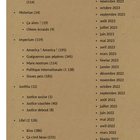
novembre 2023
(514)
octobre 2023
Historiae
(14)
septembre 2023
août 2023
Ça alors !
(19)
juillet 2023
Chiens écrasés
(9)
juin 2023
Imperium
(119)
mai 2023
avril 2023
America ! America !
(195)
mars 2023
Guéguerres pas pépères
(345)
février 2023
Mare nostrum
(114)
janvier 2023
Politique internationale
(1 138)
décembre 2022
Slaves peïs
(165)
novembre 2022
Justitia
(12)
octobre 2022
septembre 2022
Justice assise
(1)
août 2022
Justice couchée
(40)
juillet 2022
Justice debout
(8)
juin 2022
mai 2022
Libri
(2 126)
avril 2022
Bios
(386)
mars 2022
Ça c’est beau
(531)
février 2022