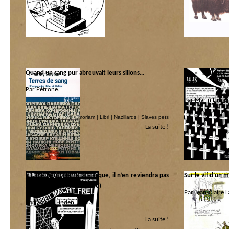
In memoriam
Catégorie :
Héros et Zéros
|
In
Quand un sang pur abreuvait leurs sillons…
Le « boucher 
Dames…
Par Pétrone.
Par Marin Linde
Catégorie :
Héros et Zéros
|
In memoriam
|
Libri
|
Nazillards
|
Slaves peïs
Catégorie :
La suite !
In memoriam
« L’âne peut aller à la Mecque, il n’en reviendra pas
Sur le vif d’un m
pèlerin. » (Proverbe arabe)
Par Jean-Claire L
Par Martin Linden.
Catégorie :
La suite !
Catégorie :
Allah là
|
Bruocsell