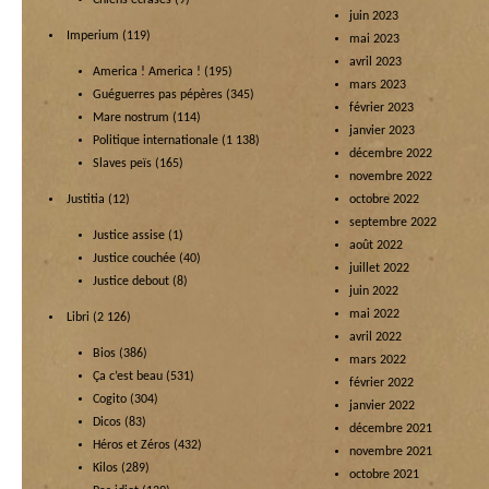
Chiens écrasés
(9)
juin 2023
Imperium
(119)
mai 2023
avril 2023
America ! America !
(195)
mars 2023
Guéguerres pas pépères
(345)
février 2023
Mare nostrum
(114)
janvier 2023
Politique internationale
(1 138)
décembre 2022
Slaves peïs
(165)
novembre 2022
Justitia
(12)
octobre 2022
septembre 2022
Justice assise
(1)
août 2022
Justice couchée
(40)
juillet 2022
Justice debout
(8)
juin 2022
mai 2022
Libri
(2 126)
avril 2022
Bios
(386)
mars 2022
Ça c’est beau
(531)
février 2022
Cogito
(304)
janvier 2022
Dicos
(83)
décembre 2021
Héros et Zéros
(432)
novembre 2021
Kilos
(289)
octobre 2021