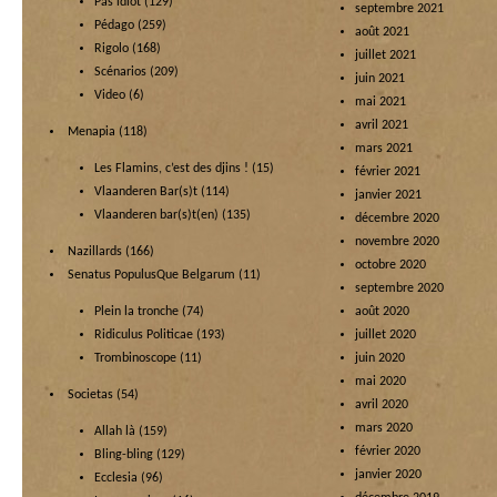
Pas idiot
(129)
septembre 2021
Pédago
(259)
août 2021
Rigolo
(168)
juillet 2021
Scénarios
(209)
juin 2021
Video
(6)
mai 2021
avril 2021
Menapia
(118)
mars 2021
Les Flamins, c’est des djins !
(15)
février 2021
Vlaanderen Bar(s)t
(114)
janvier 2021
Vlaanderen bar(s)t(en)
(135)
décembre 2020
novembre 2020
Nazillards
(166)
octobre 2020
Senatus PopulusQue Belgarum
(11)
septembre 2020
Plein la tronche
(74)
août 2020
Ridiculus Politicae
(193)
juillet 2020
Trombinoscope
(11)
juin 2020
mai 2020
Societas
(54)
avril 2020
mars 2020
Allah là
(159)
février 2020
Bling-bling
(129)
janvier 2020
Ecclesia
(96)