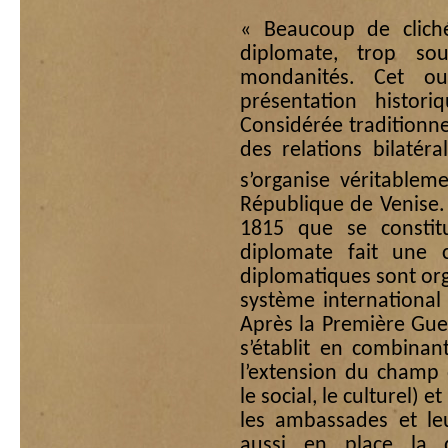
« Beaucoup de cliché
diplomate, trop so
mondanités. Cet ou
présentation histor
Considérée tradition
des relations bilatéra
s’organise véritablem
République de Venise. 
1815 que se constitu
diplomate fait une c
diplomatiques sont org
système international 
Après la Première Gue
s’établit en combinant
l’extension du champ 
le social, le culturel) 
les ambassades et le
aussi en place la di