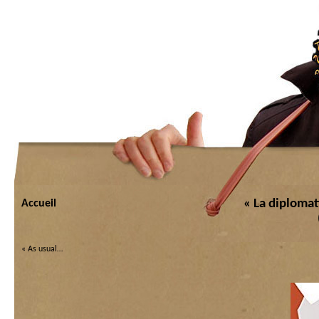
« La diplomat
Accueil
«
As usual…