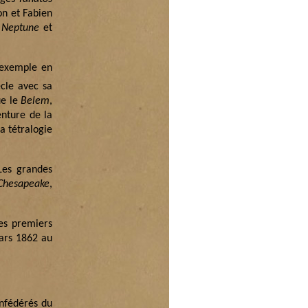
on et Fabien
 Neptune
et
r exemple en
ècle avec sa
ue le
Belem
,
nture de la
la tétralogie
 Les grandes
Chesapeake
,
des premiers
 mars 1862 au
onfédérés du