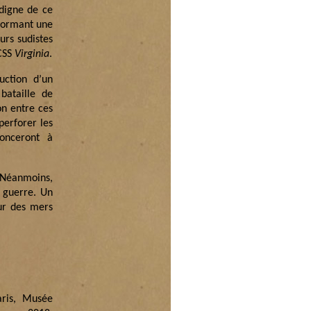
 digne de ce
sformant une
eurs sudistes
 CSS
Virginia
.
uction d’un
bataille de
n entre ces
perforer les
nonceront à
. Néanmoins,
 guerre. Un
eur des mers
aris, Musée