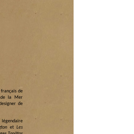
 français de
 de la Mer
-designer de
 légendaire
gton
et
Les
ages
Tanâtos