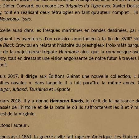
c Didier Convard, ou encore
Les Brigades du Tigre
avec Xavier Doris
y, tout en réalisant deux tétralogies en tant qu’auteur complet :
Le
 Nouveaux Tsars
.
excelle aussi dans les fresques maritimes en bandes dessinées, pa
e
ginant les aventures d’un corsaire amérindien à la fin du XVIII
si
ie
Black Crow
ou en relatant l’histoire du prestigieux trois-mâts barq
le de la majestueuse frégate
Hermione
ainsi que la romanesque ave
nt
y, tout en dressant une vision angoissante de notre futur à travers 
oot
.
uis 2017, il dirige aux Éditions Glénat une nouvelle collection, «
ailles navales », dans laquelle il a fait paraître la même année
algar
,
Jutland
,
Tsushima
et
Lépante
.
mars 2018, il y a donné
Hampton Roads
, le récit de la naissance 
assés de l’histoire et de la bataille où ils s’affrontèrent les 8 et 9
est de la Virginie.
tons l’auteur :
epuis avril 1861, la guerre civile fait rage en Amérique. Les États c