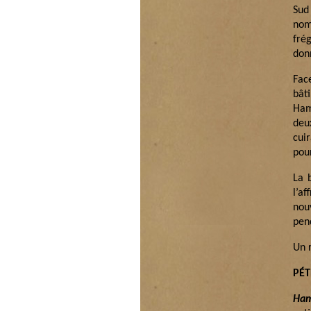
Sud
nom
fré
donn
Fac
bât
Ham
deu
cui
pou
La 
l’a
nou
pend
Un r
PÉ
Ha