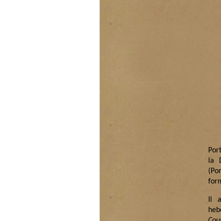
Port
la 
(Po
for
Il 
he
Cou