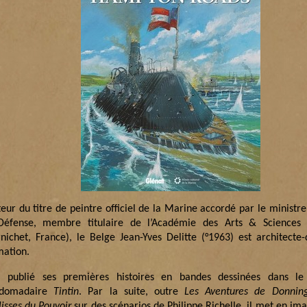
eur du titre de peintre officiel de la Marine accordé par le ministre
Défense, membre titulaire de l’Académie des Arts & Sciences
rnichet, France), le Belge Jean-Yves Delitte (°1963) est architecte
mation.
a publié ses premières histoires en bandes dessinées dans le
bdomadaire
Tintin
. Par la suite, outre
Les Aventures de Donnin
lisses du Pouvoir
sur des scénarios de Philippe Richelle, il met en im