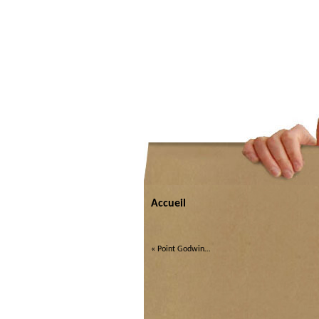
Accueil
«
Point Godwin…