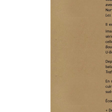
ave
Nur
Les
Il 
ima
sér
cel
Bou
U-B
Dep
bat
Traf
En 
cuir
sud-
Écou
« D