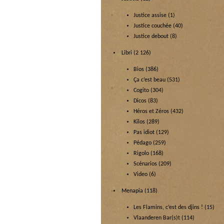
Justice assise
(1)
Justice couchée
(40)
Justice debout
(8)
Libri
(2 126)
Bios
(386)
Ça c’est beau
(531)
Cogito
(304)
Dicos
(83)
Héros et Zéros
(432)
Kilos
(289)
Pas idiot
(129)
Pédago
(259)
Rigolo
(168)
Scénarios
(209)
Video
(6)
Menapia
(118)
Les Flamins, c’est des djins !
(15)
Vlaanderen Bar(s)t
(114)