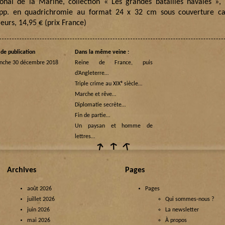
ional de la Marine, collection « Les grandes batailles navales »,
pp. en quadrichromie au format 24 x 32 cm sous couverture c
eurs, 14,95 € (prix France)
de publication
Dans la même veine :
nche 30 décembre 2018
Reine de France, puis
d’Angleterre…
Triple crime au XIXᵉ siècle…
Marche et rêve…
Diplomatie secrète…
Fin de partie…
Un paysan et homme de
lettres…
Archives
Pages
août 2026
Pages
juillet 2026
Qui sommes-nous ?
juin 2026
La newsletter
mai 2026
À propos