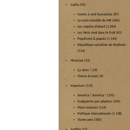
Gallia
(95)
Centre à vent humaniste
(87)
La main invisible du MR
(465)
Les coquins d’abord
(1 264)
Les Verts sont dans le fruit
(61)
Populisme & populo
(1 144)
République socialiste de Wallonie
(514)
Historiae
(14)
Ça alors !
(19)
Chiens écrasés
(9)
Imperium
(119)
America ! America !
(195)
Guéguerres pas pépères
(345)
Mare nostrum
(114)
Politique internationale
(1 138)
Slaves peïs
(165)
Justitia
(12)