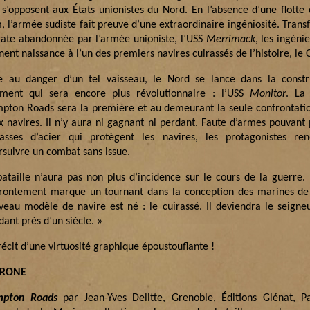
 s’opposent aux États unionistes du Nord. En l’absence d’une flotte
, l’armée sudiste fait preuve d’une extraordinaire ingéniosité. Tran
gate abandonnée par l’armée unioniste, l’USS
Merrimack
, les ingéni
ent naissance à l’un des premiers navires cuirassés de l’histoire, le
e au danger d’un tel vaisseau, le Nord se lance dans la constr
iment qui sera encore plus révolutionnaire : l’USS
Monitor
. La 
pton Roads sera la première et au demeurant la seule confrontatio
x navires. Il n’y aura ni gagnant ni perdant. Faute d’armes pouvant 
rasses d’acier qui protègent les navires, les protagonistes re
rsuivre un combat sans issue.
bataille n’aura pas non plus d’incidence sur le cours de la guerre
ffrontement marque un tournant dans la conception des marines de
veau modèle de navire est né : le cuirassé. Il deviendra le seign
ant près d’un siècle. »
écit d’une virtuosité graphique époustouflante !
TRONE
mpton Roads
par Jean-Yves Delitte, Grenoble, Éditions Glénat, P