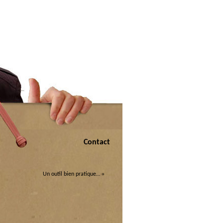
Contact
Un outil bien pratique…
»