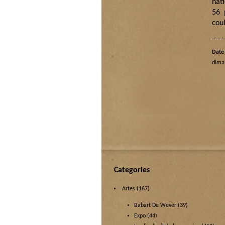
nat
56 
coul
Date 
dima
Categories
Artes
(167)
Babart De Wever
(39)
Expo
(44)