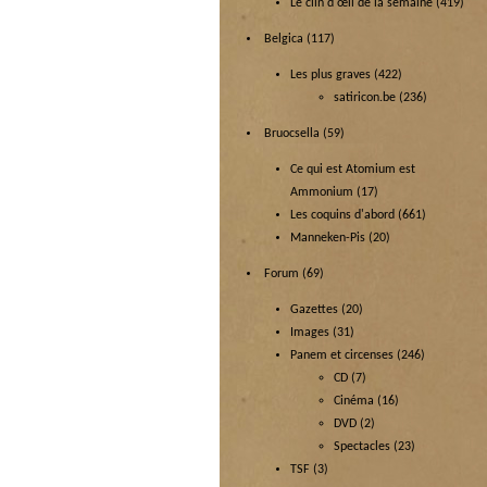
Le clin d'œil de la semaine
(419)
Belgica
(117)
Les plus graves
(422)
satiricon.be
(236)
Bruocsella
(59)
Ce qui est Atomium est
Ammonium
(17)
Les coquins d'abord
(661)
Manneken-Pis
(20)
Forum
(69)
Gazettes
(20)
Images
(31)
Panem et circenses
(246)
CD
(7)
Cinéma
(16)
DVD
(2)
Spectacles
(23)
TSF
(3)