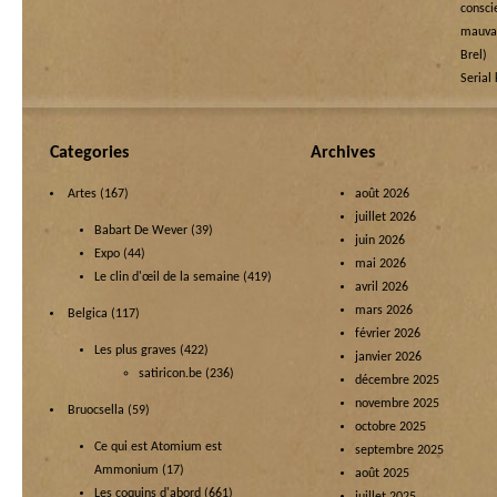
cons
mauva
Brel)
Serial 
Categories
Archives
Artes
(167)
août 2026
juillet 2026
Babart De Wever
(39)
juin 2026
Expo
(44)
mai 2026
Le clin d'œil de la semaine
(419)
avril 2026
mars 2026
Belgica
(117)
février 2026
Les plus graves
(422)
janvier 2026
satiricon.be
(236)
décembre 2025
novembre 2025
Bruocsella
(59)
octobre 2025
Ce qui est Atomium est
septembre 2025
Ammonium
(17)
août 2025
Les coquins d'abord
(661)