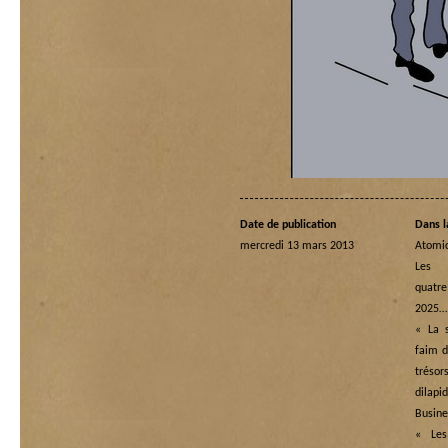
Date de publication
Dans l
mercredi 13 mars 2013
Atomi
Les
quatre
2025…
« La s
faim d
tréso
dilapi
Busine
« Les