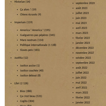
Historiae
(14)
septembre 2023
août 2023
Ça alors !
(19)
juillet 2023
Chiens écrasés
(9)
juin 2023
Imperium
(119)
mai 2023
avril 2023
America ! America !
(195)
mars 2023
Guéguerres pas pépères
(345)
février 2023
Mare nostrum
(114)
janvier 2023
Politique internationale
(1 138)
décembre 2022
Slaves peïs
(165)
novembre 2022
Justitia
(12)
octobre 2022
septembre 2022
Justice assise
(1)
août 2022
Justice couchée
(40)
juillet 2022
Justice debout
(8)
juin 2022
mai 2022
Libri
(2 126)
avril 2022
Bios
(386)
mars 2022
Ça c’est beau
(531)
février 2022
Cogito
(304)
janvier 2022