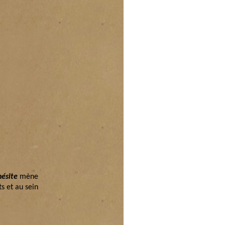
ésite
mène
s et au sein