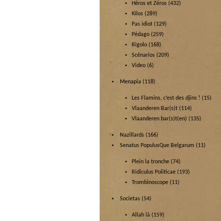
Héros et Zéros
(432)
Kilos
(289)
Pas idiot
(129)
Pédago
(259)
Rigolo
(168)
Scénarios
(209)
Video
(6)
Menapia
(118)
Les Flamins, c’est des djins !
(15)
Vlaanderen Bar(s)t
(114)
Vlaanderen bar(s)t(en)
(135)
Nazillards
(166)
Senatus PopulusQue Belgarum
(11)
Plein la tronche
(74)
Ridiculus Politicae
(193)
Trombinoscope
(11)
Societas
(54)
Allah là
(159)