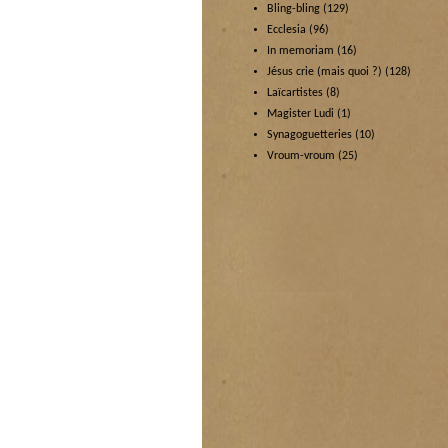
Bling-bling
(129)
Ecclesia
(96)
In memoriam
(16)
Jésus crie (mais quoi ?)
(128)
Laïcartistes
(8)
Magister Ludi
(1)
Synagoguetteries
(10)
Vroum-vroum
(25)