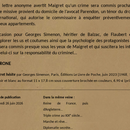
 lettre anonyme avertit Maigret qu’un crime sera commis proch
te missive provient du domicile de l’avocat Parendon, un ténor du dr
ernational, qui autorise le commissaire à enquêter préventiveme
ueux appartements.
ccasion pour Georges Simenon, héritier de Balzac, de Flaubert 
xplorer les us et coutumes ainsi que la psychologie des protagoniste
 sera commis presque sous les yeux de Maigret et qui suscitera les in
elui-ci sur la responsabilité du criminel…
TRONE
ret hésite
par Georges Simenon, Paris, Éditions Le Livre de Poche, juin 2023 [1968,
oir et blanc au format 11 x 17,8 cm sous couverture brochée en couleurs, 6,90 € (pri
de publication
Dans la même veine :
edi 26 juin 2026
Reine de France, puis
d’Angleterre…
Triple crime au XIXᵉ siècle…
Marche et rêve…
Diplomatie secrète…