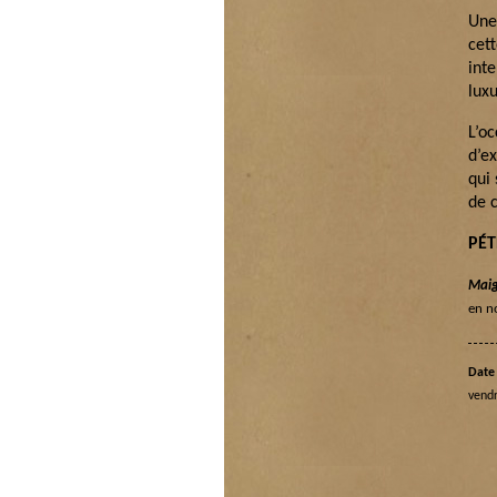
Une
cet
int
lux
L’o
d’e
qui
de c
PÉ
Maig
en n
Date 
vendr