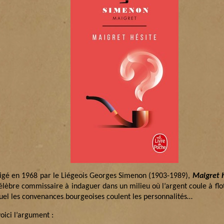
igé en 1968 par le Liégeois Georges Simenon (1903-1989),
Maigret h
élèbre commissaire à indaguer dans un milieu où l’argent coule à flot
uel les convenances bourgeoises coulent les personnalités…
oici l’argument :