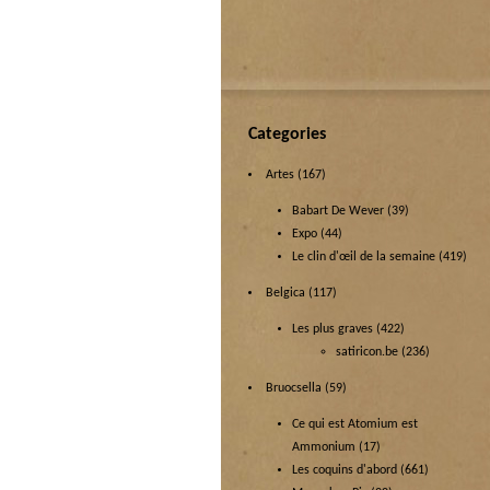
Categories
Artes
(167)
Babart De Wever
(39)
Expo
(44)
Le clin d'œil de la semaine
(419)
Belgica
(117)
Les plus graves
(422)
satiricon.be
(236)
Bruocsella
(59)
Ce qui est Atomium est
Ammonium
(17)
Les coquins d'abord
(661)