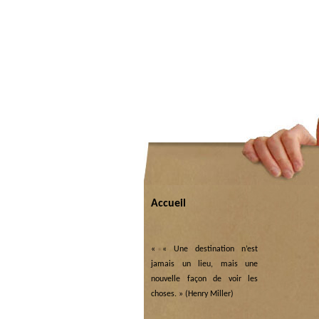
Accueil
«
« Une destination n’est
jamais un lieu, mais une
nouvelle façon de voir les
choses. » (Henry Miller)