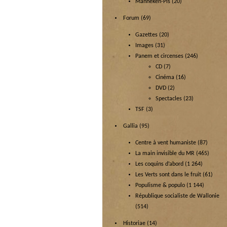
Manneken-Pis
(20)
Forum
(69)
Gazettes
(20)
Images
(31)
Panem et circenses
(246)
CD
(7)
Cinéma
(16)
DVD
(2)
Spectacles
(23)
TSF
(3)
Gallia
(95)
Centre à vent humaniste
(87)
La main invisible du MR
(465)
Les coquins d’abord
(1 264)
Les Verts sont dans le fruit
(61)
Populisme & populo
(1 144)
République socialiste de Wallonie
(514)
Historiae
(14)