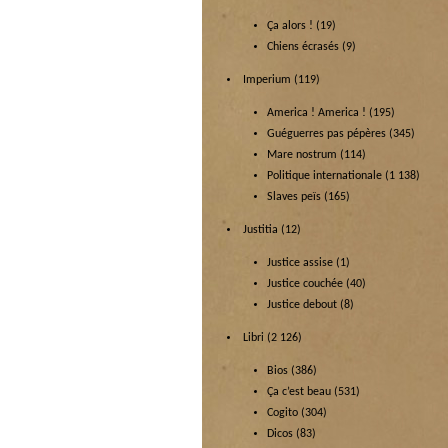
Ça alors !
(19)
Chiens écrasés
(9)
Imperium
(119)
America ! America !
(195)
Guéguerres pas pépères
(345)
Mare nostrum
(114)
Politique internationale
(1 138)
Slaves peïs
(165)
Justitia
(12)
Justice assise
(1)
Justice couchée
(40)
Justice debout
(8)
Libri
(2 126)
Bios
(386)
Ça c’est beau
(531)
Cogito
(304)
Dicos
(83)