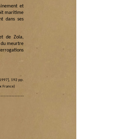
ainement et
oit maritime
nt dans ses
et de Zola,
s du meurtre
terrogations
 1997], 192 pp.
x France)