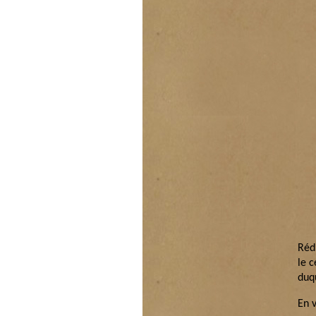
Réd
le c
duq
En v