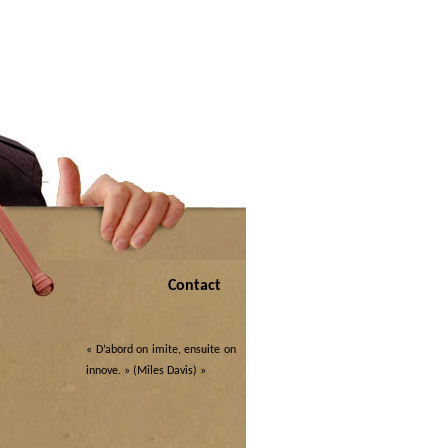
Contact
« D’abord on imite, ensuite on
innove. » (Miles Davis)
»