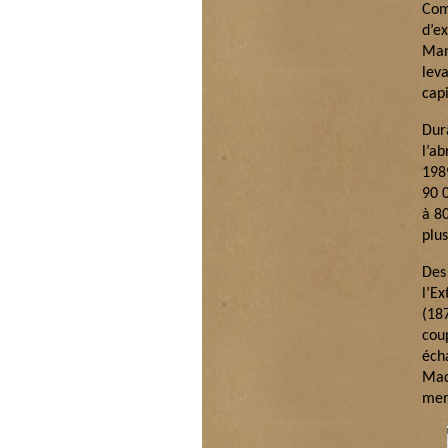
Com
d’e
Man
lev
cap
Dur
l’a
198
90 
à 80
plus
Des
l’E
(18
cou
éch
Mac
mem