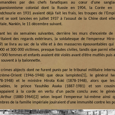
mandées par des chefs fanatiques au cœur d’une sanglan
xpansionnisme colonial dont la Russie en 1904, la Corée en 
dchourie en 1931 avaient déjà fait les frais, les troupes de l’Empi
ant se sont lancées en juillet 1937 à l’assaut de la Chine dont elle
itale, Nankin, le 11 décembre suivant.
ant les six semaines suivantes, derrière les murs d’enceinte de l
britaient des regards extérieurs, la soldatesque de l’empereur Hiro
9) se livra au sac de la ville et à des massacres épouvantables qui 
000 et 300 000 victimes, presque toutes civiles, tandis que parmi ell
 000 femmes et enfants avaient été violés avant d’être mutilés puis a
 souvent à la baïonnette.
 crimes abjects dont ne furent punis par le tribunal militaire intern
xtrême-Orient (1946-1948) que deux lampistes
[1]
, le général I
78-1948) et le ministre Hirota Koki (1878-1948), alors que les
pables, le prince Yasuhiko Asaka (1887-1981) et son cousin 
appaient à la corde en vertu d’un pacte conclu avec le géné
Arthur (1880-1964)
[2]
selon lequel l’empereur lui-même ainsi q
bres de la famille impériale jouiraient d’une immunité contre les po