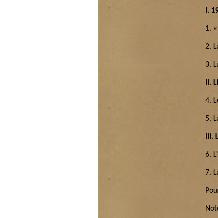
I. 1
1. «
2. 
3. L
II.
4. 
5. L
III
6. L
7. 
Pou
Not