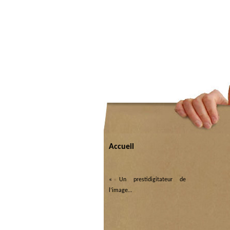
Accueil
«
Un prestidigitateur de
l’image…