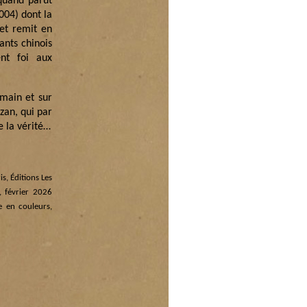
 quand parut
004) dont la
 et remit en
ants chinois
nt foi aux
main et sur
zan, qui par
e la vérité…
s, Éditions Les
n, février 2026
 en couleurs,