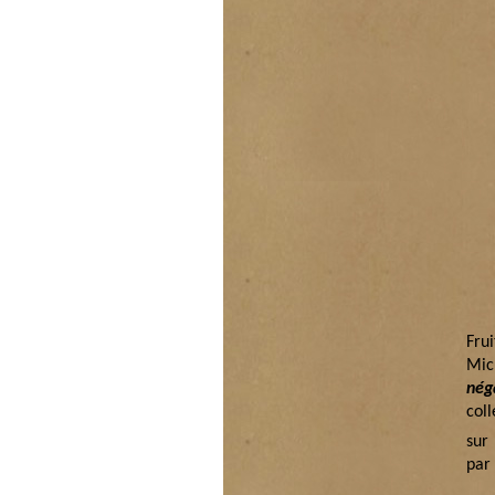
Fru
Mic
nég
col
sur
par