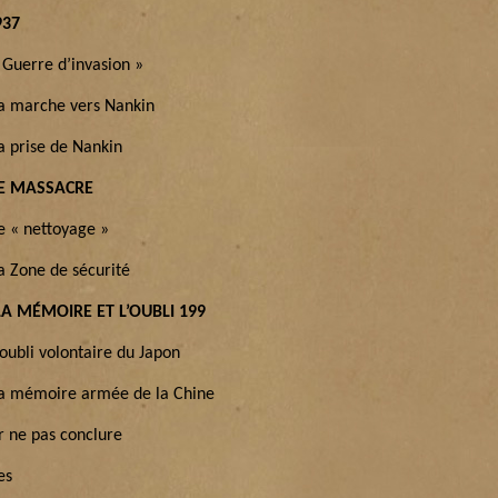
937
 Guerre d’invasion »
La marche vers Nankin
a prise de Nankin
 LE MASSACRE
Le « nettoyage »
a Zone de sécurité
. LA MÉMOIRE ET L’OUBLI 199
’oubli volontaire du Japon
La mémoire armée de la Chine
r ne pas conclure
es