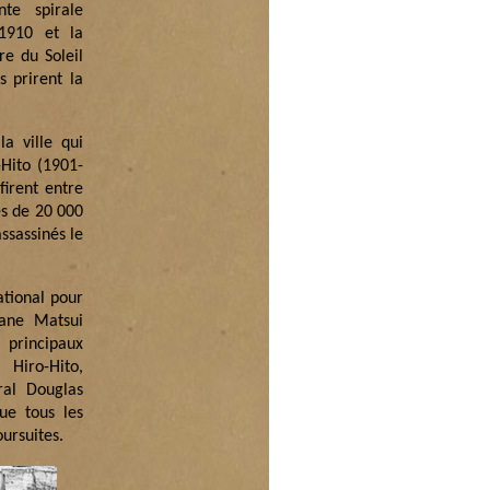
te spirale
1910 et la
re du Soleil
s prirent la
a ville qui
-Hito (1901-
firent entre
es de 20 000
ssassinés le
ational pour
wane Matsui
 principaux
Hiro-Hito,
ral Douglas
ue tous les
ursuites.