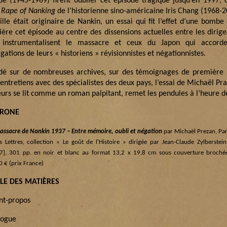
ide (1945-1989) firent oublier cet épisode tragique jusqu’en 1997,
 Rape of Nanking
de l’historienne sino-américaine Iris Chang (1968-2
ille était originaire de Nankin, un essai qui fit l’effet d’une bombe
ière cet épisode au centre des dissensions actuelles entre les dirige
 instrumentalisent le massacre et ceux du Japon qui accorde
gations de leurs « historiens » révisionnistes et négationnistes.
dé sur de nombreuses archives, sur des témoignages de première 
entretiens avec des spécialistes des deux pays, l’essai de Michaël Pra
leurs se lit comme un roman palpitant, remet les pendules à l’heure d
TRONE
assacre de Nankin 1937 – Entre mémoire, oubli et négation
par Michaël Prezan, Pari
es Lettres, collection « Le goût de l’Histoire » dirigée par Jean-Claude Zylberstei
7], 301 pp. en noir et blanc au format 13,2 x 19,8 cm sous couverture brochée
0 € (prix France)
LE DES MATIÈRES
nt-propos
logue