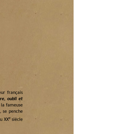
eur français
e, oubli et
s la fameuse
n, se penche
e
au XX
siècle