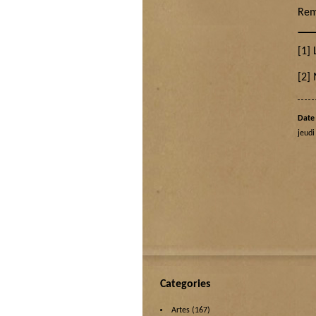
Rem
[1]
L
[2]
M
Date 
jeudi
Categories
Artes
(167)