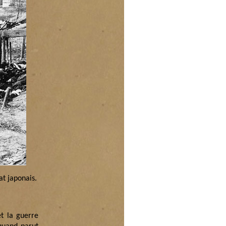
at japonais.
t la guerre