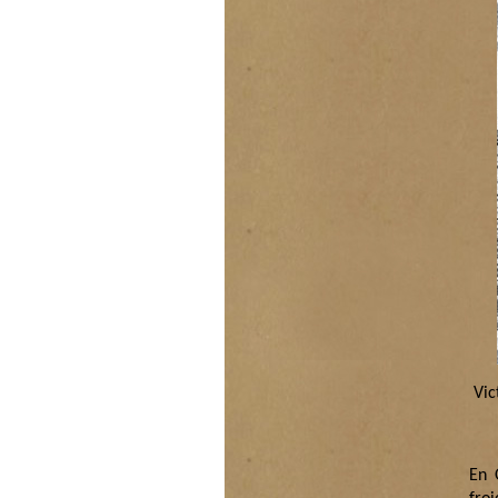
Vic
En 