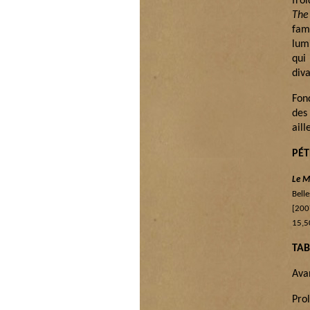
fro
The
fam
lum
qui
diva
Fon
des 
ail
PÉ
Le M
Bell
[200
15,5
TAB
Ava
Pro