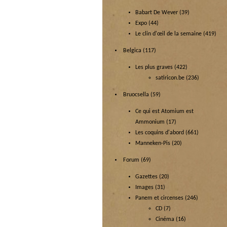
Babart De Wever
(39)
Expo
(44)
Le clin d'œil de la semaine
(419)
Belgica
(117)
Les plus graves
(422)
satiricon.be
(236)
Bruocsella
(59)
Ce qui est Atomium est
Ammonium
(17)
Les coquins d'abord
(661)
Manneken-Pis
(20)
Forum
(69)
Gazettes
(20)
Images
(31)
Panem et circenses
(246)
CD
(7)
Cinéma
(16)