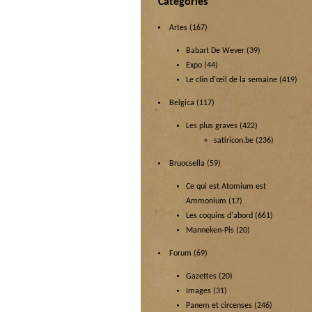
Categories
Artes
(167)
Babart De Wever
(39)
Expo
(44)
Le clin d'œil de la semaine
(419)
Belgica
(117)
Les plus graves
(422)
satiricon.be
(236)
Bruocsella
(59)
Ce qui est Atomium est
Ammonium
(17)
Les coquins d'abord
(661)
Manneken-Pis
(20)
Forum
(69)
Gazettes
(20)
Images
(31)
Panem et circenses
(246)