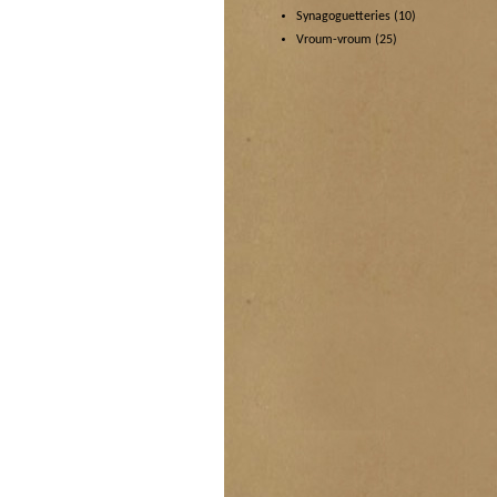
Synagoguetteries
(10)
Vroum-vroum
(25)