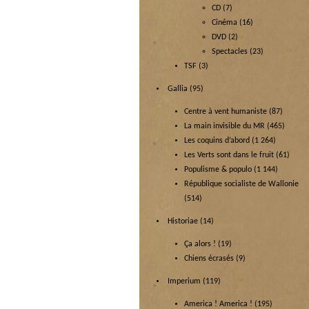
CD
(7)
Cinéma
(16)
DVD
(2)
Spectacles
(23)
TSF
(3)
Gallia
(95)
Centre à vent humaniste
(87)
La main invisible du MR
(465)
Les coquins d’abord
(1 264)
Les Verts sont dans le fruit
(61)
Populisme & populo
(1 144)
République socialiste de Wallonie
(514)
Historiae
(14)
Ça alors !
(19)
Chiens écrasés
(9)
Imperium
(119)
America ! America !
(195)