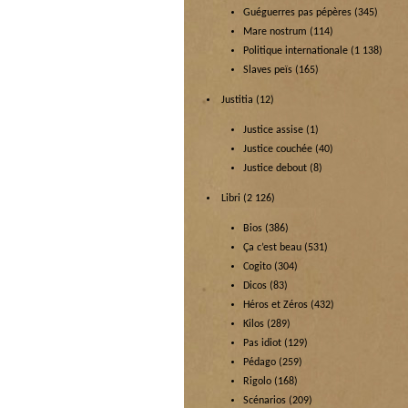
Guéguerres pas pépères
(345)
Mare nostrum
(114)
Politique internationale
(1 138)
Slaves peïs
(165)
Justitia
(12)
Justice assise
(1)
Justice couchée
(40)
Justice debout
(8)
Libri
(2 126)
Bios
(386)
Ça c’est beau
(531)
Cogito
(304)
Dicos
(83)
Héros et Zéros
(432)
Kilos
(289)
Pas idiot
(129)
Pédago
(259)
Rigolo
(168)
Scénarios
(209)