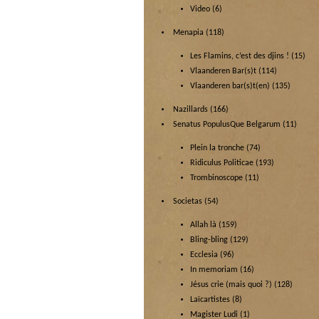
Video
(6)
Menapia
(118)
Les Flamins, c’est des djins !
(15)
Vlaanderen Bar(s)t
(114)
Vlaanderen bar(s)t(en)
(135)
Nazillards
(166)
Senatus PopulusQue Belgarum
(11)
Plein la tronche
(74)
Ridiculus Politicae
(193)
Trombinoscope
(11)
Societas
(54)
Allah là
(159)
Bling-bling
(129)
Ecclesia
(96)
In memoriam
(16)
Jésus crie (mais quoi ?)
(128)
Laïcartistes
(8)
Magister Ludi
(1)