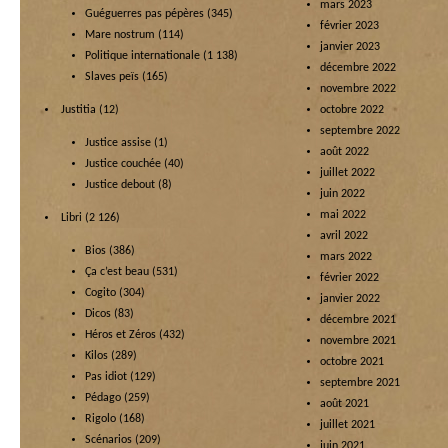
mars 2023
Guéguerres pas pépères
(345)
février 2023
Mare nostrum
(114)
janvier 2023
Politique internationale
(1 138)
décembre 2022
Slaves peïs
(165)
novembre 2022
Justitia
(12)
octobre 2022
septembre 2022
Justice assise
(1)
août 2022
Justice couchée
(40)
juillet 2022
Justice debout
(8)
juin 2022
mai 2022
Libri
(2 126)
avril 2022
Bios
(386)
mars 2022
Ça c’est beau
(531)
février 2022
Cogito
(304)
janvier 2022
Dicos
(83)
décembre 2021
Héros et Zéros
(432)
novembre 2021
Kilos
(289)
octobre 2021
Pas idiot
(129)
septembre 2021
Pédago
(259)
août 2021
Rigolo
(168)
juillet 2021
Scénarios
(209)
juin 2021