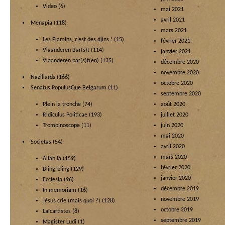
Video
(6)
mai 2021
avril 2021
Menapia
(118)
mars 2021
Les Flamins, c’est des djins !
(15)
février 2021
Vlaanderen Bar(s)t
(114)
janvier 2021
Vlaanderen bar(s)t(en)
(135)
décembre 2020
novembre 2020
Nazillards
(166)
octobre 2020
Senatus PopulusQue Belgarum
(11)
septembre 2020
Plein la tronche
(74)
août 2020
Ridiculus Politicae
(193)
juillet 2020
Trombinoscope
(11)
juin 2020
mai 2020
Societas
(54)
avril 2020
mars 2020
Allah là
(159)
février 2020
Bling-bling
(129)
janvier 2020
Ecclesia
(96)
décembre 2019
In memoriam
(16)
novembre 2019
Jésus crie (mais quoi ?)
(128)
octobre 2019
Laïcartistes
(8)
septembre 2019
Magister Ludi
(1)