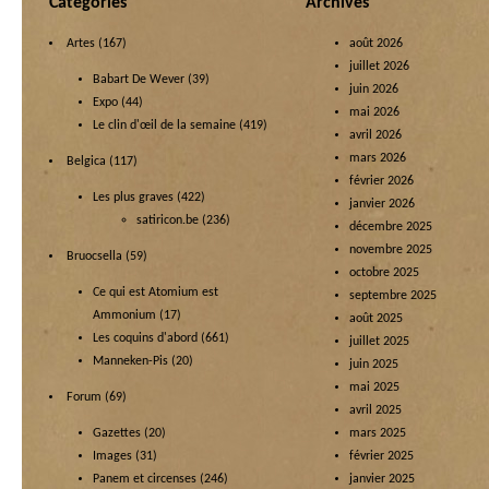
Categories
Archives
Artes
(167)
août 2026
juillet 2026
Babart De Wever
(39)
juin 2026
Expo
(44)
mai 2026
Le clin d'œil de la semaine
(419)
avril 2026
mars 2026
Belgica
(117)
février 2026
Les plus graves
(422)
janvier 2026
satiricon.be
(236)
décembre 2025
novembre 2025
Bruocsella
(59)
octobre 2025
Ce qui est Atomium est
septembre 2025
Ammonium
(17)
août 2025
Les coquins d'abord
(661)
juillet 2025
Manneken-Pis
(20)
juin 2025
mai 2025
Forum
(69)
avril 2025
Gazettes
(20)
mars 2025
Images
(31)
février 2025
Panem et circenses
(246)
janvier 2025