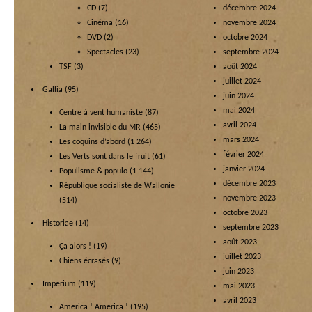
CD
(7)
décembre 2024
Cinéma
(16)
novembre 2024
DVD
(2)
octobre 2024
Spectacles
(23)
septembre 2024
TSF
(3)
août 2024
juillet 2024
Gallia
(95)
juin 2024
mai 2024
Centre à vent humaniste
(87)
avril 2024
La main invisible du MR
(465)
mars 2024
Les coquins d’abord
(1 264)
février 2024
Les Verts sont dans le fruit
(61)
janvier 2024
Populisme & populo
(1 144)
décembre 2023
République socialiste de Wallonie
novembre 2023
(514)
octobre 2023
Historiae
(14)
septembre 2023
août 2023
Ça alors !
(19)
juillet 2023
Chiens écrasés
(9)
juin 2023
Imperium
(119)
mai 2023
avril 2023
America ! America !
(195)