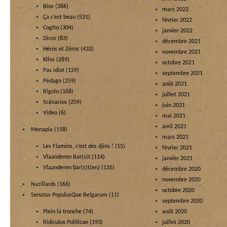
Bios
(386)
mars 2022
Ça c’est beau
(531)
février 2022
Cogito
(304)
janvier 2022
Dicos
(83)
décembre 2021
Héros et Zéros
(432)
novembre 2021
Kilos
(289)
octobre 2021
Pas idiot
(129)
septembre 2021
Pédago
(259)
août 2021
Rigolo
(168)
juillet 2021
Scénarios
(209)
juin 2021
Video
(6)
mai 2021
avril 2021
Menapia
(118)
mars 2021
Les Flamins, c’est des djins !
(15)
février 2021
Vlaanderen Bar(s)t
(114)
janvier 2021
Vlaanderen bar(s)t(en)
(135)
décembre 2020
novembre 2020
Nazillards
(166)
octobre 2020
Senatus PopulusQue Belgarum
(11)
septembre 2020
Plein la tronche
(74)
août 2020
Ridiculus Politicae
(193)
juillet 2020