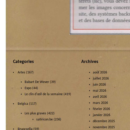
Categories
Archives
Artes
(167)
août 2026
juillet 2026
Babart De Wever
(39)
juin 2026
Expo
(44)
mai 2026
Le clin d'œil de la semaine
(419)
avril 2026
mars 2026
Belgica
(117)
février 2026
Les plus graves
(422)
janvier 2026
satiricon.be
(236)
décembre 2025
novembre 2025
Bruocsella
(59)