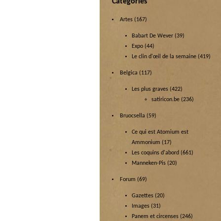
Categories
Artes
(167)
Babart De Wever
(39)
Expo
(44)
Le clin d'œil de la semaine
(419)
Belgica
(117)
Les plus graves
(422)
satiricon.be
(236)
Bruocsella
(59)
Ce qui est Atomium est
Ammonium
(17)
Les coquins d'abord
(661)
Manneken-Pis
(20)
Forum
(69)
Gazettes
(20)
Images
(31)
Panem et circenses
(246)