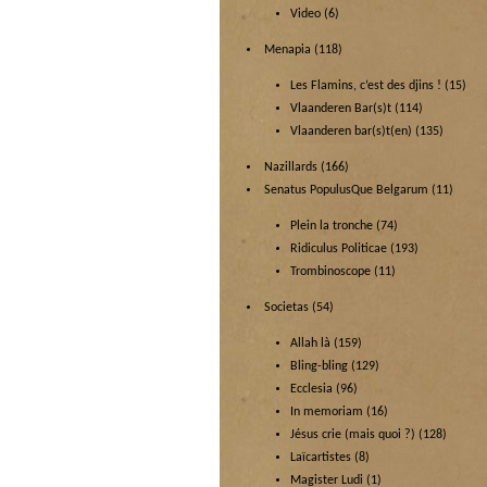
Video
(6)
Menapia
(118)
Les Flamins, c’est des djins !
(15)
Vlaanderen Bar(s)t
(114)
Vlaanderen bar(s)t(en)
(135)
Nazillards
(166)
Senatus PopulusQue Belgarum
(11)
Plein la tronche
(74)
Ridiculus Politicae
(193)
Trombinoscope
(11)
Societas
(54)
Allah là
(159)
Bling-bling
(129)
Ecclesia
(96)
In memoriam
(16)
Jésus crie (mais quoi ?)
(128)
Laïcartistes
(8)
Magister Ludi
(1)