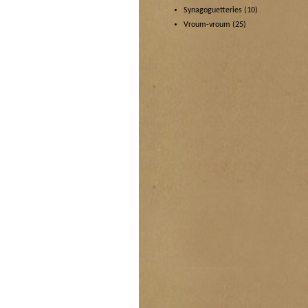
Synagoguetteries
(10)
Vroum-vroum
(25)