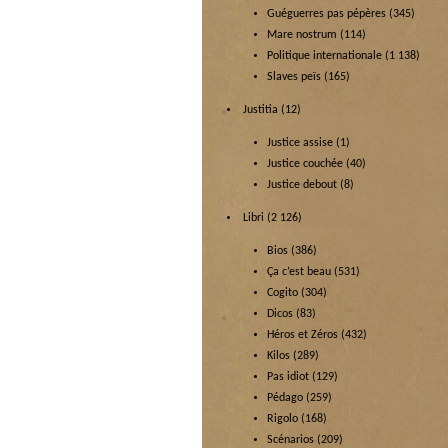
Guéguerres pas pépères
(345)
Mare nostrum
(114)
Politique internationale
(1 138)
Slaves peïs
(165)
Justitia
(12)
Justice assise
(1)
Justice couchée
(40)
Justice debout
(8)
Libri
(2 126)
Bios
(386)
Ça c’est beau
(531)
Cogito
(304)
Dicos
(83)
Héros et Zéros
(432)
Kilos
(289)
Pas idiot
(129)
Pédago
(259)
Rigolo
(168)
Scénarios
(209)