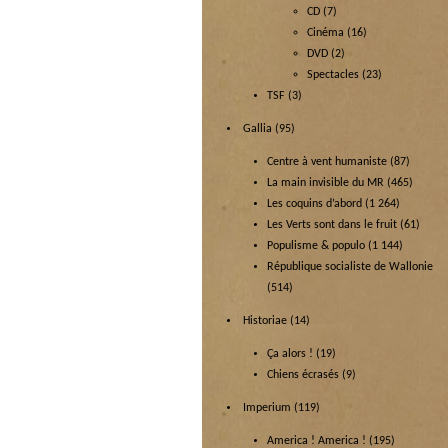
CD
(7)
Cinéma
(16)
DVD
(2)
Spectacles
(23)
TSF
(3)
Gallia
(95)
Centre à vent humaniste
(87)
La main invisible du MR
(465)
Les coquins d’abord
(1 264)
Les Verts sont dans le fruit
(61)
Populisme & populo
(1 144)
République socialiste de Wallonie
(514)
Historiae
(14)
Ça alors !
(19)
Chiens écrasés
(9)
Imperium
(119)
America ! America !
(195)