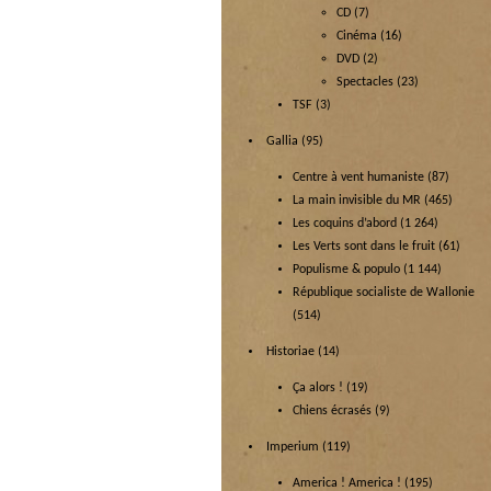
CD
(7)
Cinéma
(16)
DVD
(2)
Spectacles
(23)
TSF
(3)
Gallia
(95)
Centre à vent humaniste
(87)
La main invisible du MR
(465)
Les coquins d’abord
(1 264)
Les Verts sont dans le fruit
(61)
Populisme & populo
(1 144)
République socialiste de Wallonie
(514)
Historiae
(14)
Ça alors !
(19)
Chiens écrasés
(9)
Imperium
(119)
America ! America !
(195)