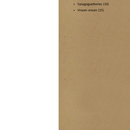
Synagoguetteries
(10)
Vroum-vroum
(25)