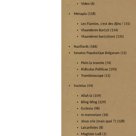
Video
(6)
Menapia
(118)
Les Flamins, c’est des djins !
(15)
Vlaanderen Bar(s)t
(114)
Vlaanderen bar(s)t(en)
(135)
Nazillards
(166)
Senatus PopulusQue Belgarum
(11)
Plein la tronche
(74)
Ridiculus Politicae
(193)
Trombinoscope
(11)
Societas
(54)
Allah là
(159)
Bling-bling
(129)
Ecclesia
(96)
In memoriam
(16)
Jésus crie (mais quoi ?)
(128)
Laïcartistes
(8)
Magister Ludi
(1)