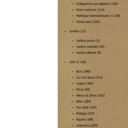
Guéguerres pas pépères
(345)
Mare nostrum
(114)
Politique internationale
(1 138)
Slaves peïs
(165)
Justitia
(12)
Justice assise
(1)
Justice couchée
(40)
Justice debout
(8)
Libri
(2 126)
Bios
(386)
Ça c’est beau
(531)
Cogito
(304)
Dicos
(83)
Héros et Zéros
(432)
Kilos
(289)
Pas idiot
(129)
Pédago
(259)
Rigolo
(168)
Scénarios
(209)