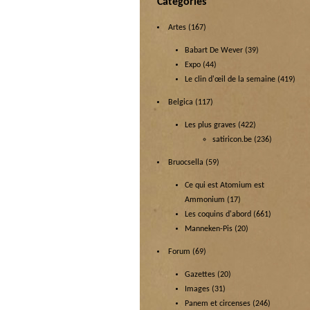
Categories
Artes
(167)
Babart De Wever
(39)
Expo
(44)
Le clin d'œil de la semaine
(419)
Belgica
(117)
Les plus graves
(422)
satiricon.be
(236)
Bruocsella
(59)
Ce qui est Atomium est
Ammonium
(17)
Les coquins d'abord
(661)
Manneken-Pis
(20)
Forum
(69)
Gazettes
(20)
Images
(31)
Panem et circenses
(246)