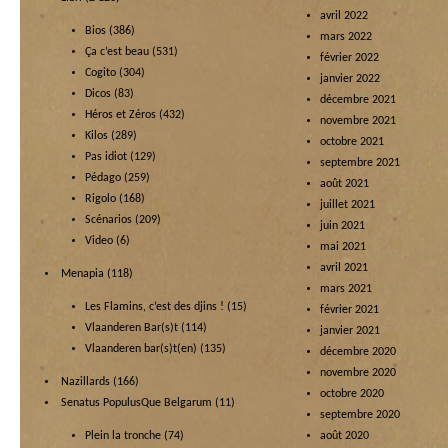
avril 2022
Bios
(386)
mars 2022
Ça c’est beau
(531)
février 2022
Cogito
(304)
janvier 2022
Dicos
(83)
décembre 2021
Héros et Zéros
(432)
novembre 2021
Kilos
(289)
octobre 2021
Pas idiot
(129)
septembre 2021
Pédago
(259)
août 2021
Rigolo
(168)
juillet 2021
Scénarios
(209)
juin 2021
Video
(6)
mai 2021
avril 2021
Menapia
(118)
mars 2021
Les Flamins, c’est des djins !
(15)
février 2021
Vlaanderen Bar(s)t
(114)
janvier 2021
Vlaanderen bar(s)t(en)
(135)
décembre 2020
novembre 2020
Nazillards
(166)
octobre 2020
Senatus PopulusQue Belgarum
(11)
septembre 2020
Plein la tronche
(74)
août 2020