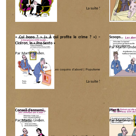
& populo
& populo
La suite !
« Cui bono ? » (« À qui profite le crime ? ») –
Scoops…
Cicéron, in « Pro Sexto »
Par Martin Linde
Par Martin Linden.
Catégorie :
Catégorie :
Centre à vent hum
Centre à vent humaniste
|
Les coquins d’abord
|
Populisme
& populo
La suite !
Conseil d’ennemi…
Plan B…
Par Martin Linden.
Par Martin Linde
Catégorie :
Catégorie :