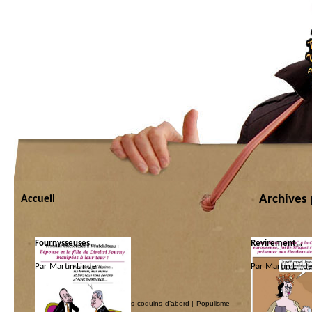
Archives 
Accueil
Fournysseuses…
Revirement…
Par Martin Linden.
Par Martin Lind
Catégorie :
Catégorie :
Centre à vent humaniste
|
Les coquins d’abord
|
Populisme
Centre à vent hum