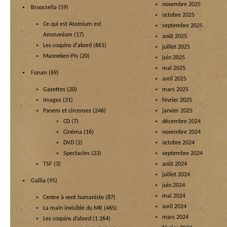
novembre 2025
Bruocsella
(59)
octobre 2025
Ce qui est Atomium est
septembre 2025
Ammonium
(17)
août 2025
Les coquins d'abord
(661)
juillet 2025
Manneken-Pis
(20)
juin 2025
mai 2025
Forum
(69)
avril 2025
Gazettes
(20)
mars 2025
Images
(31)
février 2025
Panem et circenses
(246)
janvier 2025
CD
(7)
décembre 2024
Cinéma
(16)
novembre 2024
DVD
(2)
octobre 2024
Spectacles
(23)
septembre 2024
TSF
(3)
août 2024
juillet 2024
Gallia
(95)
juin 2024
mai 2024
Centre à vent humaniste
(87)
avril 2024
La main invisible du MR
(465)
mars 2024
Les coquins d’abord
(1 264)