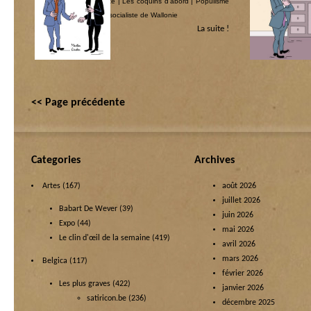
Centre à vent humaniste
|
Les coquins d’abord
|
Populisme
Centre à vent hum
& populo
|
République socialiste de Wallonie
& populo
La suite !
<< Page précédente
Categories
Archives
Artes
(167)
août 2026
juillet 2026
Babart De Wever
(39)
juin 2026
Expo
(44)
mai 2026
Le clin d'œil de la semaine
(419)
avril 2026
mars 2026
Belgica
(117)
février 2026
Les plus graves
(422)
janvier 2026
satiricon.be
(236)
décembre 2025