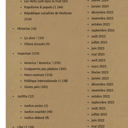
février 2024
Les Verts sont dans le fruit
(61)
janvier 2024
Populisme & populo
(1 144)
décembre 2023
République socialiste de Wallonie
novembre 2023
(514)
octobre 2023
Historiae
(14)
septembre 2023
août 2023
Ça alors !
(19)
juillet 2023
Chiens écrasés
(9)
juin 2023
Imperium
(119)
mai 2023
avril 2023
America ! America !
(195)
mars 2023
Guéguerres pas pépères
(345)
février 2023
Mare nostrum
(114)
janvier 2023
Politique internationale
(1 138)
décembre 2022
Slaves peïs
(165)
novembre 2022
Justitia
(12)
octobre 2022
septembre 2022
Justice assise
(1)
août 2022
Justice couchée
(40)
juillet 2022
Justice debout
(8)
juin 2022
mai 2022
Libri
(2 126)