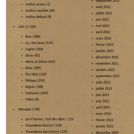
septembre 2022
Justice assise
(1)
août 2022
Justice couchée
(40)
juillet 2022
Justice debout
(8)
juin 2022
mai 2022
Libri
(2 126)
avril 2022
Bios
(386)
mars 2022
Ça c’est beau
(531)
février 2022
Cogito
(304)
janvier 2022
Dicos
(83)
décembre 2021
Héros et Zéros
(432)
novembre 2021
Kilos
(289)
octobre 2021
Pas idiot
(129)
septembre 2021
Pédago
(259)
août 2021
Rigolo
(168)
juillet 2021
Scénarios
(209)
juin 2021
Video
(6)
mai 2021
avril 2021
Menapia
(118)
mars 2021
Les Flamins, c’est des djins !
(15)
février 2021
Vlaanderen Bar(s)t
(114)
janvier 2021
Vlaanderen bar(s)t(en)
(135)
décembre 2020