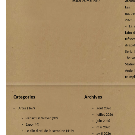
mardi 24 mai 2016
Atomi
Les
quatre
2025…
« La s
faim d
tréso
dilapi
Serial 
The Vo
Statio
Ande
trump
Categories
Archives
Artes
(167)
août 2026
juillet 2026
Babart De Wever
(39)
juin 2026
Expo
(44)
mai 2026
Le clin d'œil de la semaine
(419)
avril 2026