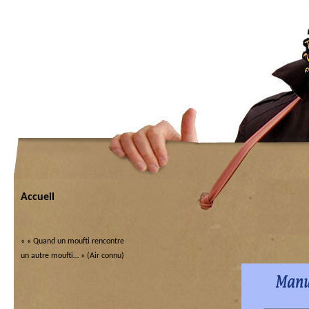
Accueil
«
« Quand un moufti rencontre
un autre moufti… » (Air connu)