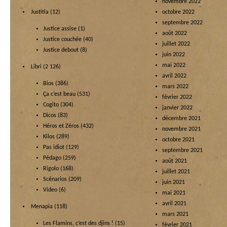
novembre 2022
Justitia
(12)
octobre 2022
septembre 2022
Justice assise
(1)
août 2022
Justice couchée
(40)
juillet 2022
Justice debout
(8)
juin 2022
mai 2022
Libri
(2 126)
avril 2022
Bios
(386)
mars 2022
Ça c’est beau
(531)
février 2022
Cogito
(304)
janvier 2022
Dicos
(83)
décembre 2021
Héros et Zéros
(432)
novembre 2021
Kilos
(289)
octobre 2021
Pas idiot
(129)
septembre 2021
Pédago
(259)
août 2021
Rigolo
(168)
juillet 2021
Scénarios
(209)
juin 2021
Video
(6)
mai 2021
avril 2021
Menapia
(118)
mars 2021
Les Flamins, c’est des djins !
(15)
février 2021