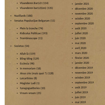
Vlaanderen Bar(s)t
(114)
janvier 2021
Vlaanderen bar(s)t(en)
(135)
décembre 2020
novembre 2020
Nazillards
(166)
octobre 2020
Senatus PopulusQue Belgarum
(11)
septembre 2020
Plein la tronche
(74)
août 2020
Ridiculus Politicae
(193)
juillet 2020
Trombinoscope
(11)
juin 2020
mai 2020
Societas
(54)
avril 2020
mars 2020
Allah là
(159)
février 2020
Bling-bling
(129)
janvier 2020
Ecclesia
(96)
décembre 2019
In memoriam
(16)
novembre 2019
Jésus crie (mais quoi ?)
(128)
octobre 2019
Laïcartistes
(8)
septembre 2019
Magister Ludi
(1)
août 2019
Synagoguetteries
(10)
juillet 2019
Vroum-vroum
(25)
juin 2019
mai 2019