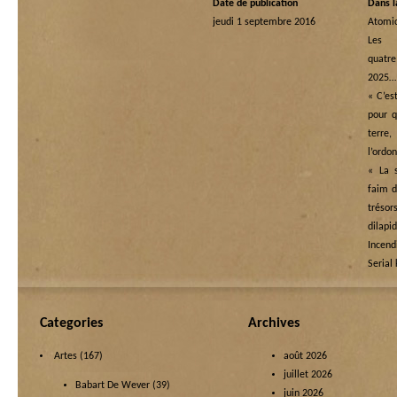
Date de publication
Dans l
jeudi 1 septembre 2016
Atomi
Les
quatre
2025…
« C’est
pour q
terr
l’ordo
« La s
faim d
tréso
dilapi
Incend
Serial 
Categories
Archives
Artes
(167)
août 2026
juillet 2026
Babart De Wever
(39)
juin 2026