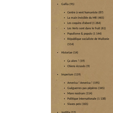
Gallia
(95)
Centre à vent humaniste
(87)
La main invisible du MR
(465)
Les coquins d’abord
(1 264)
Les Verts sont dans le fruit
(61)
Populisme & populo
(1 144)
République socialiste de Wallonie
(514)
Historiae
(14)
Ça alors !
(19)
Chiens écrasés
(9)
Imperium
(119)
America ! America !
(195)
Guéguerres pas pépères
(345)
Mare nostrum
(114)
Politique internationale
(1 138)
Slaves peïs
(165)
Justitia
(12)