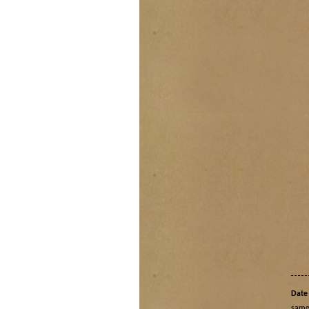
Date 
same