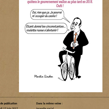
de publication
Dans la même veine :
di 17 juin 2017
Incendie social…