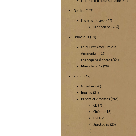
Le clin d'œil de la semaine
(419)
Belgica
(117)
Les plus graves
(422)
satiricon.be
(236)
Bruocsella
(59)
Ce qui est Atomium est
Ammonium
(17)
Les coquins d'abord
(661)
Manneken-Pis
(20)
Forum
(69)
Gazettes
(20)
Images
(31)
Panem et circenses
(246)
CD
(7)
Cinéma
(16)
DVD
(2)
Spectacles
(23)
TSF
(3)