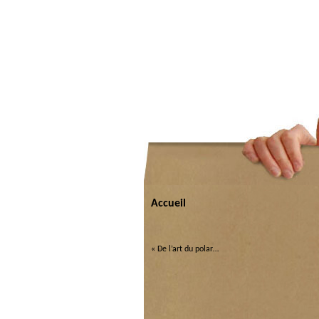
Accueil
«
De l’art du polar…