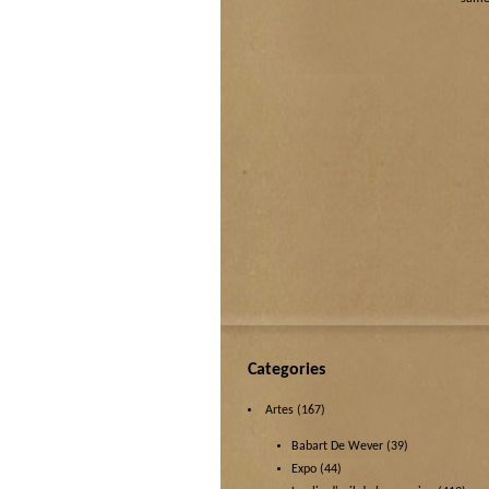
Categories
Artes
(167)
Babart De Wever
(39)
Expo
(44)