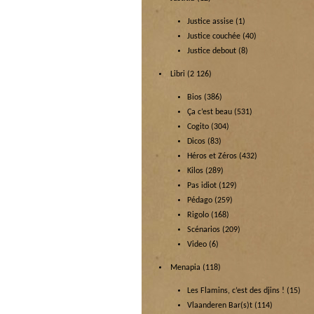
Justice assise
(1)
Justice couchée
(40)
Justice debout
(8)
Libri
(2 126)
Bios
(386)
Ça c’est beau
(531)
Cogito
(304)
Dicos
(83)
Héros et Zéros
(432)
Kilos
(289)
Pas idiot
(129)
Pédago
(259)
Rigolo
(168)
Scénarios
(209)
Video
(6)
Menapia
(118)
Les Flamins, c’est des djins !
(15)
Vlaanderen Bar(s)t
(114)