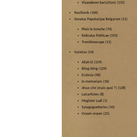
Vlaanderen bar(s)t(en)
(135)
Nazillards
(166)
Senatus PopulusQue Belgarum
(11)
Plein la tronche
(74)
Ridiculus Politicae
(193)
Trombinoscope
(11)
Societas
(54)
Allah là
(159)
Bling-bling
(129)
Ecclesia
(96)
In memoriam
(16)
Jésus crie (mais quoi ?)
(128)
Laïcartistes
(8)
Magister Ludi
(1)
Synagoguetteries
(10)
Vroum-vroum
(25)