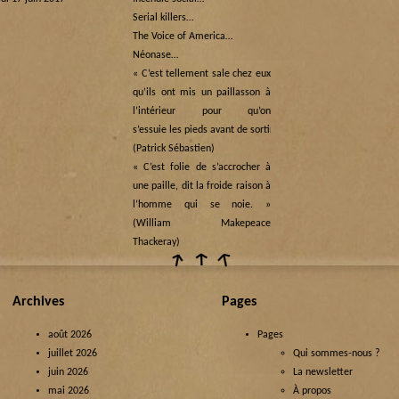
Serial killers…
The Voice of America…
Néonase…
« C’est tellement sale chez eux
qu’ils ont mis un paillasson à
l’intérieur pour qu’on
s’essuie les pieds avant de sortir… »
(Patrick Sébastien)
« C’est folie de s’accrocher à
une paille, dit la froide raison à
l’homme qui se noie. »
(William Makepeace
Thackeray)
Archives
Pages
août 2026
Pages
juillet 2026
Qui sommes-nous ?
juin 2026
La newsletter
mai 2026
À propos