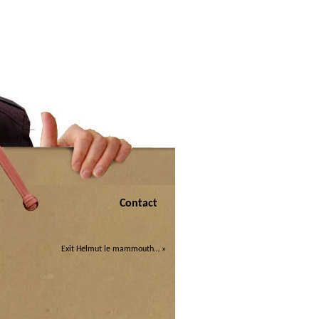
Contact
Exit Helmut le mammouth…
»