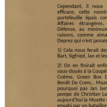
Cependant, il nous 
efficace, cette nomi
portefeuille épais c
Affaires étrangère
Défense, au minimu
raisons, comme aimai
Deprez qui n’est jamais
1) Cela nous ferait de
Bart, Sigfried, Jan et l
2) On en finirait enf
sous-doués à la Coopér
Coëme, Green Box De
Benêt De Crem… Mazett
pourquoi pas Jan Jam
pompe
de Christian La
aujourd’hui la Muett
envahi par un bataillo