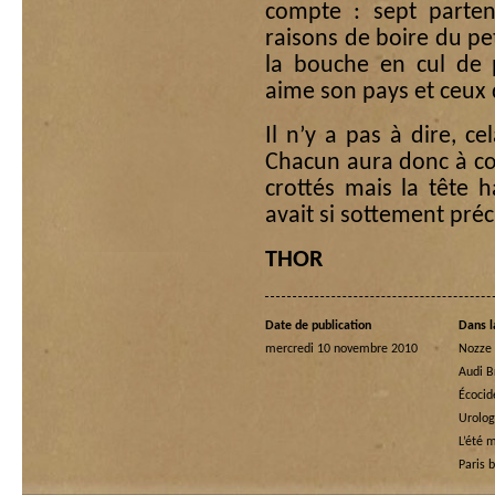
compte : sept parten
raisons de boire du pet
la bouche en cul de p
aime son pays et ceux 
Il n’y a pas à dire, ce
Chacun aura donc à cœ
crottés mais la tête 
avait si sottement préc
THOR
Date de publication
Dans l
mercredi 10 novembre 2010
Nozze 
Audi B
Écoci
Urolog
L’été 
Paris b