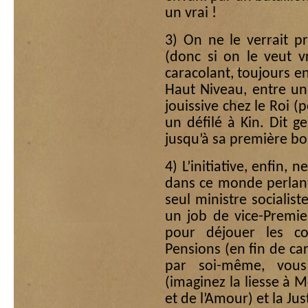
un vrai !
3) On ne le verrait pr
(donc si on le veut 
caracolant, toujours e
Haut Niveau, entre un 
jouissive chez le Roi (
un défilé à Kin. Dit g
jusqu’à sa première b
4) L’initiative, enfin,
dans ce monde perlant d
seul ministre socialis
un job de vice-Premier
pour déjouer les com
Pensions (en fin de car
par soi-même, vous
(imaginez la liesse à M
et de l’Amour) et la Jus