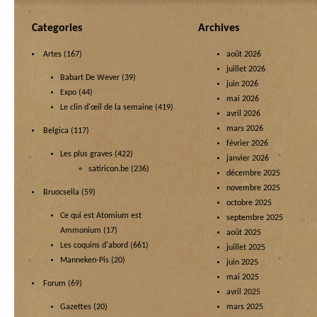
Categories
Archives
Artes
(167)
août 2026
juillet 2026
Babart De Wever
(39)
juin 2026
Expo
(44)
mai 2026
Le clin d'œil de la semaine
(419)
avril 2026
mars 2026
Belgica
(117)
février 2026
Les plus graves
(422)
janvier 2026
satiricon.be
(236)
décembre 2025
novembre 2025
Bruocsella
(59)
octobre 2025
Ce qui est Atomium est
septembre 2025
Ammonium
(17)
août 2025
Les coquins d'abord
(661)
juillet 2025
Manneken-Pis
(20)
juin 2025
mai 2025
Forum
(69)
avril 2025
Gazettes
(20)
mars 2025