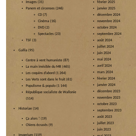
Images
(31)
février 2025
Panem et circenses
(246)
janvier 2025
CD
(7)
décembre 2024
Cinéma
(16)
novembre 2024
DVD
(2)
octobre 2024
Spectacles
(23)
septembre 2024
TSF
(3)
août 2024
juillet 2024
Gallia
(95)
juin 2024
mai 2024
Centre à vent humaniste
(87)
avril 2024
La main invisible du MR
(465)
mars 2024
Les coquins d’abord
(1 264)
février 2024
Les Verts sont dans le fruit
(61)
janvier 2024
Populisme & populo
(1 144)
décembre 2023
République socialiste de Wallonie
novembre 2023
(514)
octobre 2023
Historiae
(14)
septembre 2023
août 2023
Ça alors !
(19)
juillet 2023
Chiens écrasés
(9)
juin 2023
Imperium
(119)