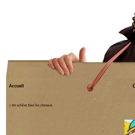
Q
Accueil
«
On achève bien les chevaux