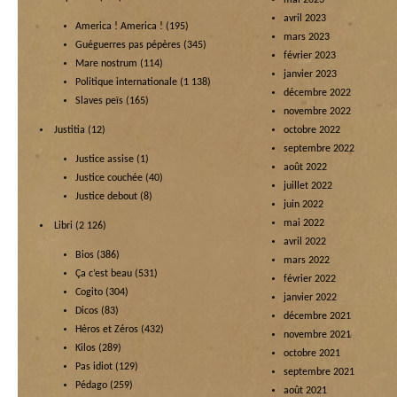
mai 2023
avril 2023
America ! America !
(195)
mars 2023
Guéguerres pas pépères
(345)
février 2023
Mare nostrum
(114)
janvier 2023
Politique internationale
(1 138)
décembre 2022
Slaves peïs
(165)
novembre 2022
Justitia
(12)
octobre 2022
septembre 2022
Justice assise
(1)
août 2022
Justice couchée
(40)
juillet 2022
Justice debout
(8)
juin 2022
mai 2022
Libri
(2 126)
avril 2022
Bios
(386)
mars 2022
Ça c’est beau
(531)
février 2022
Cogito
(304)
janvier 2022
Dicos
(83)
décembre 2021
Héros et Zéros
(432)
novembre 2021
Kilos
(289)
octobre 2021
Pas idiot
(129)
septembre 2021
Pédago
(259)
août 2021