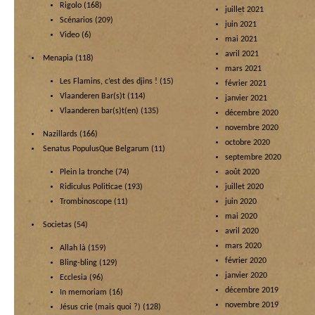
Rigolo
(168)
juillet 2021
Scénarios
(209)
juin 2021
Video
(6)
mai 2021
avril 2021
Menapia
(118)
mars 2021
Les Flamins, c’est des djins !
(15)
février 2021
Vlaanderen Bar(s)t
(114)
janvier 2021
Vlaanderen bar(s)t(en)
(135)
décembre 2020
novembre 2020
Nazillards
(166)
octobre 2020
Senatus PopulusQue Belgarum
(11)
septembre 2020
Plein la tronche
(74)
août 2020
Ridiculus Politicae
(193)
juillet 2020
Trombinoscope
(11)
juin 2020
mai 2020
Societas
(54)
avril 2020
mars 2020
Allah là
(159)
février 2020
Bling-bling
(129)
janvier 2020
Ecclesia
(96)
décembre 2019
In memoriam
(16)
novembre 2019
Jésus crie (mais quoi ?)
(128)