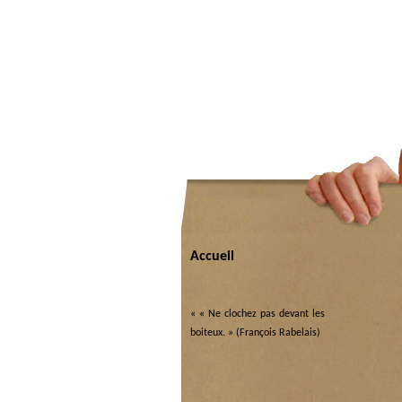
Accueil
«
« Ne clochez pas devant les
boiteux. » (François Rabelais)