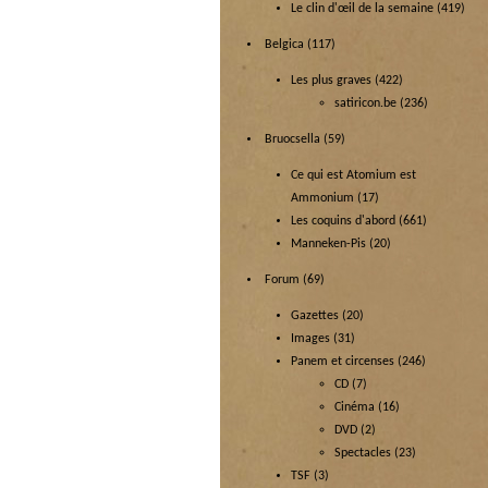
Le clin d'œil de la semaine
(419)
Belgica
(117)
Les plus graves
(422)
satiricon.be
(236)
Bruocsella
(59)
Ce qui est Atomium est
Ammonium
(17)
Les coquins d'abord
(661)
Manneken-Pis
(20)
Forum
(69)
Gazettes
(20)
Images
(31)
Panem et circenses
(246)
CD
(7)
Cinéma
(16)
DVD
(2)
Spectacles
(23)
TSF
(3)