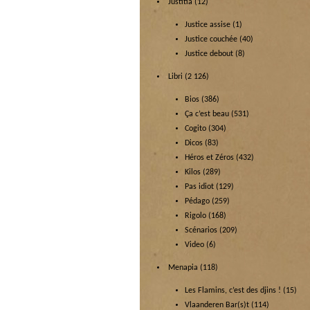
Justitia
(12)
Justice assise
(1)
Justice couchée
(40)
Justice debout
(8)
Libri
(2 126)
Bios
(386)
Ça c’est beau
(531)
Cogito
(304)
Dicos
(83)
Héros et Zéros
(432)
Kilos
(289)
Pas idiot
(129)
Pédago
(259)
Rigolo
(168)
Scénarios
(209)
Video
(6)
Menapia
(118)
Les Flamins, c’est des djins !
(15)
Vlaanderen Bar(s)t
(114)