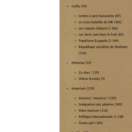
Gallia
(95)
Centre à vent humaniste
(87)
La main invisible du MR
(465)
Les coquins d’abord
(1 264)
Les Verts sont dans le fruit
(61)
Populisme & populo
(1 144)
République socialiste de Wallonie
(514)
Historiae
(14)
Ça alors !
(19)
Chiens écrasés
(9)
Imperium
(119)
America ! America !
(195)
Guéguerres pas pépères
(345)
Mare nostrum
(114)
Politique internationale
(1 138)
Slaves peïs
(165)