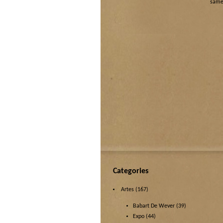
same
Categories
Artes
(167)
Babart De Wever
(39)
Expo
(44)