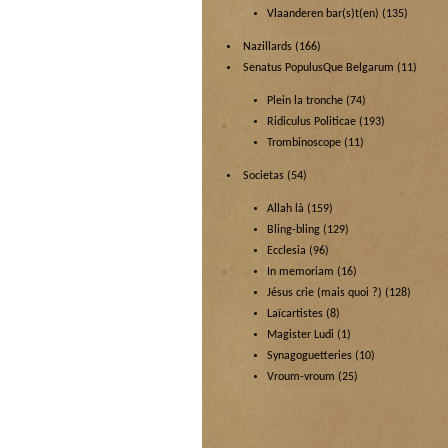
Vlaanderen bar(s)t(en)
(135)
Nazillards
(166)
Senatus PopulusQue Belgarum
(11)
Plein la tronche
(74)
Ridiculus Politicae
(193)
Trombinoscope
(11)
Societas
(54)
Allah là
(159)
Bling-bling
(129)
Ecclesia
(96)
In memoriam
(16)
Jésus crie (mais quoi ?)
(128)
Laïcartistes
(8)
Magister Ludi
(1)
Synagoguetteries
(10)
Vroum-vroum
(25)