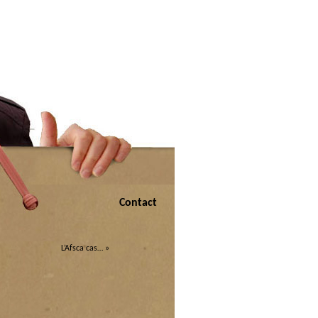
Contact
L’Afsca cas…
»