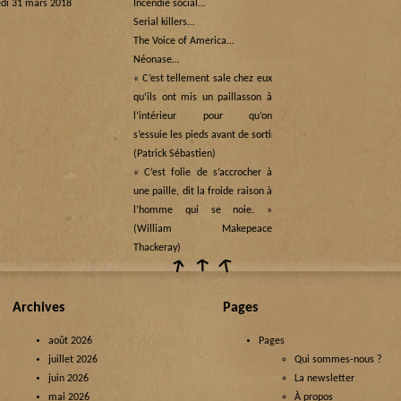
di 31 mars 2018
Incendie social…
Serial killers…
The Voice of America…
Néonase…
« C’est tellement sale chez eux
qu’ils ont mis un paillasson à
l’intérieur pour qu’on
s’essuie les pieds avant de sortir… »
(Patrick Sébastien)
« C’est folie de s’accrocher à
une paille, dit la froide raison à
l’homme qui se noie. »
(William Makepeace
Thackeray)
Archives
Pages
août 2026
Pages
juillet 2026
Qui sommes-nous ?
juin 2026
La newsletter
mai 2026
À propos