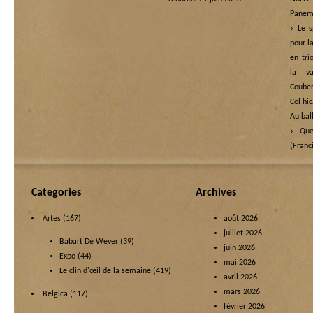
Panem 
« Le s
pour l
en tri
la va
Couber
Col hi
Au bal
« Quel
(Franc
Categories
Archives
Artes
(167)
août 2026
juillet 2026
Babart De Wever
(39)
juin 2026
Expo
(44)
mai 2026
Le clin d'œil de la semaine
(419)
avril 2026
mars 2026
Belgica
(117)
février 2026