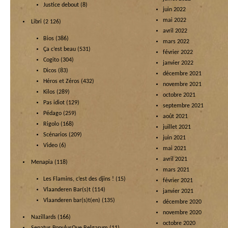
Justice debout
(8)
juin 2022
mai 2022
Libri
(2 126)
avril 2022
Bios
(386)
mars 2022
Ça c’est beau
(531)
février 2022
Cogito
(304)
janvier 2022
Dicos
(83)
décembre 2021
Héros et Zéros
(432)
novembre 2021
Kilos
(289)
octobre 2021
Pas idiot
(129)
septembre 2021
Pédago
(259)
août 2021
Rigolo
(168)
juillet 2021
Scénarios
(209)
juin 2021
Video
(6)
mai 2021
avril 2021
Menapia
(118)
mars 2021
Les Flamins, c’est des djins !
(15)
février 2021
Vlaanderen Bar(s)t
(114)
janvier 2021
Vlaanderen bar(s)t(en)
(135)
décembre 2020
novembre 2020
Nazillards
(166)
octobre 2020