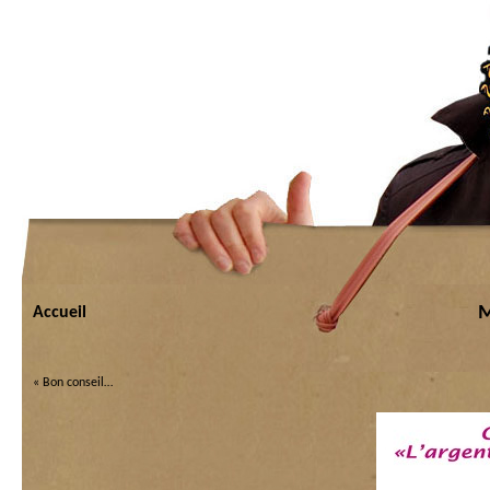
M
Accueil
«
Bon conseil…