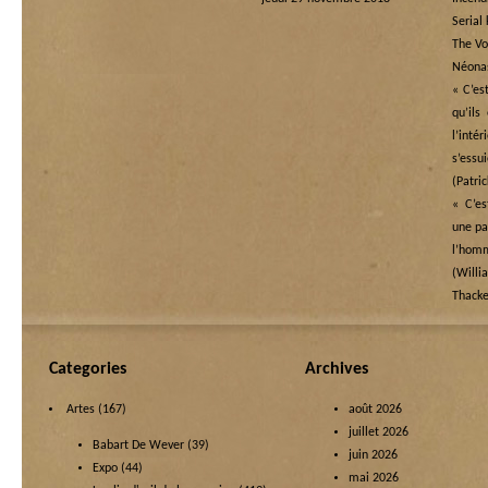
Serial 
The Vo
Néona
« C’es
qu’ils
l’in
s’essu
(Patri
« C’es
une pai
l’ho
(Wi
Thacke
Categories
Archives
Artes
(167)
août 2026
juillet 2026
Babart De Wever
(39)
juin 2026
Expo
(44)
mai 2026