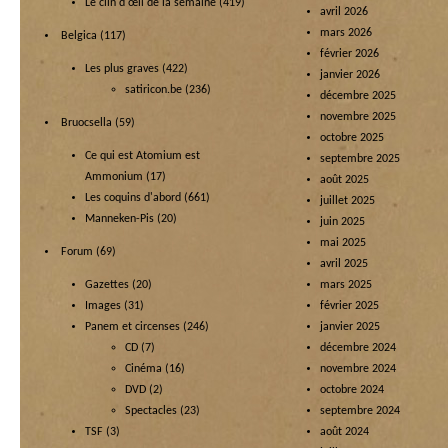
Le clin d'œil de la semaine
(419)
avril 2026
mars 2026
Belgica
(117)
février 2026
Les plus graves
(422)
janvier 2026
satiricon.be
(236)
décembre 2025
novembre 2025
Bruocsella
(59)
octobre 2025
Ce qui est Atomium est
septembre 2025
Ammonium
(17)
août 2025
Les coquins d'abord
(661)
juillet 2025
Manneken-Pis
(20)
juin 2025
mai 2025
Forum
(69)
avril 2025
Gazettes
(20)
mars 2025
Images
(31)
février 2025
Panem et circenses
(246)
janvier 2025
CD
(7)
décembre 2024
Cinéma
(16)
novembre 2024
DVD
(2)
octobre 2024
Spectacles
(23)
septembre 2024
TSF
(3)
août 2024