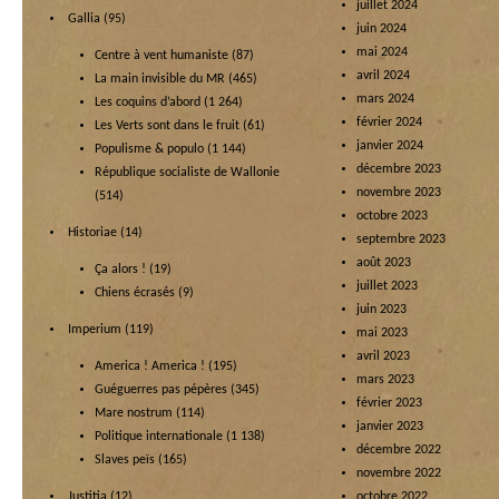
juillet 2024
Gallia
(95)
juin 2024
mai 2024
Centre à vent humaniste
(87)
avril 2024
La main invisible du MR
(465)
mars 2024
Les coquins d’abord
(1 264)
février 2024
Les Verts sont dans le fruit
(61)
janvier 2024
Populisme & populo
(1 144)
décembre 2023
République socialiste de Wallonie
novembre 2023
(514)
octobre 2023
Historiae
(14)
septembre 2023
août 2023
Ça alors !
(19)
juillet 2023
Chiens écrasés
(9)
juin 2023
Imperium
(119)
mai 2023
avril 2023
America ! America !
(195)
mars 2023
Guéguerres pas pépères
(345)
février 2023
Mare nostrum
(114)
janvier 2023
Politique internationale
(1 138)
décembre 2022
Slaves peïs
(165)
novembre 2022
Justitia
(12)
octobre 2022