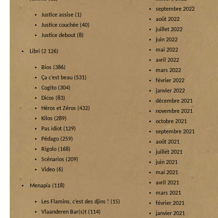
septembre 2022
Justice assise
(1)
août 2022
Justice couchée
(40)
juillet 2022
Justice debout
(8)
juin 2022
mai 2022
Libri
(2 126)
avril 2022
Bios
(386)
mars 2022
Ça c’est beau
(531)
février 2022
Cogito
(304)
janvier 2022
Dicos
(83)
décembre 2021
Héros et Zéros
(432)
novembre 2021
Kilos
(289)
octobre 2021
Pas idiot
(129)
septembre 2021
Pédago
(259)
août 2021
Rigolo
(168)
juillet 2021
Scénarios
(209)
juin 2021
Video
(6)
mai 2021
avril 2021
Menapia
(118)
mars 2021
Les Flamins, c’est des djins !
(15)
février 2021
Vlaanderen Bar(s)t
(114)
janvier 2021