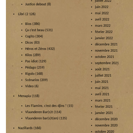
juillet 2022
Justice debout
(8)
juin 2022
mai 2022
Libri
(2 126)
avril 2022
Bios
(386)
mars 2022
Ça c’est beau
(531)
février 2022
Cogito
(304)
janvier 2022
Dicos
(83)
décembre 2021
Héros et Zéros
(432)
novembre 2021
Kilos
(289)
octobre 2021
Pas idiot
(129)
septembre 2021
Pédago
(259)
août 2021
Rigolo
(168)
juillet 2021
Scénarios
(209)
juin 2021
Video
(6)
mai 2021
avril 2021
Menapia
(118)
mars 2021
Les Flamins, c’est des djins !
(15)
février 2021
Vlaanderen Bar(s)t
(114)
janvier 2021
Vlaanderen bar(s)t(en)
(135)
décembre 2020
novembre 2020
Nazillards
(166)
octobre 2020