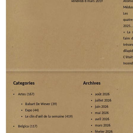
vendredi 8 mars 2019
Atomi
Médus
Les
quatre
2025…
« La s
faim d
tréso
dilapi
C’étai
Incend
Categories
Archives
Artes
(167)
août 2026
juillet 2026
Babart De Wever
(39)
juin 2026
Expo
(44)
mai 2026
Le clin d'œil de la semaine
(419)
avril 2026
mars 2026
Belgica
(117)
février 2026