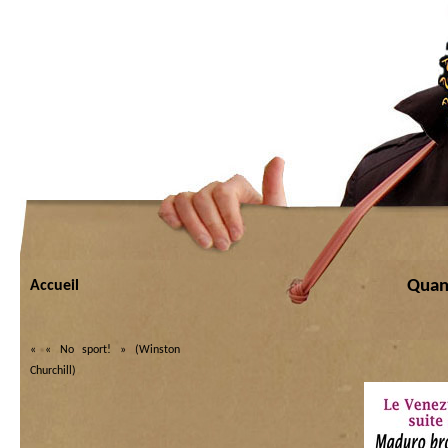
Quan
Accueil
«
« No sport! » (Winston
Churchill)