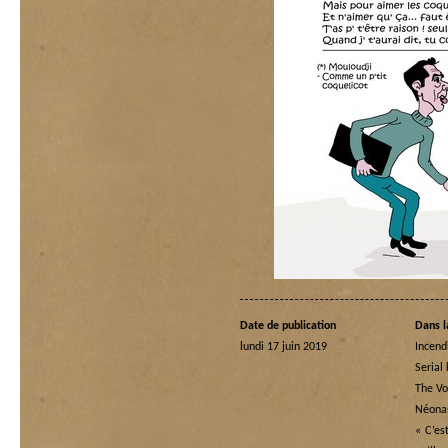
Date de publication
Dans l
lundi 17 juin 2019
Incend
Serial 
The Vo
Néona
« C’es