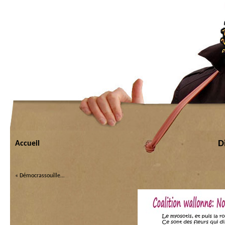
D
Accueil
«
Démocrassouille…