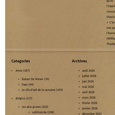
qu’ils
l’in
s’essu
(Patri
« C’es
une pai
l’ho
(Wi
Thacke
Categories
Archives
Artes
(167)
août 2026
juillet 2026
Babart De Wever
(39)
juin 2026
Expo
(44)
mai 2026
Le clin d'œil de la semaine
(419)
avril 2026
mars 2026
Belgica
(117)
février 2026
Les plus graves
(422)
janvier 2026
satiricon.be
(236)
décembre 2025