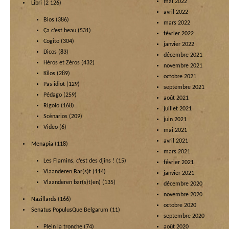
mai 2022
Libri
(2 126)
avril 2022
Bios
(386)
mars 2022
Ça c’est beau
(531)
février 2022
Cogito
(304)
janvier 2022
Dicos
(83)
décembre 2021
Héros et Zéros
(432)
novembre 2021
Kilos
(289)
octobre 2021
Pas idiot
(129)
septembre 2021
Pédago
(259)
août 2021
Rigolo
(168)
juillet 2021
Scénarios
(209)
juin 2021
Video
(6)
mai 2021
avril 2021
Menapia
(118)
mars 2021
Les Flamins, c’est des djins !
(15)
février 2021
Vlaanderen Bar(s)t
(114)
janvier 2021
Vlaanderen bar(s)t(en)
(135)
décembre 2020
novembre 2020
Nazillards
(166)
octobre 2020
Senatus PopulusQue Belgarum
(11)
septembre 2020
Plein la tronche
(74)
août 2020