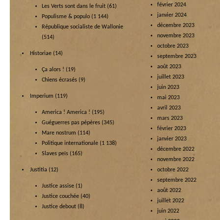
février 2024
Les Verts sont dans le fruit
(61)
janvier 2024
Populisme & populo
(1 144)
décembre 2023
République socialiste de Wallonie
novembre 2023
(514)
octobre 2023
Historiae
(14)
septembre 2023
août 2023
Ça alors !
(19)
juillet 2023
Chiens écrasés
(9)
juin 2023
Imperium
(119)
mai 2023
avril 2023
America ! America !
(195)
mars 2023
Guéguerres pas pépères
(345)
février 2023
Mare nostrum
(114)
janvier 2023
Politique internationale
(1 138)
décembre 2022
Slaves peïs
(165)
novembre 2022
Justitia
(12)
octobre 2022
septembre 2022
Justice assise
(1)
août 2022
Justice couchée
(40)
juillet 2022
Justice debout
(8)
juin 2022