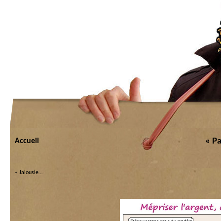
« Pa
Accueil
«
Jalousie…