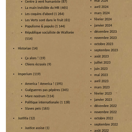
mai 2024
Centre à vent humaniste
(87)
avril 2024
La main invisible du MR
(465)
mars 2024
Les coquins d’abord
(1 264)
février 2024
Les Verts sont dans le fruit
(61)
janvier 2024
Populisme & populo
(1 144)
décembre 2023
République socialiste de Wallonie
novembre 2023
(514)
octobre 2023
Historiae
(14)
septembre 2023
août 2023
Ça alors !
(19)
juillet 2023
Chiens écrasés
(9)
juin 2023
Imperium
(119)
mai 2023
avril 2023
America ! America !
(195)
mars 2023
Guéguerres pas pépères
(345)
février 2023
Mare nostrum
(114)
janvier 2023
Politique internationale
(1 138)
décembre 2022
Slaves peïs
(165)
novembre 2022
Justitia
(12)
octobre 2022
septembre 2022
Justice assise
(1)
août 2022