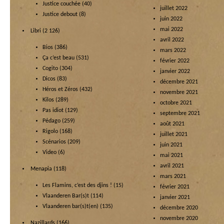
Justice couchée
(40)
juillet 2022
Justice debout
(8)
juin 2022
mai 2022
Libri
(2 126)
avril 2022
Bios
(386)
mars 2022
Ça c’est beau
(531)
février 2022
Cogito
(304)
janvier 2022
Dicos
(83)
décembre 2021
Héros et Zéros
(432)
novembre 2021
Kilos
(289)
octobre 2021
Pas idiot
(129)
septembre 2021
Pédago
(259)
août 2021
Rigolo
(168)
juillet 2021
Scénarios
(209)
juin 2021
Video
(6)
mai 2021
avril 2021
Menapia
(118)
mars 2021
Les Flamins, c’est des djins !
(15)
février 2021
Vlaanderen Bar(s)t
(114)
janvier 2021
Vlaanderen bar(s)t(en)
(135)
décembre 2020
novembre 2020
Nazillards
(166)