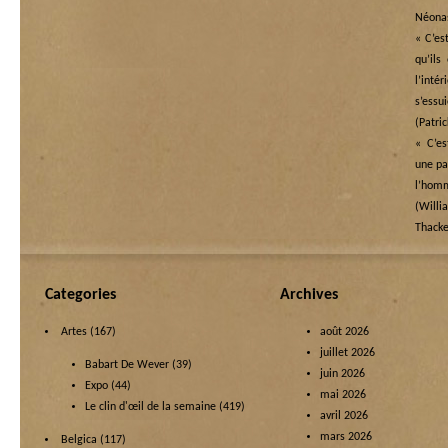
Néona
« C’es
qu’ils
l’in
s’essu
(Patri
« C’es
une pai
l’ho
(Wi
Thacke
Categories
Archives
Artes
(167)
août 2026
juillet 2026
Babart De Wever
(39)
juin 2026
Expo
(44)
mai 2026
Le clin d'œil de la semaine
(419)
avril 2026
mars 2026
Belgica
(117)