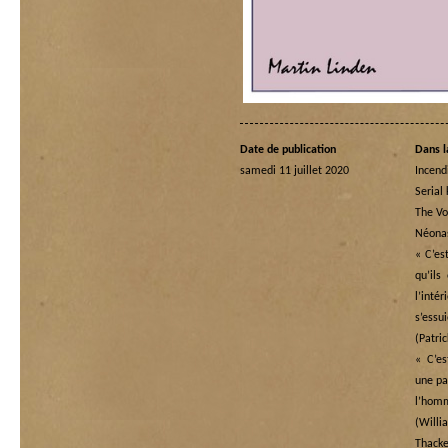
Date de publication
Dans l
samedi 11 juillet 2020
Incend
Serial 
The Vo
Néona
« C’es
qu’ils
l’in
s’essu
(Patri
« C’es
une pai
l’ho
(Wi
Thacke