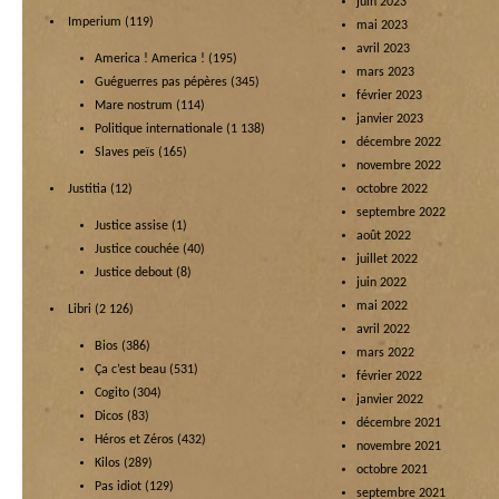
juin 2023
Imperium
(119)
mai 2023
avril 2023
America ! America !
(195)
mars 2023
Guéguerres pas pépères
(345)
février 2023
Mare nostrum
(114)
janvier 2023
Politique internationale
(1 138)
décembre 2022
Slaves peïs
(165)
novembre 2022
Justitia
(12)
octobre 2022
septembre 2022
Justice assise
(1)
août 2022
Justice couchée
(40)
juillet 2022
Justice debout
(8)
juin 2022
mai 2022
Libri
(2 126)
avril 2022
Bios
(386)
mars 2022
Ça c’est beau
(531)
février 2022
Cogito
(304)
janvier 2022
Dicos
(83)
décembre 2021
Héros et Zéros
(432)
novembre 2021
Kilos
(289)
octobre 2021
Pas idiot
(129)
septembre 2021