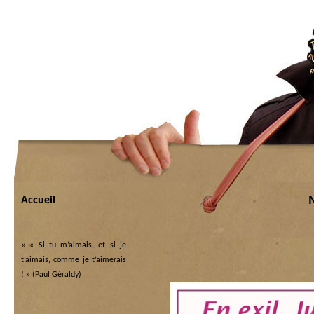
Accueil
«
« Si tu m’aimais, et si je
t’aimais, comme je t’aimerais
! » (Paul Géraldy)