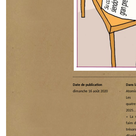
Date de publication
Dans l
dimanche 16 août 2020
Atomi
Les
quatre
2025…
« La s
faim d
tréso