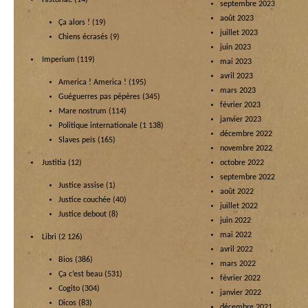
Historiae
(14)
septembre 2023
août 2023
Ça alors !
(19)
juillet 2023
Chiens écrasés
(9)
juin 2023
Imperium
(119)
mai 2023
avril 2023
America ! America !
(195)
mars 2023
Guéguerres pas pépères
(345)
février 2023
Mare nostrum
(114)
janvier 2023
Politique internationale
(1 138)
décembre 2022
Slaves peïs
(165)
novembre 2022
Justitia
(12)
octobre 2022
septembre 2022
Justice assise
(1)
août 2022
Justice couchée
(40)
juillet 2022
Justice debout
(8)
juin 2022
mai 2022
Libri
(2 126)
avril 2022
Bios
(386)
mars 2022
Ça c’est beau
(531)
février 2022
Cogito
(304)
janvier 2022
Dicos
(83)
décembre 2021