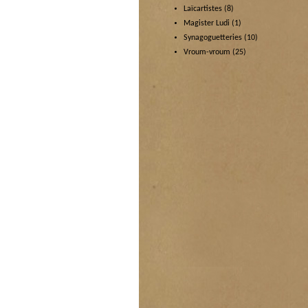
Laïcartistes
(8)
Magister Ludi
(1)
Synagoguetteries
(10)
Vroum-vroum
(25)