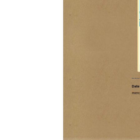
Date 
merc