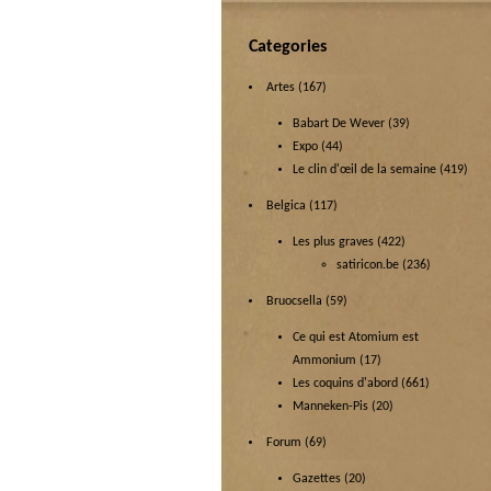
Categories
Artes
(167)
Babart De Wever
(39)
Expo
(44)
Le clin d'œil de la semaine
(419)
Belgica
(117)
Les plus graves
(422)
satiricon.be
(236)
Bruocsella
(59)
Ce qui est Atomium est
Ammonium
(17)
Les coquins d'abord
(661)
Manneken-Pis
(20)
Forum
(69)
Gazettes
(20)