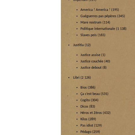
America ! America !
(195)
Guéguerres pas pépères
(345)
Mare nostrum
(114)
Politique internationale
(1 138)
Slaves peïs
(165)
Justitia
(12)
Justice assise
(1)
Justice couchée
(40)
Justice debout
(8)
Libri
(2 126)
Bios
(386)
Ça c’est beau
(531)
Cogito
(304)
Dicos
(83)
Héros et Zéros
(432)
Kilos
(289)
Pas idiot
(129)
Pédago
(259)