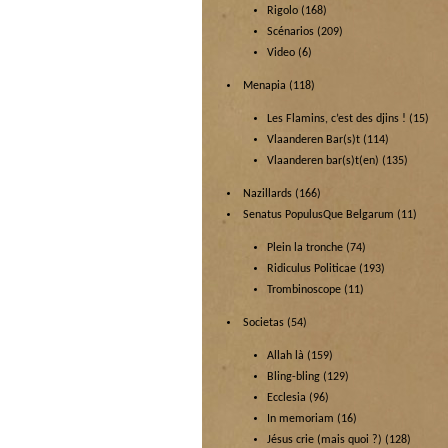
Rigolo
(168)
Scénarios
(209)
Video
(6)
Menapia
(118)
Les Flamins, c’est des djins !
(15)
Vlaanderen Bar(s)t
(114)
Vlaanderen bar(s)t(en)
(135)
Nazillards
(166)
Senatus PopulusQue Belgarum
(11)
Plein la tronche
(74)
Ridiculus Politicae
(193)
Trombinoscope
(11)
Societas
(54)
Allah là
(159)
Bling-bling
(129)
Ecclesia
(96)
In memoriam
(16)
Jésus crie (mais quoi ?)
(128)