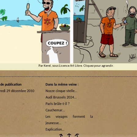
Par Kerel, sous Licence Art Libre. Cliquez pour agrandir.
de publication
Dans la même veine :
redi 29 décembre 2010
Nozze cinque stelle…
Audi Brussels 2024…
Paris brûle-t-il ?
Cauchemar…
Les voyages forment la
jeunesse…
Explication…