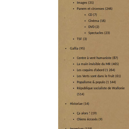
Images
(31)
Panem et circenses
(246)
CD
(7)
Cinéma
(16)
DVD
(2)
Spectacles
(23)
TSF
(3)
Gallia
(95)
Centre à vent humaniste
(87)
La main invisible du MR
(465)
Les coquins d’abord
(1 264)
Les Verts sont dans le fruit
(61)
Populisme & populo
(1 144)
République socialiste de Wallonie
(514)
Historiae
(14)
Ça alors !
(19)
Chiens écrasés
(9)
Imperium
(119)