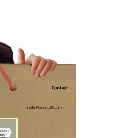
Contact
Beste Wensen 201…1
»