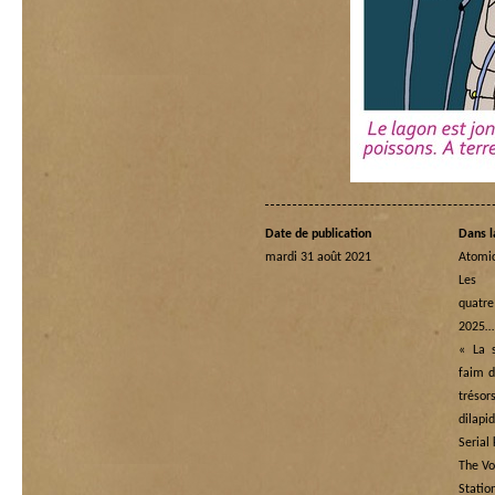
Date de publication
Dans l
mardi 31 août 2021
Atomi
Les
quatre
2025…
« La s
faim d
tréso
dilapi
Serial 
The Vo
Statio