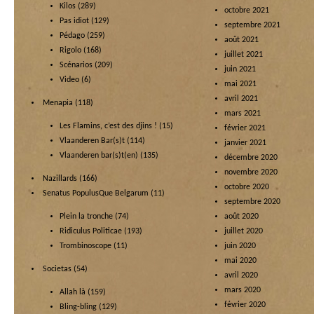
Kilos
(289)
octobre 2021
Pas idiot
(129)
septembre 2021
Pédago
(259)
août 2021
Rigolo
(168)
juillet 2021
Scénarios
(209)
juin 2021
Video
(6)
mai 2021
avril 2021
Menapia
(118)
mars 2021
Les Flamins, c’est des djins !
(15)
février 2021
Vlaanderen Bar(s)t
(114)
janvier 2021
Vlaanderen bar(s)t(en)
(135)
décembre 2020
novembre 2020
Nazillards
(166)
octobre 2020
Senatus PopulusQue Belgarum
(11)
septembre 2020
Plein la tronche
(74)
août 2020
Ridiculus Politicae
(193)
juillet 2020
Trombinoscope
(11)
juin 2020
mai 2020
Societas
(54)
avril 2020
mars 2020
Allah là
(159)
février 2020
Bling-bling
(129)