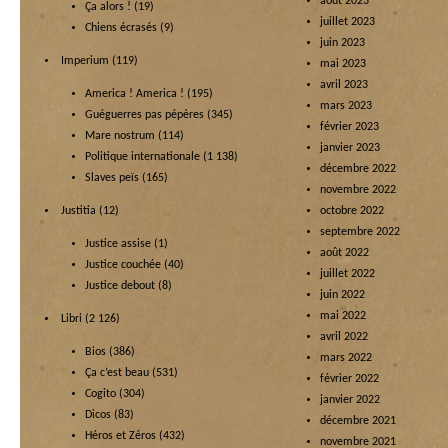
août 2023
Ça alors !
(19)
juillet 2023
Chiens écrasés
(9)
juin 2023
Imperium
(119)
mai 2023
avril 2023
America ! America !
(195)
mars 2023
Guéguerres pas pépères
(345)
février 2023
Mare nostrum
(114)
janvier 2023
Politique internationale
(1 138)
décembre 2022
Slaves peïs
(165)
novembre 2022
Justitia
(12)
octobre 2022
septembre 2022
Justice assise
(1)
août 2022
Justice couchée
(40)
juillet 2022
Justice debout
(8)
juin 2022
mai 2022
Libri
(2 126)
avril 2022
Bios
(386)
mars 2022
Ça c’est beau
(531)
février 2022
Cogito
(304)
janvier 2022
Dicos
(83)
décembre 2021
Héros et Zéros
(432)
novembre 2021