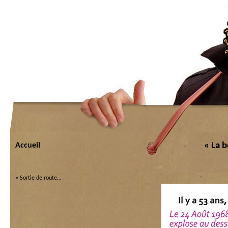
« La 
Accueil
«
Sortie de route…