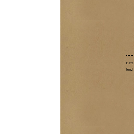
Date 
lundi