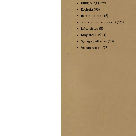
Bling-bling
(129)
Ecclesia
(96)
In memoriam
(16)
Jésus crie (mais quoi ?)
(128)
Laïcartistes
(8)
Magister Ludi
(1)
Synagoguetteries
(10)
Vroum-vroum
(25)