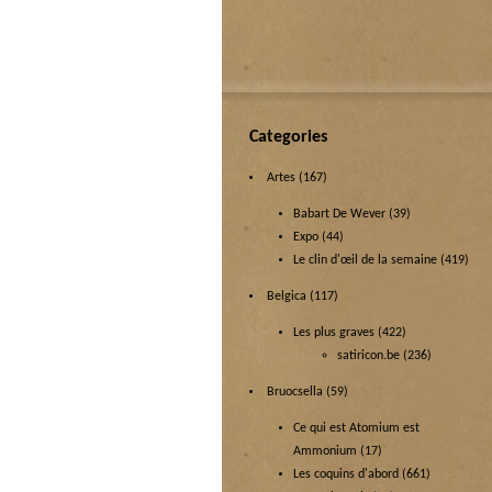
Categories
Artes
(167)
Babart De Wever
(39)
Expo
(44)
Le clin d'œil de la semaine
(419)
Belgica
(117)
Les plus graves
(422)
satiricon.be
(236)
Bruocsella
(59)
Ce qui est Atomium est
Ammonium
(17)
Les coquins d'abord
(661)