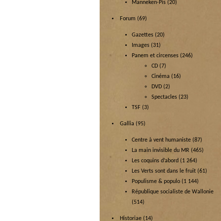
Manneken-Pis
(20)
Forum
(69)
Gazettes
(20)
Images
(31)
Panem et circenses
(246)
CD
(7)
Cinéma
(16)
DVD
(2)
Spectacles
(23)
TSF
(3)
Gallia
(95)
Centre à vent humaniste
(87)
La main invisible du MR
(465)
Les coquins d’abord
(1 264)
Les Verts sont dans le fruit
(61)
Populisme & populo
(1 144)
République socialiste de Wallonie
(514)
Historiae
(14)