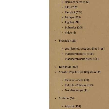
Héros et Zéros
(432)
Kilos
(289)
Pas idiot
(129)
Pédago
(259)
Rigolo
(168)
Scénarios
(209)
Video
(6)
Menapia
(118)
Les Flamins, c’est des djins !
(15)
Vlaanderen Bar(s)t
(114)
Vlaanderen bar(s)t(en)
(135)
Nazillards
(166)
Senatus PopulusQue Belgarum
(11)
Plein la tronche
(74)
Ridiculus Politicae
(193)
Trombinoscope
(11)
Societas
(54)
Allah là
(159)