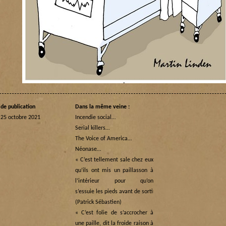
de publication
Dans la même veine :
 25 octobre 2021
Incendie social…
Serial killers…
The Voice of America…
Néonase…
« C’est tellement sale chez eux
qu’ils ont mis un paillasson à
l’intérieur pour qu’on
s’essuie les pieds avant de sortir… »
(Patrick Sébastien)
« C’est folie de s’accrocher à
une paille, dit la froide raison à