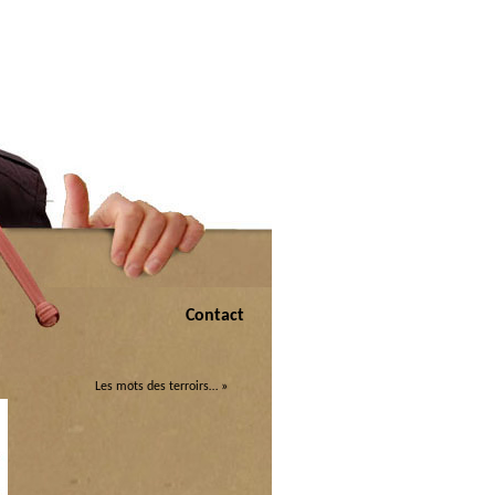
Contact
Les mots des terroirs…
»