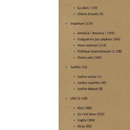
Ça alors !
(19)
Chiens écrasés
(9)
Imperium
(119)
America ! America !
(195)
Guéguerres pas pépères
(345)
Mare nostrum
(114)
Politique internationale
(1 138)
Slaves peïs
(165)
Justitia
(12)
Justice assise
(1)
Justice couchée
(40)
Justice debout
(8)
Libri
(2 126)
Bios
(386)
Ça c’est beau
(531)
Cogito
(304)
Dicos
(83)