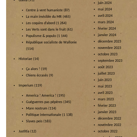
Gallia
(95)
juin 2024
mai 2024
Centre à vent humaniste
(87)
avril 2024
La main invisible du MR
(465)
mars 2024
Les coquins d’abord
(1 264)
février 2024
Les Verts sont dans le fruit
(61)
janvier 2024
Populisme & populo
(1 144)
décembre 2023
République socialiste de Wallonie
novembre 2023
(514)
octobre 2023
Historiae
(14)
septembre 2023
août 2023
Ça alors !
(19)
juillet 2023
Chiens écrasés
(9)
juin 2023
Imperium
(119)
mai 2023
avril 2023
America ! America !
(195)
mars 2023
Guéguerres pas pépères
(345)
février 2023
Mare nostrum
(114)
janvier 2023
Politique internationale
(1 138)
décembre 2022
Slaves peïs
(165)
novembre 2022
Justitia
(12)
octobre 2022