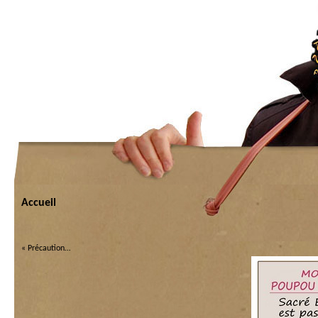
Accueil
«
Précaution…