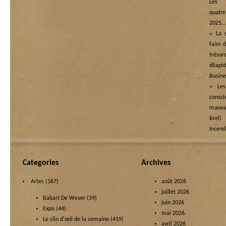
Les
quatre
2025…
« La s
faim d
tréso
dilapi
Busine
« Les
cons
mauva
Brel)
Incend
Categories
Archives
Artes
(167)
août 2026
juillet 2026
Babart De Wever
(39)
juin 2026
Expo
(44)
mai 2026
Le clin d'œil de la semaine
(419)
avril 2026