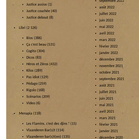
septembre 2022
Justice assise
(1)
août 2022
Justice couchée
(40)
juillet 2022
Justice debout
(8)
juin 2022
mai 2022
Libri
(2 126)
avril 2022
Bios
(386)
mars 2022
Ça c’est beau
(531)
février 2022
Cogito
(304)
janvier 2022
Dicos
(83)
décembre 2021
Héros et Zéros
(432)
novembre 2021
Kilos
(289)
octobre 2021
Pas idiot
(129)
septembre 2021
Pédago
(259)
août 2021
Rigolo
(168)
juillet 2021
Scénarios
(209)
juin 2021
Video
(6)
mai 2021
avril 2021
Menapia
(118)
mars 2021
Les Flamins, c’est des djins !
(15)
février 2021
Vlaanderen Bar(s)t
(114)
janvier 2021
Vlaanderen bar(s)t(en)
(135)
décembre 2020