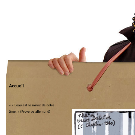
Accueil
«
« L’eau est le miroir de notre
âme. » (Proverbe allemand)