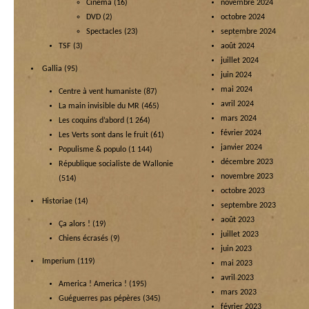
Cinéma
(16)
novembre 2024
DVD
(2)
octobre 2024
Spectacles
(23)
septembre 2024
TSF
(3)
août 2024
juillet 2024
Gallia
(95)
juin 2024
mai 2024
Centre à vent humaniste
(87)
avril 2024
La main invisible du MR
(465)
mars 2024
Les coquins d’abord
(1 264)
février 2024
Les Verts sont dans le fruit
(61)
janvier 2024
Populisme & populo
(1 144)
décembre 2023
République socialiste de Wallonie
novembre 2023
(514)
octobre 2023
Historiae
(14)
septembre 2023
août 2023
Ça alors !
(19)
juillet 2023
Chiens écrasés
(9)
juin 2023
Imperium
(119)
mai 2023
avril 2023
America ! America !
(195)
mars 2023
Guéguerres pas pépères
(345)
février 2023