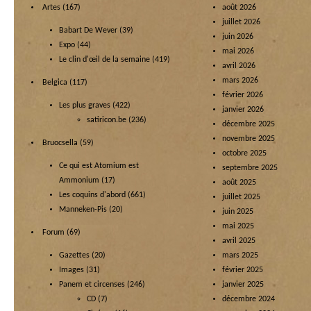
Artes
(167)
août 2026
juillet 2026
Babart De Wever
(39)
juin 2026
Expo
(44)
mai 2026
Le clin d'œil de la semaine
(419)
avril 2026
mars 2026
Belgica
(117)
février 2026
Les plus graves
(422)
janvier 2026
satiricon.be
(236)
décembre 2025
novembre 2025
Bruocsella
(59)
octobre 2025
Ce qui est Atomium est
septembre 2025
Ammonium
(17)
août 2025
Les coquins d'abord
(661)
juillet 2025
Manneken-Pis
(20)
juin 2025
mai 2025
Forum
(69)
avril 2025
Gazettes
(20)
mars 2025
Images
(31)
février 2025
Panem et circenses
(246)
janvier 2025
CD
(7)
décembre 2024