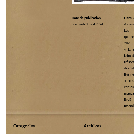
Date de publication
Dans l
mercredi 3 avril 2024
Atomi
Les
quatre
2025…
« La s
faim d
tréso
dilapi
Busine
« Les
cons
mauva
Brel)
Incend
Categories
Archives