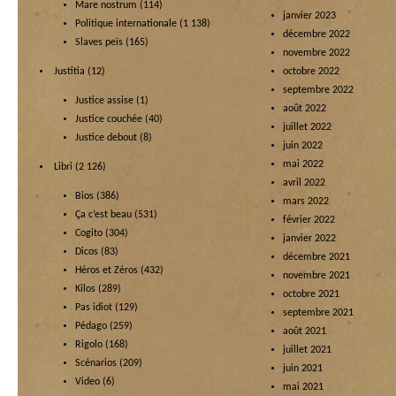
Mare nostrum
(114)
janvier 2023
Politique internationale
(1 138)
décembre 2022
Slaves peïs
(165)
novembre 2022
Justitia
(12)
octobre 2022
septembre 2022
Justice assise
(1)
août 2022
Justice couchée
(40)
juillet 2022
Justice debout
(8)
juin 2022
mai 2022
Libri
(2 126)
avril 2022
Bios
(386)
mars 2022
Ça c’est beau
(531)
février 2022
Cogito
(304)
janvier 2022
Dicos
(83)
décembre 2021
Héros et Zéros
(432)
novembre 2021
Kilos
(289)
octobre 2021
Pas idiot
(129)
septembre 2021
Pédago
(259)
août 2021
Rigolo
(168)
juillet 2021
Scénarios
(209)
juin 2021
Video
(6)
mai 2021