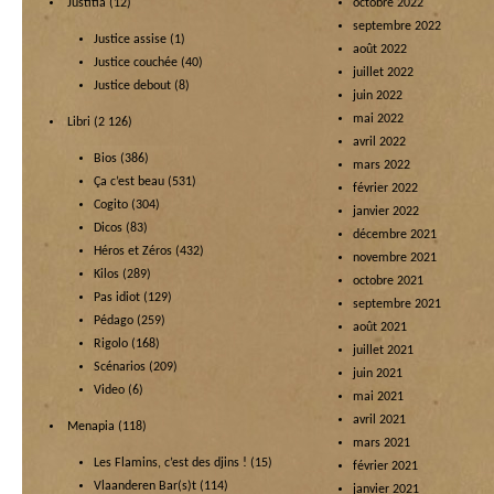
Justitia
(12)
octobre 2022
septembre 2022
Justice assise
(1)
août 2022
Justice couchée
(40)
juillet 2022
Justice debout
(8)
juin 2022
mai 2022
Libri
(2 126)
avril 2022
Bios
(386)
mars 2022
Ça c’est beau
(531)
février 2022
Cogito
(304)
janvier 2022
Dicos
(83)
décembre 2021
Héros et Zéros
(432)
novembre 2021
Kilos
(289)
octobre 2021
Pas idiot
(129)
septembre 2021
Pédago
(259)
août 2021
Rigolo
(168)
juillet 2021
Scénarios
(209)
juin 2021
Video
(6)
mai 2021
avril 2021
Menapia
(118)
mars 2021
Les Flamins, c’est des djins !
(15)
février 2021
Vlaanderen Bar(s)t
(114)
janvier 2021