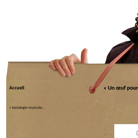
« Un œuf pourr
Accueil
«
Sociologie musicale…