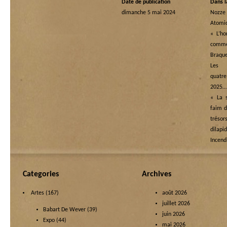
Date de publication
Dans l
dimanche 5 mai 2024
Nozze 
Atomi
« L’h
comme 
Braqu
Les
quatre
2025…
« La s
faim d
tréso
dilapi
Incend
Categories
Archives
Artes
(167)
août 2026
juillet 2026
Babart De Wever
(39)
juin 2026
Expo
(44)
mai 2026