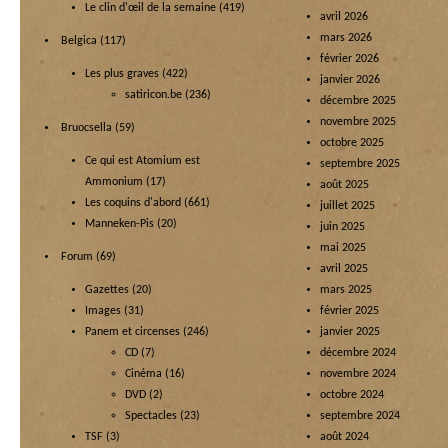
Le clin d'œil de la semaine
(419)
avril 2026
mars 2026
Belgica
(117)
février 2026
Les plus graves
(422)
janvier 2026
satiricon.be
(236)
décembre 2025
novembre 2025
Bruocsella
(59)
octobre 2025
Ce qui est Atomium est
septembre 2025
Ammonium
(17)
août 2025
Les coquins d'abord
(661)
juillet 2025
Manneken-Pis
(20)
juin 2025
mai 2025
Forum
(69)
avril 2025
Gazettes
(20)
mars 2025
Images
(31)
février 2025
Panem et circenses
(246)
janvier 2025
CD
(7)
décembre 2024
Cinéma
(16)
novembre 2024
DVD
(2)
octobre 2024
Spectacles
(23)
septembre 2024
TSF
(3)
août 2024