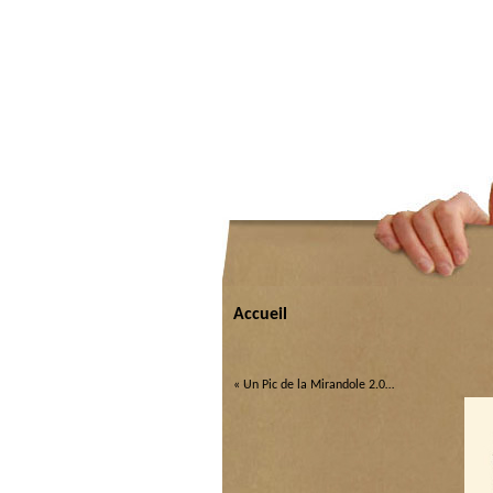
Accueil
«
Un Pic de la Mirandole 2.0…