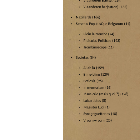
Vlaanderen Bar(s)t
(114)
Vlaanderen bar(s)t(en)
(135)
Nazillards
(166)
Senatus PopulusQue Belgarum
(11)
Plein la tronche
(74)
Ridiculus Politicae
(193)
Trombinoscope
(11)
Societas
(54)
Allah là
(159)
Bling-bling
(129)
Ecclesia
(96)
In memoriam
(16)
Jésus crie (mais quoi ?)
(128)
Laïcartistes
(8)
Magister Ludi
(1)
Synagoguetteries
(10)
Vroum-vroum
(25)