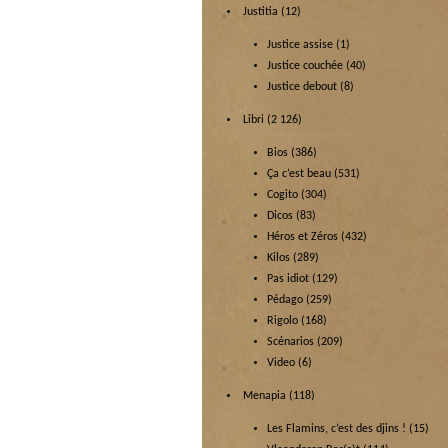
Justitia
(12)
Justice assise
(1)
Justice couchée
(40)
Justice debout
(8)
Libri
(2 126)
Bios
(386)
Ça c’est beau
(531)
Cogito
(304)
Dicos
(83)
Héros et Zéros
(432)
Kilos
(289)
Pas idiot
(129)
Pédago
(259)
Rigolo
(168)
Scénarios
(209)
Video
(6)
Menapia
(118)
Les Flamins, c’est des djins !
(15)