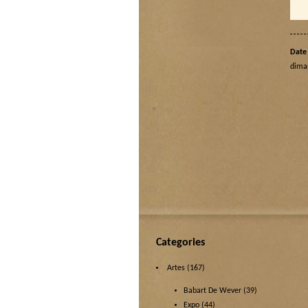
Date 
dima
Categories
Artes
(167)
Babart De Wever
(39)
Expo
(44)