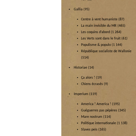
Gallia
(95)
Centre à vent humaniste
(87)
La main invisible du MR
(465)
Les coquins d’abord
(1 264)
Les Verts sont dans le fruit
(61)
Populisme & populo
(1 144)
République socialiste de Wallonie
(514)
Historiae
(14)
Ça alors !
(19)
Chiens écrasés
(9)
Imperium
(119)
America ! America !
(195)
Guéguerres pas pépères
(345)
Mare nostrum
(114)
Politique internationale
(1 138)
Slaves peïs
(165)