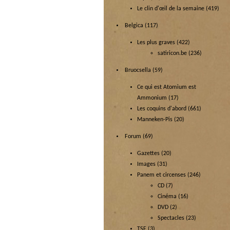
Le clin d'œil de la semaine
(419)
Belgica
(117)
Les plus graves
(422)
satiricon.be
(236)
Bruocsella
(59)
Ce qui est Atomium est
Ammonium
(17)
Les coquins d'abord
(661)
Manneken-Pis
(20)
Forum
(69)
Gazettes
(20)
Images
(31)
Panem et circenses
(246)
CD
(7)
Cinéma
(16)
DVD
(2)
Spectacles
(23)
TSF
(3)