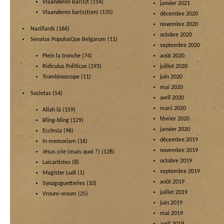
Vlaanderen Bar(s)t
(114)
janvier 2021
Vlaanderen bar(s)t(en)
(135)
décembre 2020
novembre 2020
Nazillards
(166)
octobre 2020
Senatus PopulusQue Belgarum
(11)
septembre 2020
Plein la tronche
(74)
août 2020
Ridiculus Politicae
(193)
juillet 2020
Trombinoscope
(11)
juin 2020
mai 2020
Societas
(54)
avril 2020
mars 2020
Allah là
(159)
février 2020
Bling-bling
(129)
janvier 2020
Ecclesia
(96)
décembre 2019
In memoriam
(16)
novembre 2019
Jésus crie (mais quoi ?)
(128)
octobre 2019
Laïcartistes
(8)
septembre 2019
Magister Ludi
(1)
août 2019
Synagoguetteries
(10)
juillet 2019
Vroum-vroum
(25)
juin 2019
mai 2019