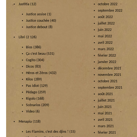
Justitia
(12)
octobre 2022
septembre 2022
Justice assise
(1)
août 2022
Justice couchée
(40)
juillet 2022
Justice debout
(8)
juin 2022
mai 2022
Libri
(2 126)
avril 2022
Bios
(386)
mars 2022
Ça c’est beau
(531)
février 2022
Cogito
(304)
janvier 2022
Dicos
(83)
décembre 2021
Héros et Zéros
(432)
novembre 2021
Kilos
(289)
octobre 2021
Pas idiot
(129)
septembre 2021
Pédago
(259)
août 2021
Rigolo
(168)
juillet 2021
Scénarios
(209)
juin 2021
Video
(6)
mai 2021
avril 2021
Menapia
(118)
mars 2021
Les Flamins, c’est des djins !
(15)
février 2021