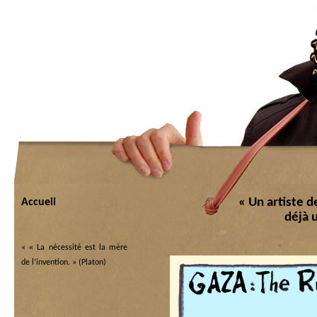
« Un artiste d
Accueil
déjà 
«
« La nécessité est la mère
de l’invention. » (Platon)