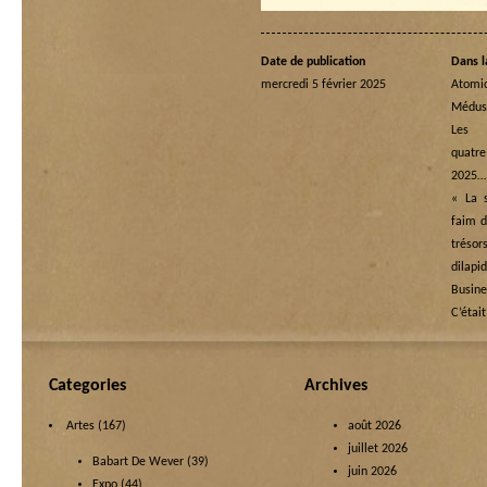
Date de publication
Dans l
mercredi 5 février 2025
Atomi
Médus
Les
quatre
2025…
« La s
faim d
tréso
dilapi
Busine
C’étai
Categories
Archives
Artes
(167)
août 2026
juillet 2026
Babart De Wever
(39)
juin 2026
Expo
(44)