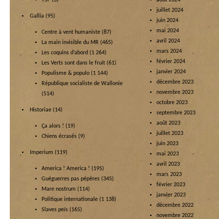
TSF
(3)
août 2024
juillet 2024
Gallia
(95)
juin 2024
mai 2024
Centre à vent humaniste
(87)
avril 2024
La main invisible du MR
(465)
mars 2024
Les coquins d’abord
(1 264)
février 2024
Les Verts sont dans le fruit
(61)
janvier 2024
Populisme & populo
(1 144)
décembre 2023
République socialiste de Wallonie
novembre 2023
(514)
octobre 2023
Historiae
(14)
septembre 2023
août 2023
Ça alors !
(19)
juillet 2023
Chiens écrasés
(9)
juin 2023
Imperium
(119)
mai 2023
avril 2023
America ! America !
(195)
mars 2023
Guéguerres pas pépères
(345)
février 2023
Mare nostrum
(114)
janvier 2023
Politique internationale
(1 138)
décembre 2022
Slaves peïs
(165)
novembre 2022