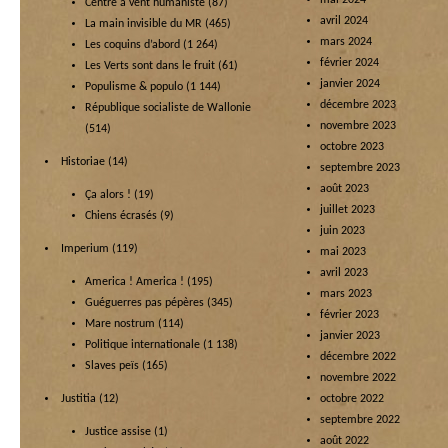
mai 2024
Centre à vent humaniste
(87)
avril 2024
La main invisible du MR
(465)
mars 2024
Les coquins d’abord
(1 264)
février 2024
Les Verts sont dans le fruit
(61)
janvier 2024
Populisme & populo
(1 144)
décembre 2023
République socialiste de Wallonie
novembre 2023
(514)
octobre 2023
Historiae
(14)
septembre 2023
août 2023
Ça alors !
(19)
juillet 2023
Chiens écrasés
(9)
juin 2023
Imperium
(119)
mai 2023
avril 2023
America ! America !
(195)
mars 2023
Guéguerres pas pépères
(345)
février 2023
Mare nostrum
(114)
janvier 2023
Politique internationale
(1 138)
décembre 2022
Slaves peïs
(165)
novembre 2022
Justitia
(12)
octobre 2022
septembre 2022
Justice assise
(1)
août 2022