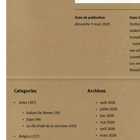
Date de publication
Dans l
dimanche 9 mars 2025
Statio
Ande
trump
Salut
van ac
Sauve
Les en
Nostal
Categories
Archives
Artes
(167)
août 2026
juillet 2026
Babart De Wever
(39)
juin 2026
Expo
(44)
mai 2026
Le clin d'œil de la semaine
(419)
avril 2026
mars 2026
Belgica
(117)