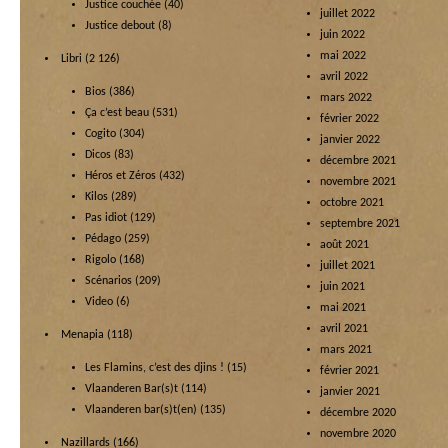
Justice couchée
(40)
juillet 2022
Justice debout
(8)
juin 2022
mai 2022
Libri
(2 126)
avril 2022
Bios
(386)
mars 2022
Ça c’est beau
(531)
février 2022
Cogito
(304)
janvier 2022
Dicos
(83)
décembre 2021
Héros et Zéros
(432)
novembre 2021
Kilos
(289)
octobre 2021
Pas idiot
(129)
septembre 2021
Pédago
(259)
août 2021
Rigolo
(168)
juillet 2021
Scénarios
(209)
juin 2021
Video
(6)
mai 2021
avril 2021
Menapia
(118)
mars 2021
Les Flamins, c’est des djins !
(15)
février 2021
Vlaanderen Bar(s)t
(114)
janvier 2021
Vlaanderen bar(s)t(en)
(135)
décembre 2020
novembre 2020
Nazillards
(166)