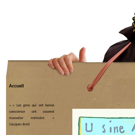
Accueil
«
« Les gens qui ont bonne
conscience ont souvent
mauvaise mémoire. »
(Jacques Brel)