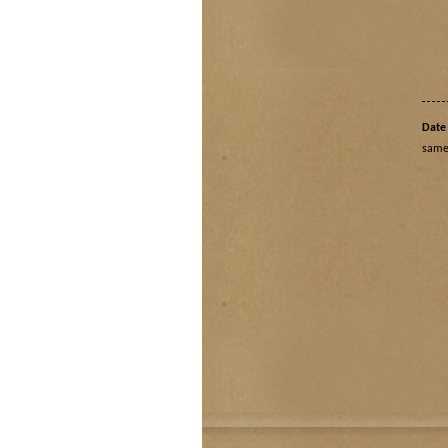
Date 
same