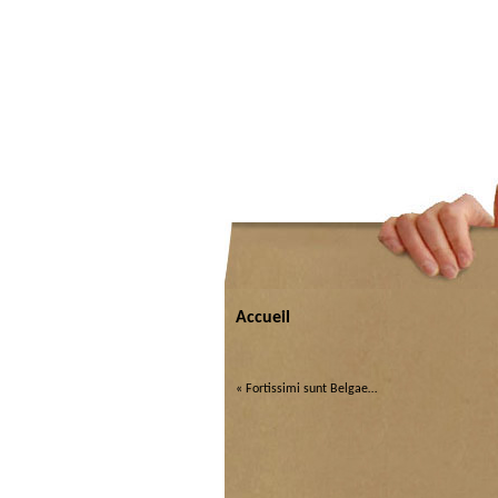
Accueil
«
Fortissimi sunt Belgae…