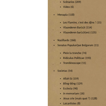
Scénarios
(209)
Video
(6)
Menapia
(118)
Les Flamins, c’est des djins !
(15)
Vlaanderen Bar(s)t
(114)
Vlaanderen bar(s)t(en)
(135)
Nazillards
(166)
Senatus PopulusQue Belgarum
(11)
Plein la tronche
(74)
Ridiculus Politicae
(193)
Trombinoscope
(11)
Societas
(54)
Allah là
(159)
Bling-bling
(129)
Ecclesia
(96)
In memoriam
(16)
Jésus crie (mais quoi ?)
(128)
Laïcartistes
(8)