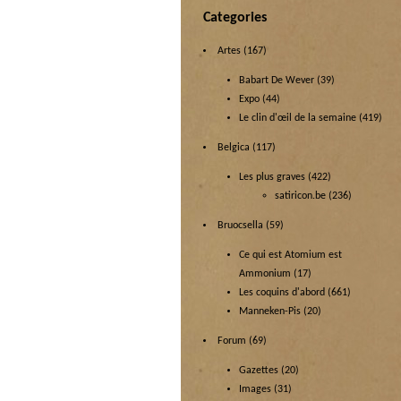
Categories
Artes
(167)
Babart De Wever
(39)
Expo
(44)
Le clin d'œil de la semaine
(419)
Belgica
(117)
Les plus graves
(422)
satiricon.be
(236)
Bruocsella
(59)
Ce qui est Atomium est
Ammonium
(17)
Les coquins d'abord
(661)
Manneken-Pis
(20)
Forum
(69)
Gazettes
(20)
Images
(31)