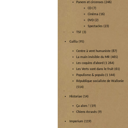
Panem et circenses
(246)
CD
(7)
Cinéma
(16)
DVD
(2)
Spectacles
(23)
TSF
(3)
Gallia
(95)
Centre à vent humaniste
(87)
La main invisible du MR
(465)
Les coquins d’abord
(1 264)
Les Verts sont dans le fruit
(61)
Populisme & populo
(1 144)
République socialiste de Wallonie
(514)
Historiae
(14)
Ça alors !
(19)
Chiens écrasés
(9)
Imperium
(119)