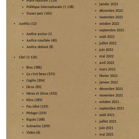
Mare nostrum
(114)
janvier 2023
Politique internationale
(1 138)
décembre 2022
Slaves peïs
(165)
novembre 2022
Justitia
(12)
octobre 2022
septembre 2022
Justice assise
(1)
août 2022
Justice couchée
(40)
juillet 2022
Justice debout
(8)
juin 2022
mai 2022
Libri
(2 126)
avril 2022
Bios
(386)
mars 2022
Ça c’est beau
(531)
février 2022
Cogito
(304)
janvier 2022
Dicos
(83)
décembre 2021
Héros et Zéros
(432)
novembre 2021
Kilos
(289)
octobre 2021
Pas idiot
(129)
septembre 2021
Pédago
(259)
août 2021
Rigolo
(168)
juillet 2021
Scénarios
(209)
juin 2021
Video
(6)
mai 2021