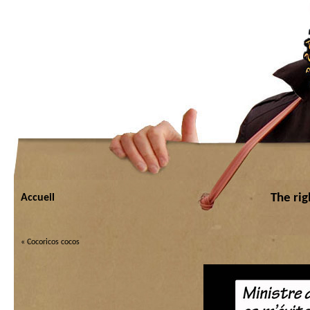
The rig
Accueil
«
Cocoricos cocos