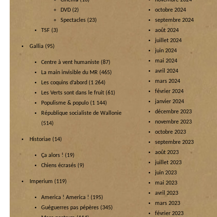
Cinéma
(16)
novembre 2024
DVD
(2)
octobre 2024
Spectacles
(23)
septembre 2024
TSF
(3)
août 2024
juillet 2024
Gallia
(95)
juin 2024
mai 2024
Centre à vent humaniste
(87)
avril 2024
La main invisible du MR
(465)
mars 2024
Les coquins d’abord
(1 264)
février 2024
Les Verts sont dans le fruit
(61)
janvier 2024
Populisme & populo
(1 144)
décembre 2023
République socialiste de Wallonie
novembre 2023
(514)
octobre 2023
Historiae
(14)
septembre 2023
août 2023
Ça alors !
(19)
juillet 2023
Chiens écrasés
(9)
juin 2023
Imperium
(119)
mai 2023
avril 2023
America ! America !
(195)
mars 2023
Guéguerres pas pépères
(345)
février 2023