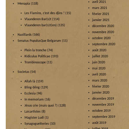
avril 2021
Menapia
(118)
mars 2021
Les Flamins, c’est des djins !
(15)
février 2021
Vlaanderen Bar(s)t
(114)
janvier 2021
Vlaanderen bar(s)t(en)
(135)
décembre 2020
novembre 2020
Nazillards
(166)
octobre 2020
Senatus PopulusQue Belgarum
(11)
septembre 2020
Plein la tronche
(74)
août 2020
Ridiculus Politicae
(193)
juillet 2020
Trombinoscope
(11)
juin 2020
mai 2020
Societas
(54)
avril 2020
mars 2020
Allah là
(159)
février 2020
Bling-bling
(129)
janvier 2020
Ecclesia
(96)
décembre 2019
In memoriam
(16)
novembre 2019
Jésus crie (mais quoi ?)
(128)
octobre 2019
Laïcartistes
(8)
septembre 2019
Magister Ludi
(1)
août 2019
Synagoguetteries
(10)