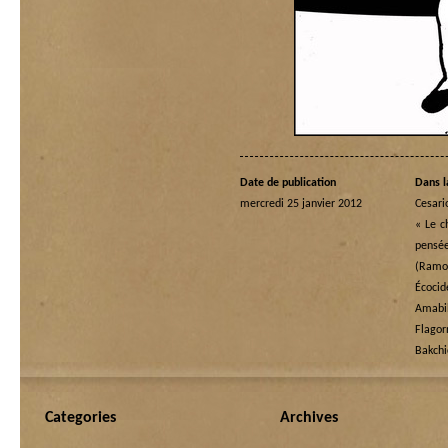
Date de publication
Dans l
mercredi 25 janvier 2012
Cesari
« Le c
pensé
(Ramo
Écoci
Amabi
Flagor
Bakchi
Categories
Archives