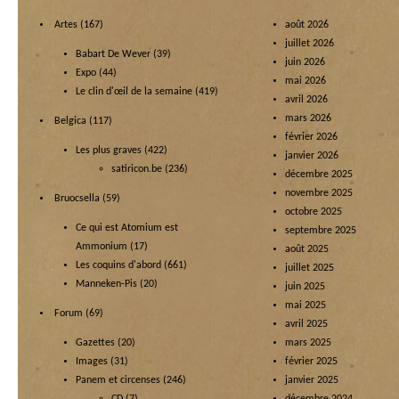
Artes
(167)
août 2026
juillet 2026
Babart De Wever
(39)
juin 2026
Expo
(44)
mai 2026
Le clin d'œil de la semaine
(419)
avril 2026
mars 2026
Belgica
(117)
février 2026
Les plus graves
(422)
janvier 2026
satiricon.be
(236)
décembre 2025
novembre 2025
Bruocsella
(59)
octobre 2025
Ce qui est Atomium est
septembre 2025
Ammonium
(17)
août 2025
Les coquins d'abord
(661)
juillet 2025
Manneken-Pis
(20)
juin 2025
mai 2025
Forum
(69)
avril 2025
Gazettes
(20)
mars 2025
Images
(31)
février 2025
Panem et circenses
(246)
janvier 2025