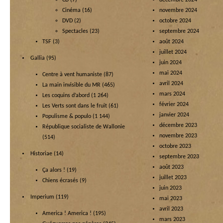
CD
(7)
décembre 2024
Cinéma
(16)
novembre 2024
DVD
(2)
octobre 2024
Spectacles
(23)
septembre 2024
TSF
(3)
août 2024
juillet 2024
Gallia
(95)
juin 2024
mai 2024
Centre à vent humaniste
(87)
avril 2024
La main invisible du MR
(465)
mars 2024
Les coquins d’abord
(1 264)
février 2024
Les Verts sont dans le fruit
(61)
janvier 2024
Populisme & populo
(1 144)
décembre 2023
République socialiste de Wallonie
novembre 2023
(514)
octobre 2023
Historiae
(14)
septembre 2023
août 2023
Ça alors !
(19)
juillet 2023
Chiens écrasés
(9)
juin 2023
Imperium
(119)
mai 2023
avril 2023
America ! America !
(195)
mars 2023