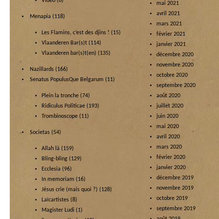
Video
(6)
mai 2021
avril 2021
Menapia
(118)
mars 2021
Les Flamins, c’est des djins !
(15)
février 2021
Vlaanderen Bar(s)t
(114)
janvier 2021
Vlaanderen bar(s)t(en)
(135)
décembre 2020
novembre 2020
Nazillards
(166)
octobre 2020
Senatus PopulusQue Belgarum
(11)
septembre 2020
Plein la tronche
(74)
août 2020
Ridiculus Politicae
(193)
juillet 2020
Trombinoscope
(11)
juin 2020
mai 2020
Societas
(54)
avril 2020
mars 2020
Allah là
(159)
février 2020
Bling-bling
(129)
janvier 2020
Ecclesia
(96)
décembre 2019
In memoriam
(16)
novembre 2019
Jésus crie (mais quoi ?)
(128)
octobre 2019
Laïcartistes
(8)
septembre 2019
Magister Ludi
(1)