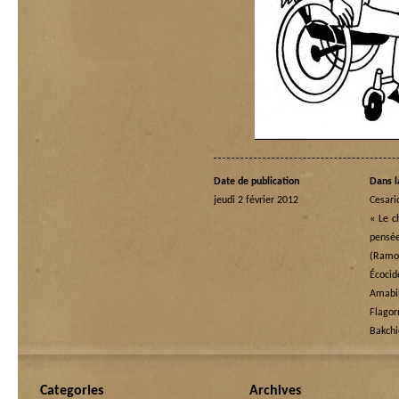
Date de publication
Dans l
jeudi 2 février 2012
Cesari
« Le c
pensé
(Ramo
Écoci
Amabi
Flagor
Bakchi
Categories
Archives