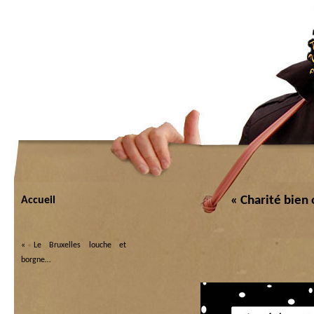
« Charité bie
Accueil
«
Le Bruxelles louche et
borgne…