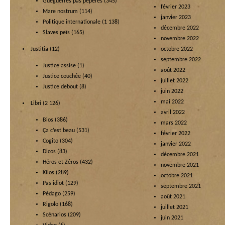
Guéguerres pas pépères
(345)
février 2023
Mare nostrum
(114)
janvier 2023
Politique internationale
(1 138)
décembre 2022
Slaves peïs
(165)
novembre 2022
Justitia
(12)
octobre 2022
septembre 2022
Justice assise
(1)
août 2022
Justice couchée
(40)
juillet 2022
Justice debout
(8)
juin 2022
mai 2022
Libri
(2 126)
avril 2022
Bios
(386)
mars 2022
Ça c’est beau
(531)
février 2022
Cogito
(304)
janvier 2022
Dicos
(83)
décembre 2021
Héros et Zéros
(432)
novembre 2021
Kilos
(289)
octobre 2021
Pas idiot
(129)
septembre 2021
Pédago
(259)
août 2021
Rigolo
(168)
juillet 2021
Scénarios
(209)
juin 2021