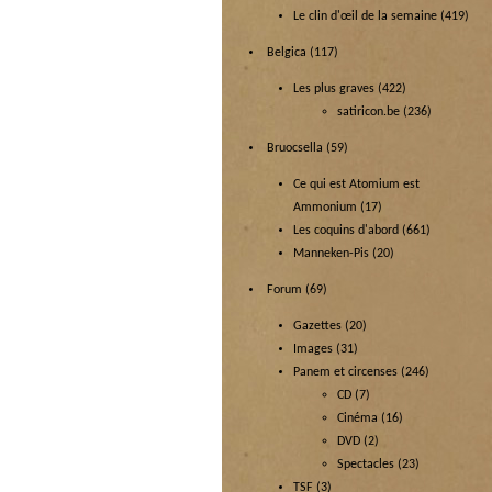
Le clin d'œil de la semaine
(419)
Belgica
(117)
Les plus graves
(422)
satiricon.be
(236)
Bruocsella
(59)
Ce qui est Atomium est
Ammonium
(17)
Les coquins d'abord
(661)
Manneken-Pis
(20)
Forum
(69)
Gazettes
(20)
Images
(31)
Panem et circenses
(246)
CD
(7)
Cinéma
(16)
DVD
(2)
Spectacles
(23)
TSF
(3)