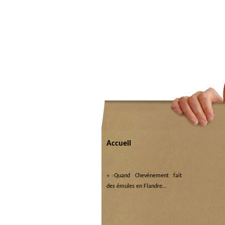
Accueil
«
Quand Chevènement fait
des émules en Flandre…