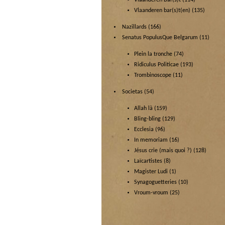
Vlaanderen Bar(s)t
(114)
Vlaanderen bar(s)t(en)
(135)
Nazillards
(166)
Senatus PopulusQue Belgarum
(11)
Plein la tronche
(74)
Ridiculus Politicae
(193)
Trombinoscope
(11)
Societas
(54)
Allah là
(159)
Bling-bling
(129)
Ecclesia
(96)
In memoriam
(16)
Jésus crie (mais quoi ?)
(128)
Laïcartistes
(8)
Magister Ludi
(1)
Synagoguetteries
(10)
Vroum-vroum
(25)