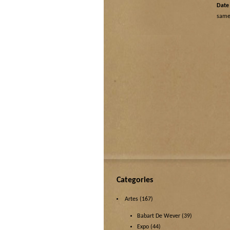
Date 
same
Categories
Artes
(167)
Babart De Wever
(39)
Expo
(44)