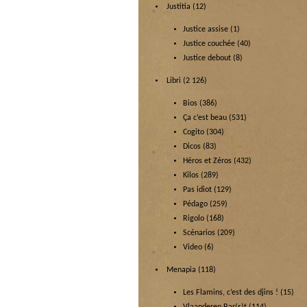
Justitia
(12)
Justice assise
(1)
Justice couchée
(40)
Justice debout
(8)
Libri
(2 126)
Bios
(386)
Ça c’est beau
(531)
Cogito
(304)
Dicos
(83)
Héros et Zéros
(432)
Kilos
(289)
Pas idiot
(129)
Pédago
(259)
Rigolo
(168)
Scénarios
(209)
Video
(6)
Menapia
(118)
Les Flamins, c’est des djins !
(15)