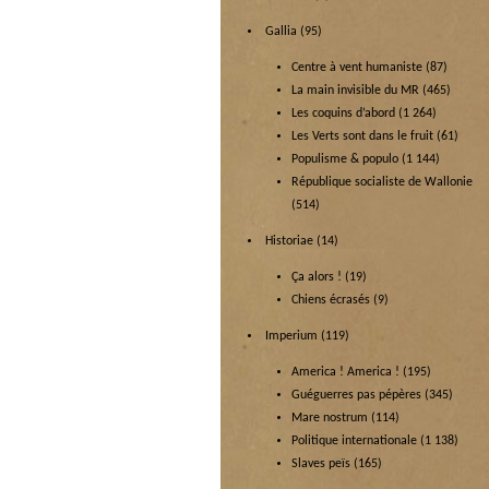
Gallia
(95)
Centre à vent humaniste
(87)
La main invisible du MR
(465)
Les coquins d’abord
(1 264)
Les Verts sont dans le fruit
(61)
Populisme & populo
(1 144)
République socialiste de Wallonie
(514)
Historiae
(14)
Ça alors !
(19)
Chiens écrasés
(9)
Imperium
(119)
America ! America !
(195)
Guéguerres pas pépères
(345)
Mare nostrum
(114)
Politique internationale
(1 138)
Slaves peïs
(165)