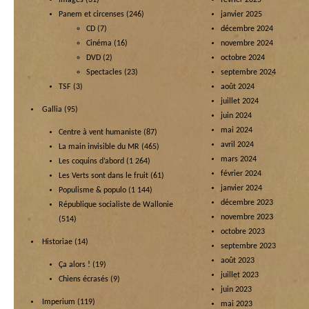
Images
(31)
février 2025
Panem et circenses
(246)
janvier 2025
CD
(7)
décembre 2024
Cinéma
(16)
novembre 2024
DVD
(2)
octobre 2024
Spectacles
(23)
septembre 2024
TSF
(3)
août 2024
juillet 2024
Gallia
(95)
juin 2024
mai 2024
Centre à vent humaniste
(87)
avril 2024
La main invisible du MR
(465)
mars 2024
Les coquins d’abord
(1 264)
février 2024
Les Verts sont dans le fruit
(61)
janvier 2024
Populisme & populo
(1 144)
décembre 2023
République socialiste de Wallonie
novembre 2023
(514)
octobre 2023
Historiae
(14)
septembre 2023
août 2023
Ça alors !
(19)
juillet 2023
Chiens écrasés
(9)
juin 2023
Imperium
(119)
mai 2023