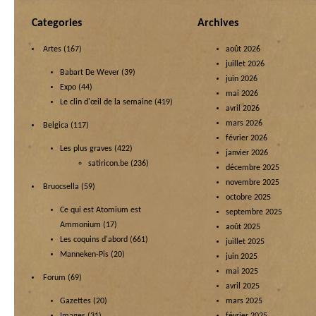
Categories
Archives
Artes
(167)
août 2026
juillet 2026
Babart De Wever
(39)
juin 2026
Expo
(44)
mai 2026
Le clin d'œil de la semaine
(419)
avril 2026
mars 2026
Belgica
(117)
février 2026
Les plus graves
(422)
janvier 2026
satiricon.be
(236)
décembre 2025
novembre 2025
Bruocsella
(59)
octobre 2025
Ce qui est Atomium est
septembre 2025
Ammonium
(17)
août 2025
Les coquins d'abord
(661)
juillet 2025
Manneken-Pis
(20)
juin 2025
mai 2025
Forum
(69)
avril 2025
Gazettes
(20)
mars 2025