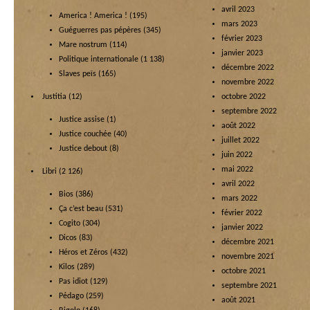
avril 2023
America ! America !
(195)
mars 2023
Guéguerres pas pépères
(345)
février 2023
Mare nostrum
(114)
janvier 2023
Politique internationale
(1 138)
décembre 2022
Slaves peïs
(165)
novembre 2022
Justitia
(12)
octobre 2022
septembre 2022
Justice assise
(1)
août 2022
Justice couchée
(40)
juillet 2022
Justice debout
(8)
juin 2022
mai 2022
Libri
(2 126)
avril 2022
Bios
(386)
mars 2022
Ça c’est beau
(531)
février 2022
Cogito
(304)
janvier 2022
Dicos
(83)
décembre 2021
Héros et Zéros
(432)
novembre 2021
Kilos
(289)
octobre 2021
Pas idiot
(129)
septembre 2021
Pédago
(259)
août 2021