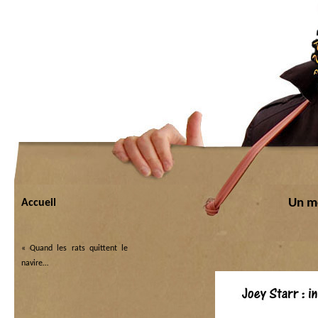
Un m
Accueil
«
Quand les rats quittent le
navire…