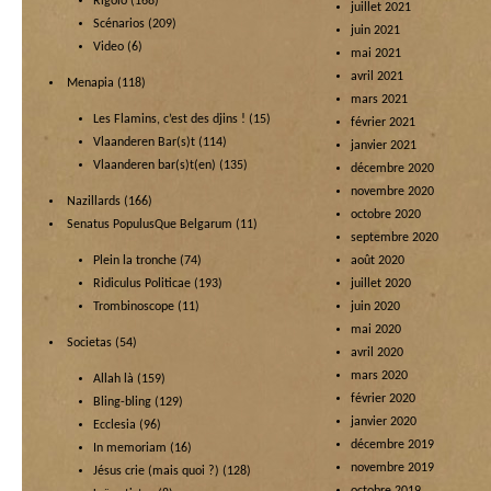
Rigolo
(168)
juillet 2021
Scénarios
(209)
juin 2021
Video
(6)
mai 2021
avril 2021
Menapia
(118)
mars 2021
Les Flamins, c’est des djins !
(15)
février 2021
Vlaanderen Bar(s)t
(114)
janvier 2021
Vlaanderen bar(s)t(en)
(135)
décembre 2020
novembre 2020
Nazillards
(166)
octobre 2020
Senatus PopulusQue Belgarum
(11)
septembre 2020
Plein la tronche
(74)
août 2020
Ridiculus Politicae
(193)
juillet 2020
Trombinoscope
(11)
juin 2020
mai 2020
Societas
(54)
avril 2020
mars 2020
Allah là
(159)
février 2020
Bling-bling
(129)
janvier 2020
Ecclesia
(96)
décembre 2019
In memoriam
(16)
novembre 2019
Jésus crie (mais quoi ?)
(128)