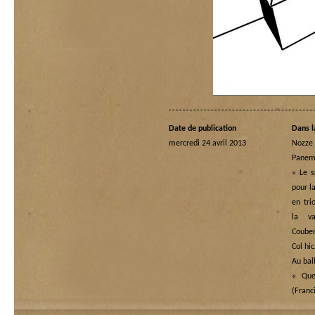
Date de publication
Dans l
mercredi 24 avril 2013
Nozze 
Panem 
« Le s
pour l
en tri
la va
Couber
Col hi
Au bal
« Quel
(Franc